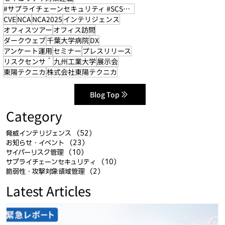
#サプライチェーンセキュリティ #SCS評価制度
CVE
NCA
NCA2025
インテリジェンス
オフィスツアー
オフィス訪問
ダークウェブ
千葉大学病院
DX
アンケート運用
セミナー
プレスリリース
リスクセンサ＾
九州工業大学
展示会
東陽テクニカ
株式会社東陽テクニカ
Blog Top
Category
脅威インテリジェンス
（52）
52件の記事
お知らせ・イベント
（23）
23件の記事
サイバーリスク管理
（10）
10件の記事
サプライチェーンセキュリティ
（10）
10件の記事
脆弱性・攻撃対象領域管理
（2）
2件の記事
Latest Articles