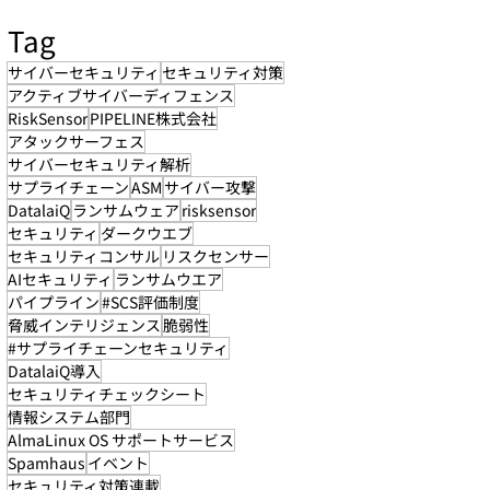
Tag
サイバーセキュリティ
セキュリティ対策
アクティブサイバーディフェンス
RiskSensor
PIPELINE株式会社
アタックサーフェス
サイバーセキュリティ解析
サプライチェーン
ASM
サイバー攻撃
DatalaiQ
ランサムウェア
risksensor
セキュリティ
ダークウエブ
セキュリティコンサル
リスクセンサー
AIセキュリティ
ランサムウエア
パイプライン
#SCS評価制度
脅威インテリジェンス
脆弱性
#サプライチェーンセキュリティ
DatalaiQ導入
セキュリティチェックシート
情報システム部門
AlmaLinux OS サポートサービス
Spamhaus
イベント
セキュリティ対策連載