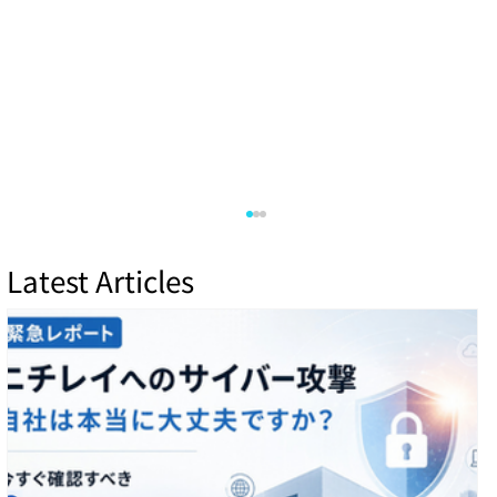
Latest Articles
SGNOG７（７月１２日）