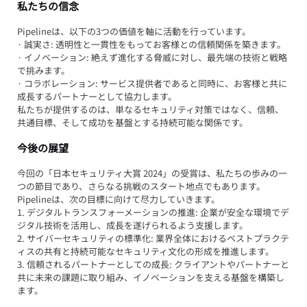
私たちの信念
Pipelineは、以下の3つの価値を軸に活動を行っています。
· 誠実さ: 透明性と一貫性をもってお客様との信頼関係を築きます。
· イノベーション: 絶えず進化する脅威に対し、最先端の技術と戦略
で挑みます。
· コラボレーション: サービス提供者であると同時に、お客様と共に
成長するパートナーとして協力します。
私たちが提供するのは、単なるセキュリティ対策ではなく、信頼、
共通目標、そして成功を基盤とする持続可能な関係です。
今後の展望
今回の「日本セキュリティ大賞 2024」の受賞は、私たちの歩みの一
つの節目であり、さらなる挑戦のスタート地点でもあります。
Pipelineは、次の目標に向けて尽力していきます。
1. デジタルトランスフォーメーションの推進: 企業が安全な環境でデ
ジタル技術を活用し、成長を遂げられるよう支援します。
2. サイバーセキュリティの標準化: 業界全体におけるベストプラクテ
ィスの共有と持続可能なセキュリティ文化の形成を推進します。
3. 信頼されるパートナーとしての成長: クライアントやパートナーと
共に未来の課題に取り組み、イノベーションを支える基盤を構築し
ます。