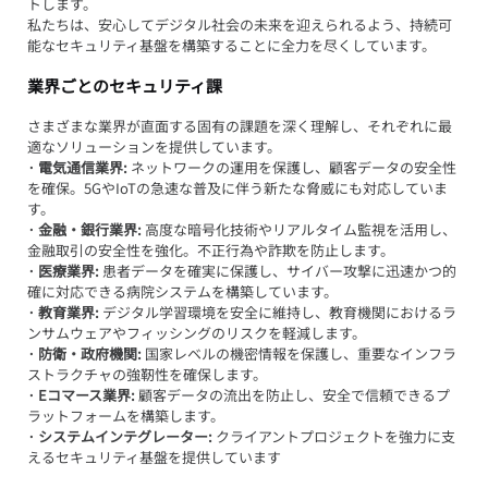
トします。
私たちは、安心してデジタル社会の未来を迎えられるよう、持続可
能なセキュリティ基盤を構築することに全力を尽くしています。
業界ごとのセキュリティ課
さまざまな業界が直面する固有の課題を深く理解し、それぞれに最
適なソリューションを提供しています。
· 電気通信業界: 
ネットワークの運用を保護し、顧客データの安全性
を確保。5GやIoTの急速な普及に伴う新たな脅威にも対応していま
す。
· 金融・銀行業界:
 高度な暗号化技術やリアルタイム監視を活用し、
金融取引の安全性を強化。不正行為や詐欺を防止します。
· 医療業界:
 患者データを確実に保護し、サイバー攻撃に迅速かつ的
確に対応できる病院システムを構築しています。
· 教育業界:
 デジタル学習環境を安全に維持し、教育機関におけるラ
ンサムウェアやフィッシングのリスクを軽減します。
· 防衛・政府機関:
 国家レベルの機密情報を保護し、重要なインフラ
ストラクチャの強靭性を確保します。
· Eコマース業界: 
顧客データの流出を防止し、安全で信頼できるプ
ラットフォームを構築します。
· システムインテグレーター:
 クライアントプロジェクトを強力に支
えるセキュリティ基盤を提供しています