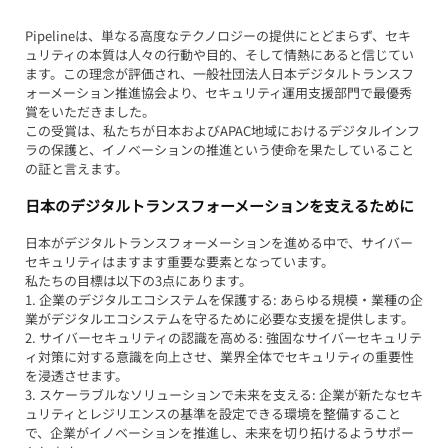
Pipelineは、単なる高度なテクノロジーの提供にとどまらず、セキ
ュリティの本質は人々の行動や目的、そして情熱にあると信じてい
ます。この理念が評価され、一般社団法人日本デジタルトランスフ
ォーメーション推進協会より、セキュリティ運用支援部門で最優秀
賞をいただきました。
この受賞は、私たちが日本およびAPAC地域におけるデジタルインフ
ラの保護と、イノベーションの推進という使命を果たしていること
の証と言えます。
日本のデジタルトランスフォーメーションを支えるために
日本がデジタルトランスフォーメーションを進める中で、サイバー
セキュリティはますます重要な要素となっています。
私たちの目標は以下の3点にあります。
1. 企業のデジタルエコシステムを保護する: あらゆる規模・業種の企
業がデジタルエコシステムを守るために必要な支援を提供します。
2. サイバーセキュリティの認識を高める: 強固なサイバーセキュリテ
ィ対策に対する意識を向上させ、業界全体でセキュリティの重要性
を浸透させます。
3. スケーラブルなソリューションで未来を支える: 企業が新たなセキ
ュリティとレジリエンスの基準を設定できる環境を整備すること
で、企業がイノベーションを推進し、未来を切り拓けるようサポー