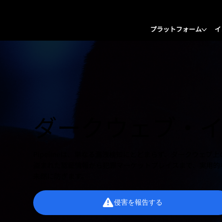
プラットフォーム
イ
ダークウェブ・
Pipelineは、単なる漏洩検知にとどまらず、ダークウェ
盗まれた認証情報から犯罪マーケットプレイスまで、実用的
未然に防ぎます。
侵害を報告する