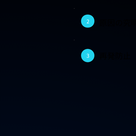
原因の究
2
再発防止
3