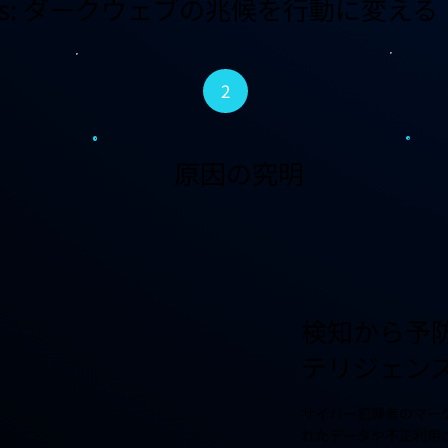
rensics: ダークウェブの兆候を行動に変える
2
原因の究明
検知から予防
テリジェン
サイバー犯罪者のマー
れたデータや不正利用