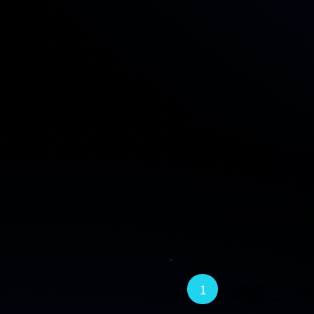
再発防止の
調査と分
1