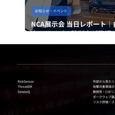
お知らせ・イベント
NCA展示会 当日レポート｜
衣のサイバー診断士が登場
製品
リスク領域
RiskSensor
外部から見たリ
ThreatIDR
攻撃対象領域の
DatalaiQ
脆弱性・CVE
ダークウェブ露
リスク評価・ス