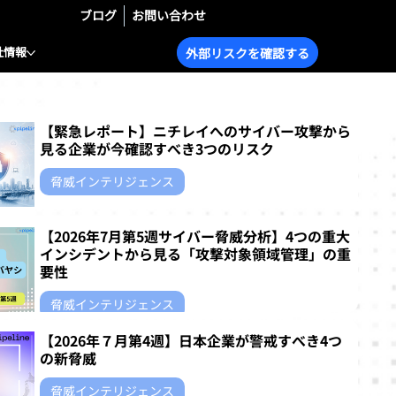
ブログ
お問い合わせ
社情報
外部リスクを確認する
【緊急レポート】ニチレイへのサイバー攻撃から
見る企業が今確認すべき3つのリスク
脅威インテリジェンス
4 日前
読了時間: 4分
【2026年7月第5週サイバー脅威分析】4つの重大
インシデントから見る「攻撃対象領域管理」の重
要性
脅威インテリジェンス
【2026年７月第4週】日本企業が警戒すべき4つ
7月30日
読了時間: 8分
の新脅威
脅威インテリジェンス