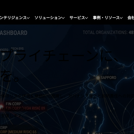
ンテリジェンス
ソリューション
サービス
事例・リソース
会
プライチェーンに、
を。
全体のリスク状況を継続的に把握し、ガバナンス強化と説明責任への対
を継続的に分析し、
を支援します。