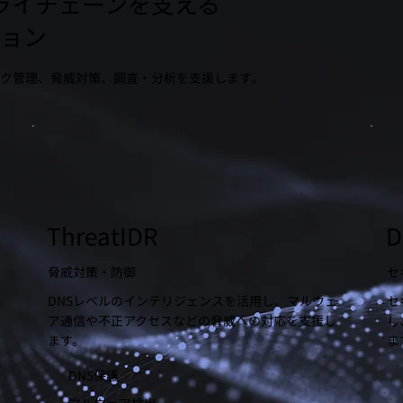
ライチェーンを支える
ション
ク管理、脅威対策、調査・分析を支援します。
ThreatIDR
D
脅威対策・防御
セ
を
DNSレベルのインテリジェンスを活用し、マルウェ
セ
ア通信や不正アクセスなどの脅威への対応を支援し
し
ます。
ま
DNS保護
マルウェア検出