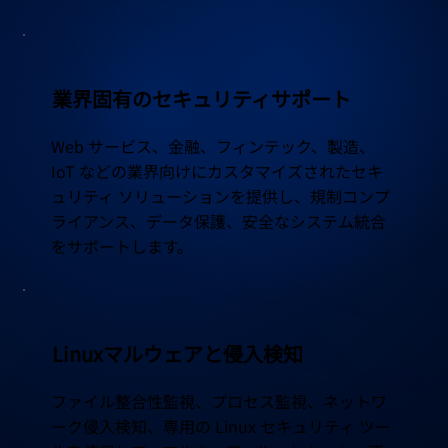
業界固有のセキュリティサポート
Web サービス、金融、フィンテック、製造、
IoT などの業界向けにカスタマイズされたセキ
ュリティ ソリューションを提供し、規制コンプ
ライアンス、データ保護、安全なシステム統合
をサポートします。
Linuxマルウェアと侵入検知
ファイル整合性監視、プロセス監視、ネットワ
ーク侵入検知、専用の Linux セキュリティ ツー