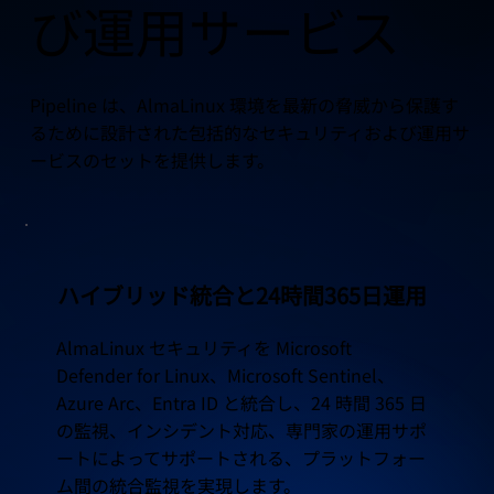
び運用サービス
Pipeline は、AlmaLinux 環境を最新の脅威から保護す
るために設計された包括的なセキュリティおよび運用サ
ービスのセットを提供します。
ハイブリッド統合と24時間365日運用
AlmaLinux セキュリティを Microsoft
Defender for Linux、Microsoft Sentinel、
Azure Arc、Entra ID と統合し、24 時間 365 日
の監視、インシデント対応、専門家の運用サポ
ートによってサポートされる、プラットフォー
ム間の統合監視を実現します。