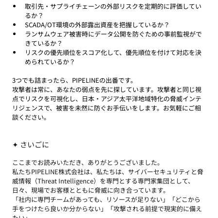
取引先・サプライチェーンの外部リスクを定期的に評価してい
るか？
SCADA/OT環境の外部露出資産を把握しているか？
ランサムウェア被害時にデータ公開を防ぐための事前監視がで
きているか？
リスクの優先順位をスコア化して、優先順位を付けて対応を決
められているか？
3つでも詰まったら、PIPELINEの出番です。
攻撃者は常に、あなたの弱点を先に探しています。攻撃者と同じ視
点でリスクを可視化し、日本・アジア太平洋地域特化の脅威インテ
リジェンスで、被害を未然に防ぐお手伝いをします。お気軽にご相
談ください。
✦ さいごに
ここまでお読みいただき、ありがとうございました。
私たちPIPELINE株式会社は、私たちは、サイバーセキュリティと脅
威情報（Threat Intelligence）を専門とする専門家集団として、
日々、現場でお客様とともに脅威に向き合っています。
「社内に専門チームがあっても、リソースが足りない」「どこから
手をつけたら良いか分からない」「攻撃される前提で現実的に備え
たい」