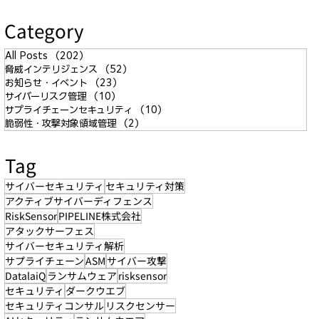
Category
All Posts
（202）
202件の記事
脅威インテリジェンス
（52）
52件の記事
お知らせ・イベント
（23）
23件の記事
サイバーリスク管理
（10）
10件の記事
サプライチェーンセキュリティ
（10）
10件の記事
脆弱性・攻撃対象領域管理
（2）
2件の記事
Tag
サイバーセキュリティ
セキュリティ対策
アクティブサイバーディフェンス
RiskSensor
PIPELINE株式会社
アタックサーフェス
サイバーセキュリティ解析
サプライチェーン
ASM
サイバー攻撃
DatalaiQ
ランサムウェア
risksensor
セキュリティ
ダークウエブ
セキュリティコンサル
リスクセンサー