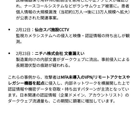
れ、ナースコールシステムなどがランサムウェア被害に。患者
個人情報の大規模漏洩（当初約1万人→後に13万人規模へ拡大）
が公表された関連事案。
2月12日：
仙台スパ施設CCTV
監視カメラシステムへの侵入と映像・認証情報の持ち出しが観
測。
2月23日：
ニチハ株式会社 文書漏えい
製造業向けの内部文書がダークウェブに流出。事前侵入による
長期潜伏型の痕跡が疑われる。
これらの事例から、攻撃者は
MFA未導入のVPN/リモートアクセスや
レガシー機器を起点
に侵入し、内部ネットワークを横展開した上で
認証情報や機密データを窃取・持ち出すパターンが主流となってい
ます。日本関連の認証情報（企業ドメイン、アカウントリスト）の
ダークウェブ流通量も、この期間に顕著に増加しています。