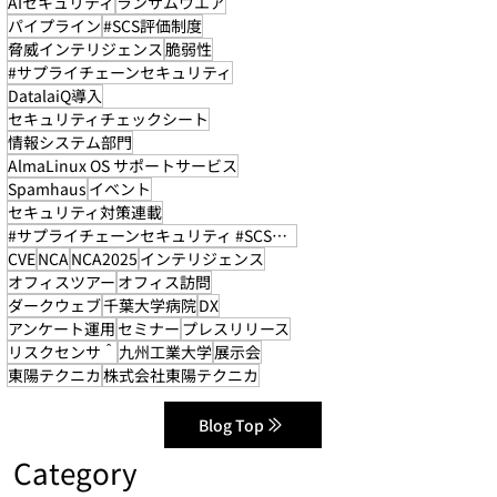
AIセキュリティ
ランサムウエア
パイプライン
#SCS評価制度
脅威インテリジェンス
脆弱性
#サプライチェーンセキュリティ
DatalaiQ導入
セキュリティチェックシート
情報システム部門
AlmaLinux OS サポートサービス
Spamhaus
イベント
セキュリティ対策連載
#サプライチェーンセキュリティ #SCS評価制度
CVE
NCA
NCA2025
インテリジェンス
オフィスツアー
オフィス訪問
ダークウェブ
千葉大学病院
DX
アンケート運用
セミナー
プレスリリース
リスクセンサ＾
九州工業大学
展示会
東陽テクニカ
株式会社東陽テクニカ
Blog Top
Category