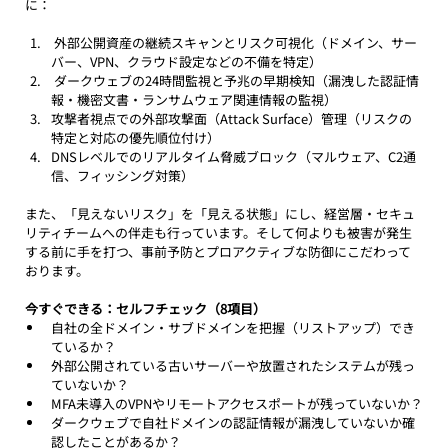
に：
 外部公開資産の継続スキャンとリスク可視化（ドメイン、サー
バー、VPN、クラウド設定などの不備を特定）
 ダークウェブの24時間監視と予兆の早期検知（漏洩した認証情
報・機密文書・ランサムウェア関連情報の監視）
攻撃者視点での外部攻撃面（Attack Surface）管理（リスクの
特定と対応の優先順位付け）
DNSレベルでのリアルタイム脅威ブロック（マルウェア、C2通
信、フィッシング対策）
また、「見えないリスク」を「見える状態」にし、経営層・セキュ
リティチームへの伴走も行っています。そして何よりも被害が発生
する前に手を打つ、事前予防とプロアクティブな防御にこだわって
おります。
今すぐできる：セルフチェック（8項目）
自社の全ドメイン・サブドメインを把握（リストアップ）でき
ているか？
外部公開されている古いサーバーや放置されたシステムが残っ
ていないか？
MFA未導入のVPNやリモートアクセスポートが残っていないか？
ダークウェブで自社ドメインの認証情報が漏洩していないか確
認したことがあるか？