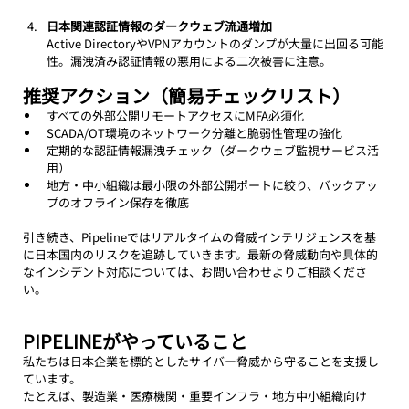
日本関連認証情報のダークウェブ流通増加
Active DirectoryやVPNアカウントのダンプが大量に出回る可能
性。漏洩済み認証情報の悪用による二次被害に注意。
推奨アクション（簡易チェックリスト）
すべての外部公開リモートアクセスにMFA必須化
SCADA/OT環境のネットワーク分離と脆弱性管理の強化
定期的な認証情報漏洩チェック（ダークウェブ監視サービス活
用）
地方・中小組織は最小限の外部公開ポートに絞り、バックアッ
プのオフライン保存を徹底
引き続き、Pipelineではリアルタイムの脅威インテリジェンスを基
に日本国内のリスクを追跡していきます。最新の脅威動向や具体的
なインシデント対応については、
お問い合わせ
よりご相談くださ
い。
PIPELINEがやっていること
私たちは日本企業を標的としたサイバー脅威から守ることを支援し
ています。
たとえば、製造業・医療機関・重要インフラ・地方中小組織向け