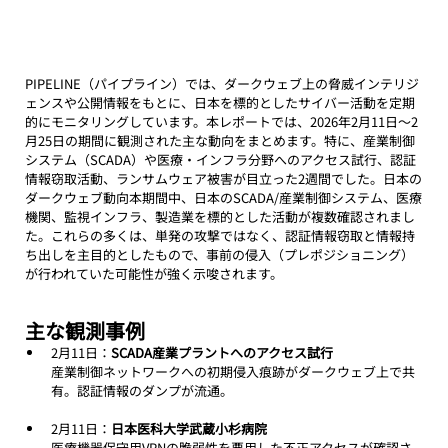
PIPELINE（パイプライン）では、ダークウェブ上の脅威インテリジ
ェンスや公開情報をもとに、日本を標的としたサイバー活動を定期
的にモニタリングしています。本レポートでは、2026年2月11日～2
月25日の期間に観測された主な動向をまとめます。特に、産業制御
システム（SCADA）や医療・インフラ分野へのアクセス試行、認証
情報窃取活動、ランサムウェア被害が目立った2週間でした。日本の
ダークウェブ動向本期間中、日本のSCADA/産業制御システム、医療
機関、監視インフラ、製造業を標的とした活動が複数確認されまし
た。これらの多くは、単発の攻撃ではなく、認証情報窃取と情報持
ち出しを主目的としたもので、事前の侵入（プレポジショニング）
が行われていた可能性が強く示唆されます。
主な観測事例
2月11日：
SCADA産業プラントへのアクセス試行
産業制御ネットワークへの初期侵入痕跡がダークウェブ上で共
有。認証情報のダンプが流通。
2月11日：
日本医科大学武蔵小杉病院
医療機器保守用VPNの脆弱性を悪用した不正アクセスが確認さ