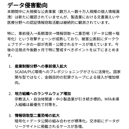
データ侵害動向
本期間中に大規模な公表事案（数万人～数十万人規模の個人情報漏
洩）は新たに確認されていませんが、製造業における文書漏えいや
医療分野への認証情報窃取活動は継続的に観測されています。
特に、事前侵入→長期潜伏→情報窃取→二重恐喝（データ公開＋暗
号化）という攻撃チェーンが成熟しており、被害公表前にダークウ
ェブでデータの一部が売買・公開されるケースが増えています。今
後の注視点今後数ヶ月で特に警戒すべきポイントを以下にまとめま
す。
産業制御分野への事前侵入拡大
SCADA/PLC環境へのプレポジショニングがさらに活発化。国家
関与型ではなく、金銭目的の犯罪グループによる侵入が増加傾
向。
地方組織へのランサムウェア増加
宗教法人・自治体関連・中小製造業が引き続き標的。MFA未導
入組織は最優先で対策を。
情報窃取型二重恐喝の拡大
暗号化＋データ公開の組み合わせが標準化。交渉前にデータが
リークサイトに掲載されるケースが急増。