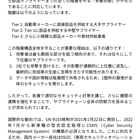
ら部品サプライヤーまでの全ての階層を守る「多層防御」が不可欠
であることに対応しています。
階層は以下のようになっています。
    Tier 1: 自動車メーカーに直接部品を供給する大手サプライヤー
    Tier 2: Tier 1に部品を供給する中堅サプライヤー
    Tier 3: さらに小規模な部品メーカーや素材供給業者
この階層構造全体を守ることが重要な理由は、以下の通りです：
攻撃者は最も脆弱な部分を狙う傾向があり、それは往々にして
下位層のサプライヤーです。
1社でも攻撃を受けると、その影響が連鎖的に上位層に波及し、
最終的に完成車の生産に支障をきたす可能性があります。
データや設計情報は階層間で共有されるため、1箇所の漏洩が全
体のセキュリティを脅かします。
したがって、各層で適切なセキュリティ対策を講じ、さらに層間の
連携を強化することで、サプライチェーン全体の防御力を高めるこ
とが求められています。
国際的な動向では、UN R155規制が2021年1月22日に発効し、2022
年7月から新車種の型式認定取得にCSMS（Cyber Security 
Management System）の構築が必須となりました。これに対応す
るため、国内メーカー各社はVSOC（車両セキュリティオペレーショ