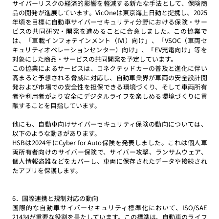
サイバーリスクの経済的影響を軽減する新たな手法として、保険商
品の開発が進展しています。VicOneは東京海上日動と提携し、2025
年頃を目標に自動車サイバーセキュリティ分野における保険・サー
ビスの共同研究・開発を進めることに合意しました。この協業で
は、「車載インフォテインメント（IVI）向け」、「VSOC（車両セ
キュリティオペレーションセンター）向け」、「EV充電向け」等を
対象にした商品・サービスの共同開発を予定しています。
この協業によるサービスは、コネクテッドカーの普及と進化に伴い
高まると予想される脅威に対応し、自動車業界が車両の安全設計開
発および市場での安全性を担保できる環境づくり、そして車両所有
者や利用者がより安全にデジタルライフを楽しめる環境づくりに貢
献することを目指しています。
他にも、自動車向けサイバーセキュリティ保険の動向については、
以下のような動きがあります。
HSBは2024年にCyber for Auto保険を発表しました。これは個人車
両所有者向けのサイバー保険で、サイバー攻撃、ランサムウェア、
個人情報盗難などをカバーし、車両に保存されたデータや接続され
たアプリを保護します。
6．国際連携と規制対応の動向
国際的な自動車サイバーセキュリティ標準化において、ISO/SAE 
21434が重要な役割を果たしています。この標準は、自動車のライフ