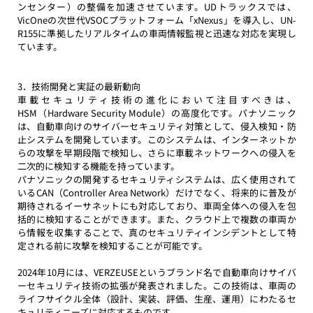
ンセンター）の整備を加速させています。UDトラックスでは、
VicOneの次世代VSOCプラットフォーム「xNexus」を導入し、UN-
R155に準拠したリアルタイムの車両情報監視と迅速な対応を実現し
ています。
3．技術開発と実証の最新動向
車載セキュリティ技術の進化において注目すべきは、
HSM（Hardware Security Module）の高度化です。パナソニック
は、自動車向けのサイバーセキュリティ対策として、侵入検知・防
止システムを開発しています。このシステムは、インターネットか
らの攻撃を早期段階で検知し、さらに車載ネットワークへの侵入を
二次的に検知する機能を持っています。
パナソニックの開発するセキュリティシステムは、広く使用されて
いるCAN（Controller Area Network）だけでなく、将来的に普及が
期待されるイーサネットにも対応しており、車両全体への侵入を包
括的に検知することができます。また、クラウド上で複数の車両か
ら情報を収集することで、真のセキュリティインシデントとして特
定される前に攻撃を検知することが可能です。
2024年10月には、VERZEUSEというブランド名で自動車向けサイバ
ーセキュリティ技術の拡張が発表されました。この技術は、車両の
ライフサイクル全体（設計、実装、評価、生産、運用）にわたるセ
キュリティニーズに対応するものです。