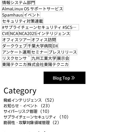
情報システム部門
AlmaLinux OS サポートサービス
Spamhaus
イベント
セキュリティ対策連載
#サプライチェーンセキュリティ #SCS評価制度
CVE
NCA
NCA2025
インテリジェンス
オフィスツアー
オフィス訪問
ダークウェブ
千葉大学病院
DX
アンケート運用
セミナー
プレスリリース
リスクセンサ＾
九州工業大学
展示会
東陽テクニカ
株式会社東陽テクニカ
Blog Top
Category
脅威インテリジェンス
（52）
52件の記事
お知らせ・イベント
（23）
23件の記事
サイバーリスク管理
（10）
10件の記事
サプライチェーンセキュリティ
（10）
10件の記事
脆弱性・攻撃対象領域管理
（2）
2件の記事