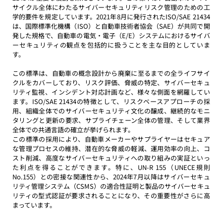
サイクル全体にわたるサイバーセキュリティリスク管理のための工
学的要件を規定しています。2021年8月に発行されたISO/SAE 21434
は、国際標準化機構（ISO）と自動車技術者協会（SAE）が共同で開
発した規格で、自動車の電気・電子（E/E）システムにおけるサイバ
ーセキュリティの観点を包括的に扱うことを主な目的としていま
す。
この標準は、自動車の概念設計から廃棄に至るまでの全ライフサイ
クルをカバーしており、リスク評価、脅威の特定、サイバーセキュ
リティ監視、インシデント対応計画など、様々な側面を網羅してい
ます。ISO/SAE 21434の特徴として、リスクベースアプローチの採
用、組織全体でのサイバーセキュリティ文化の醸成、継続的なモニ
タリングと更新の要求、サプライチェーン全体の管理、そして業界
全体での共通言語の確立が挙げられます。
この標準の採用により、自動車メーカーやサプライヤーはセキュア
な管理プロセスの維持、潜在的な脅威の軽減、運用効率の向上、コ
スト削減、高度なサイバーセキュリティへの取り組みの実証といっ
た利点を得ることができます。特に、UN-R 155（UNECE規則
No.155）との密接な関連性から、2024年7月以降はサイバーセキュ
リティ管理システム（CSMS）の適合性証明と製品のサイバーセキュ
リティの型式認証が要求されることになり、その重要性がさらに高
まっています。