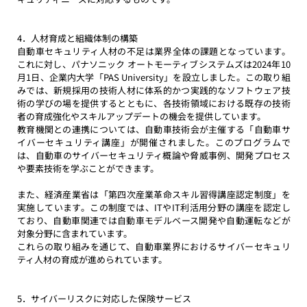
4．人材育成と組織体制の構築
自動車セキュリティ人材の不足は業界全体の課題となっています。
これに対し、パナソニック オートモーティブシステムズは2024年10
月1日、企業内大学「PAS University」を設立しました。この取り組
みでは、新規採用の技術人材に体系的かつ実践的なソフトウェア技
術の学びの場を提供するとともに、各技術領域における既存の技術
者の育成強化やスキルアップデートの機会を提供しています。
教育機関との連携については、自動車技術会が主催する「自動車サ
イバーセキュリティ講座」が開催されました。このプログラムで
は、自動車のサイバーセキュリティ概論や脅威事例、開発プロセス
や要素技術を学ぶことができます。
また、経済産業省は「第四次産業革命スキル習得講座認定制度」を
実施しています。この制度では、ITやIT利活用分野の講座を認定し
ており、自動車関連では自動車モデルベース開発や自動運転などが
対象分野に含まれています。
これらの取り組みを通じて、自動車業界におけるサイバーセキュリ
ティ人材の育成が進められています。
5．サイバーリスクに対応した保険サービス