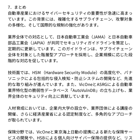
7．まとめ
自動車産業におけるサイバーセキュリティの重要性が急速に高まっ
ています。この背景には、複雑化するサプライチェーン、攻撃対象
の多様化、そして国際的な規制の強化があります。
業界全体での対応として、日本自動車工業会（JAMA）と日本自動車
部品工業会（JAPIA）が共同でセキュリティガイドラインを策定し、
定期的に更新しています。このガイドラインは、サプライチェーン
全体を対象とした階層型アプローチを採用し、企業規模に応じた段
階的な対応を促しています。
技術面では、HSM（Hardware Security Module）の高度化や、パナ
ソニックによる包括的な侵入検知・防止システムの開発など、先進
的な取り組みが進んでいます。また、VicOneとASRGによる自動車
業界特化型の脆弱性データベース「AutoVulnDB」の立ち上げも、業
界全体のセキュリティ向上に貢献しています。
人材育成においては、企業内大学の設立や、業界団体による講座の
開催、さらに経済産業省による認定制度など、多角的なアプローチ
が取られています。
保険分野では、VicOneと東京海上日動の提携による新たな保険サー
ビスの開発や、HSBによる個人向けサイバー保険の提供など、リス