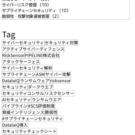
サイバーリスク管理
（10）
10件の記事
サプライチェーンセキュリティ
（10）
10件の記事
脆弱性・攻撃対象領域管理
（2）
2件の記事
Tag
サイバーセキュリティ
セキュリティ対策
アクティブサイバーディフェンス
RiskSensor
PIPELINE株式会社
アタックサーフェス
サイバーセキュリティ解析
サプライチェーン
ASM
サイバー攻撃
DatalaiQ
ランサムウェア
risksensor
セキュリティ
ダークウエブ
セキュリティコンサル
リスクセンサー
AIセキュリティ
ランサムウエア
パイプライン
#SCS評価制度
脅威インテリジェンス
脆弱性
#サプライチェーンセキュリティ
DatalaiQ導入
セキュリティチェックシート