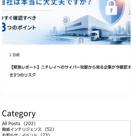
安全で信頼性の高いコネクテッドカーや
自動運転技術の実現において、自動車産
業のサイバーセキュリティ対策が求めら
れるわけ
1 日前
【緊急レポート】ニチレイへのサイバー攻撃から見る企業が今確認すべ
き3つのリスク
Category
All Posts
（202）
202件の記事
脅威インテリジェンス
（52）
52件の記事
お知らせ・イベント
（23）
23件の記事