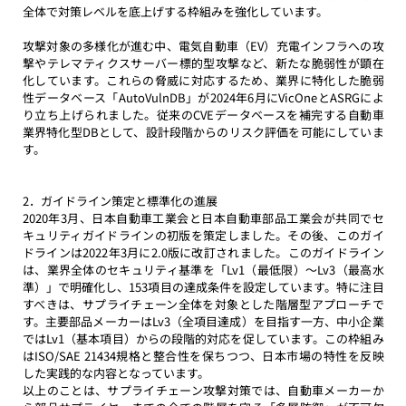
全体で対策レベルを底上げする枠組みを強化しています。
攻撃対象の多様化が進む中、電気自動車（EV）充電インフラへの攻
撃やテレマティクスサーバー標的型攻撃など、新たな脆弱性が顕在
化しています。これらの脅威に対応するため、業界に特化した脆弱
性データベース「AutoVulnDB」が2024年6月にVicOneとASRGによ
り立ち上げられました。従来のCVEデータベースを補完する自動車
業界特化型DBとして、設計段階からのリスク評価を可能にしていま
す。
2．ガイドライン策定と標準化の進展
2020年3月、日本自動車工業会と日本自動車部品工業会が共同でセ
キュリティガイドラインの初版を策定しました。その後、このガイ
ドラインは2022年3月に2.0版に改訂されました。このガイドライン
は、業界全体のセキュリティ基準を「Lv1（最低限）～Lv3（最高水
準）」で明確化し、153項目の達成条件を設定しています。特に注目
すべきは、サプライチェーン全体を対象とした階層型アプローチで
す。主要部品メーカーはLv3（全項目達成）を目指す一方、中小企業
ではLv1（基本項目）からの段階的対応を促しています。この枠組み
はISO/SAE 21434規格と整合性を保ちつつ、日本市場の特性を反映
した実践的な内容となっています。
以上のことは、サプライチェーン攻撃対策では、自動車メーカーか