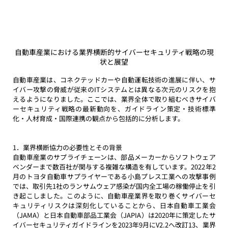
自動車産業における業界横断的サイバーセキュリティ戦略の現
状と展望
自動車産業は、コネクテッドカーや自動運転技術の進展に伴い、サ
イバー攻撃の脅威が従来のITシステムとは異なる次元のリスクを抱
えるようになりました。ここでは、業界全体で取り組むべきサイバ
ーセキュリティ戦略の最新動向を、ガイドライン策定・技術標準
化・人材育成・国際連携の観点から包括的に分析します。
1．業界横断協力の必要性とその背景
自動車産業のサプライチェーンは、部品メーカーからソフトウェア
ベンダーまで数百社が関与する複雑な構造を有しています。2022年2
月のトヨタ自動車サプライヤーである小島プレス工業への攻撃事例
では、取引先1社のランサムウェア感染が国内全工場の稼働停止を引
き起こしました。このように、自動車産業界を取り巻くサイバーセ
キュリティリスクは深刻化していることから、日本自動車工業会
（JAMA）と日本自動車部品工業会（JAPIA）は2020年に策定したサ
イバーセキュリティガイドラインを2023年9月にV2.2へ改訂13、業界