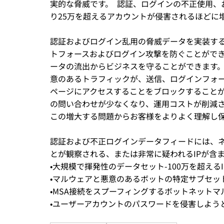
実的な脅威です。  認証、ログインの不正使用
り25万を超えるアカウントが侵害されるほどに
認証およびログイン乱用の脅威データを実装す
トフォースおよびログイン攻撃を防ぐことがで
ータの流出からビジネスを守ることができます
意のあるトラフィックが、送信、ログインフォ
ページにアクセスすることをブロックすること
の問い合わせが少なくなり、運用コストが削減さ
この増大する問題からお客様をよりよく理解し
認証および不正ログインデータフィードには、
とが観察される、または非常に疑われるIPが含
•大規模で揮発性のデータセット-100万を超えるI
•マルウェアと悪意のあるボットの特定サブセッ
•MSA接続をスプーフィングするボットネットマ
•ユーザーアカウントのパスワードを侵害しよう