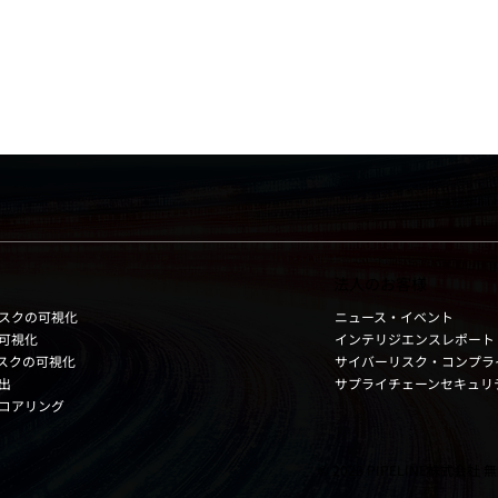
サーフェースを減
医療分野におけるサイバー
ュリティを強化す
キュリティ強化：最新ガイ
ラインと義務化の動向
法人のお客様
ニュース・イベント
スクの可視化
インテリジエンスレポート
可視化
サイバーリスク・コンプラ
リスクの可視化
サプライチェーンセキュリ
出
コアリング
© 2026 PIPELINE株式会社