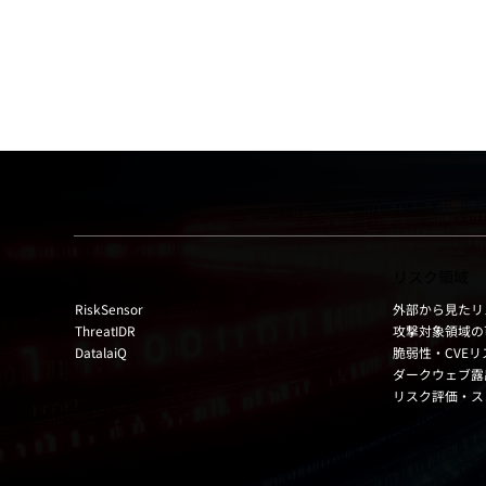
セキュリティを強化する認証
アタック・
方法とは
らし、セキ
る戦略
製品
リスク領域
RiskSensor
外部から見たリ
ThreatIDR
攻撃対象領域の
DatalaiQ
脆弱性・CVE
ダークウェブ露
リスク評価・ス