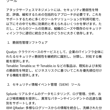
ツール
アタックサーフェスマネジメントには、セキュリティ脆弱性を特
定、評価、緩和するための包括的なアプローチが必要です。これを
サポートするために多くのツールやソリューションが利用可能で、
以下にその中でも特に効果的と考えられるいくつかを挙げます。た
だし、これらのツールの効果は、組織のニーズや既存のセキュリテ
ィインフラに適切に統合されるかどうかに大きく依存します。
脆弱性管理ソフトウェア
Qualys: クラウドベースのサービスとして、企業のITインフラ全体に
わたるセキュリティ脆弱性を継続的に識別し、分類し、対処する機
能を提供します。
Tenable: 
Tenable.sc
 や 
Tenable.io
 などの製品は、既知および未知
の脆弱性を特定し、ビジネスリスクに基づいてこれを優先順位付け
する機能を提供します。
セキュリティ情報イベント管理（SIEM）ツール
Splunk: リアルタイムのデータモニタリング、ログ管理、分析、お
よび検索機能を提供し、異常なパターンやインシデントの迅速な識
別をサポートします。
IBM QRadar: 多様なログソースからの情報を統合し、洗練された分