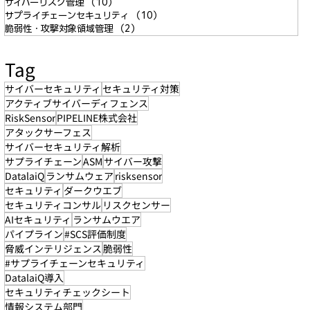
サイバーリスク管理
（10）
10件の記事
サプライチェーンセキュリティ
（10）
10件の記事
脆弱性・攻撃対象領域管理
（2）
2件の記事
Tag
サイバーセキュリティ
セキュリティ対策
アクティブサイバーディフェンス
RiskSensor
PIPELINE株式会社
アタックサーフェス
サイバーセキュリティ解析
サプライチェーン
ASM
サイバー攻撃
DatalaiQ
ランサムウェア
risksensor
セキュリティ
ダークウエブ
セキュリティコンサル
リスクセンサー
AIセキュリティ
ランサムウエア
パイプライン
#SCS評価制度
脅威インテリジェンス
脆弱性
#サプライチェーンセキュリティ
DatalaiQ導入
セキュリティチェックシート
情報システム部門