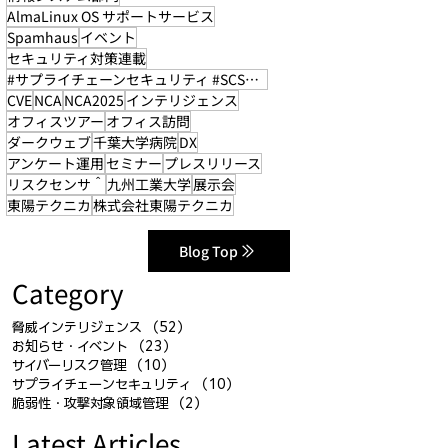
AlmaLinux OS サポートサービス
Spamhaus
イベント
セキュリティ対策連載
#サプライチェーンセキュリティ #SCS評価制度
CVE
NCA
NCA2025
インテリジェンス
オフィスツアー
オフィス訪問
ダークウェブ
千葉大学病院
DX
アンケート運用
セミナー
プレスリリース
リスクセンサ＾
九州工業大学
展示会
東陽テクニカ
株式会社東陽テクニカ
Blog Top
Category
脅威インテリジェンス
（52）
52件の記事
お知らせ・イベント
（23）
23件の記事
サイバーリスク管理
（10）
10件の記事
サプライチェーンセキュリティ
（10）
10件の記事
脆弱性・攻撃対象領域管理
（2）
2件の記事
Latest Articles