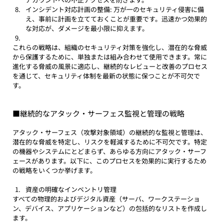
インシデント対応計画の整備: 万が一のセキュリティ侵害に備
え、事前に計画を立てておくことが重要です。迅速かつ効果的
な対応が、ダメージを最小限に抑えます。
これらの戦略は、組織のセキュリティ対策を強化し、潜在的な脅威
から保護するために、単独または組み合わせて使用できます。常に
進化する脅威の風景に適応し、継続的なレビューと改善のプロセス
を通じて、セキュリティ体制を最新の状態に保つことが不可欠で
す。
■継続的なアタック・サーフェス監視と管理の戦略
アタック・サーフェス（攻撃対象領域）の継続的な監視と管理は、
潜在的な脅威を特定し、リスクを軽減するために不可欠です。特定
の機器やシステムにとどまらず、あらゆる方向にアタック・サーフ
ェースがあります。以下に、このプロセスを効果的に実行するため
の戦略をいくつか挙げます。
資産の明確なインベントリ管理
すべての物理的およびデジタル資産（サーバ、ワークステーショ
ン、デバイス、アプリケーションなど）の包括的なリストを作成し
ます。