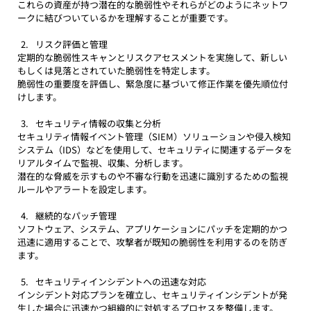
これらの資産が持つ潜在的な脆弱性やそれらがどのようにネットワ
ークに結びついているかを理解することが重要です。
リスク評価と管理
定期的な脆弱性スキャンとリスクアセスメントを実施して、新しい
もしくは見落とされていた脆弱性を特定します。
脆弱性の重要度を評価し、緊急度に基づいて修正作業を優先順位付
けします。
セキュリティ情報の収集と分析
セキュリティ情報イベント管理（SIEM）ソリューションや侵入検知
システム（IDS）などを使用して、セキュリティに関連するデータを
リアルタイムで監視、収集、分析します。
潜在的な脅威を示すものや不審な行動を迅速に識別するための監視
ルールやアラートを設定します。
継続的なパッチ管理
ソフトウェア、システム、アプリケーションにパッチを定期的かつ
迅速に適用することで、攻撃者が既知の脆弱性を利用するのを防ぎ
ます。
セキュリティインシデントへの迅速な対応
インシデント対応プランを確立し、セキュリティインシデントが発
生した場合に迅速かつ組織的に対処するプロセスを整備します。