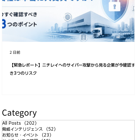
ランサムウェア攻撃に遭ったらどうした
らいいのか？対応方法を過去に学ぶ
2 日前
【緊急レポート】ニチレイへのサイバー攻撃から見る企業が今確認すべ
き3つのリスク
Category
All Posts
（202）
202件の記事
脅威インテリジェンス
（52）
52件の記事
お知らせ・イベント
（23）
23件の記事