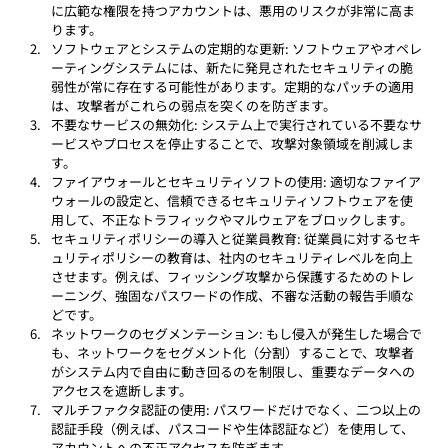
に広範な権限を持つアカウントは、悪用のリスクが非常に高ま
ります。
ソフトウェアとシステムの定期的な更新: ソフトウェアやオペレ
ーティングシステムには、新たに発見されたセキュリティの脆
弱性が常に存在する可能性があります。定期的なパッチの適用
は、攻撃者がこれらの弱点を突くのを防ぎます。
不要なサービスの無効化: システム上で実行されている不要なサ
ービスやプロセスを停止することで、攻撃対象領域を削減しま
す。
ファイアウォールとセキュリティソフトの使用: 適切なファイア
ウォールの設定と、信頼できるセキュリティソフトウェアを使
用して、不正なトラフィックやマルウェアをブロックします。
セキュリティポリシーの導入と従業員教育: 従業員に対するセキ
ュリティポリシーの教育は、社内のセキュリティレベルを向上
させます。例えば、フィッシング攻撃から保護するためのトレ
ーニング、強固なパスワードの作成、不審な活動の報告手順な
どです。
ネットワークのセグメンテーション: もし侵入が発生した場合で
も、ネットワークをセグメント化（分割）することで、攻撃者
がシステム内で自由に動き回るのを制限し、重要なデータへの
アクセスを遮断します。
マルチファクタ認証の使用: パスワードだけでなく、二つ以上の
認証手段（例えば、パスコードや生体認証など）を使用して、
アカウントへの不正アクセスを防ぎます。