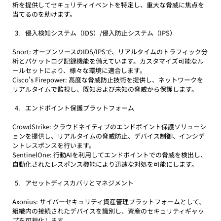
析を提供してセキュリティイベントを特定し、重大な脅威に焦点を
当てるのを助けます。
侵入検知システム（IDS）/侵入防止システム（IPS）
Snort: オープンソースのIDS/IPSで、リアルタイムのトラフィック分
析とパケットログ記録機能を備えています。カスタマイズ可能なル
ールセットにより、様々な環境に適合します。
Cisco's Firepower: 高度な脅威防止技術を提供し、ネットワークを
リアルタイムで監視し、既知および未知の脅威から保護します。
エンドポイント保護プラットフォーム
CrowdStrike: クラウドネイティブのエンドポイント保護ソリューシ
ョンを提供し、リアルタイムの脅威防止、デバイス制御、インシデ
ントレスポンスを行います。
SentinelOne: 行動AIを利用してエンドポイントでの脅威を検出し、
自動化されたレスポンス機能により迅速な対処を可能にします。
アセットディスカバリとマネジメント
Axonius: サイバーセキュリティ資産管理プラットフォームとして、
組織内の接続されたデバイスを識別し、資産のセキュリティギャッ
プを可視化します。