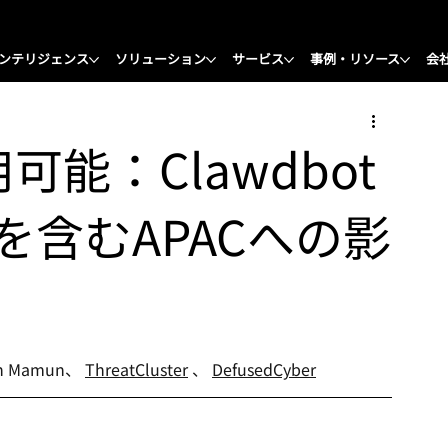
ンテリジェンス
ソリューション
サービス
事例・リソース
会
能：Clawdbot
含むAPACへの影
ah Mamun、
ThreatCluster
、
DefusedCyber