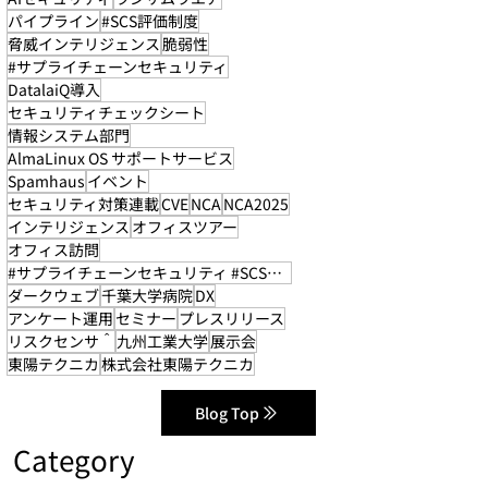
パイプライン
#SCS評価制度
脅威インテリジェンス
脆弱性
#サプライチェーンセキュリティ
DatalaiQ導入
セキュリティチェックシート
情報システム部門
AlmaLinux OS サポートサービス
Spamhaus
イベント
セキュリティ対策連載
CVE
NCA
NCA2025
インテリジェンス
オフィスツアー
オフィス訪問
#サプライチェーンセキュリティ #SCS評価制度
ダークウェブ
千葉大学病院
DX
アンケート運用
セミナー
プレスリリース
リスクセンサ＾
九州工業大学
展示会
東陽テクニカ
株式会社東陽テクニカ
Blog Top
Category