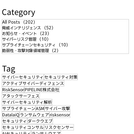
Category
All Posts
（202）
202件の記事
脅威インテリジェンス
（52）
52件の記事
お知らせ・イベント
（23）
23件の記事
サイバーリスク管理
（10）
10件の記事
サプライチェーンセキュリティ
（10）
10件の記事
脆弱性・攻撃対象領域管理
（2）
2件の記事
Tag
サイバーセキュリティ
セキュリティ対策
アクティブサイバーディフェンス
RiskSensor
PIPELINE株式会社
アタックサーフェス
サイバーセキュリティ解析
サプライチェーン
ASM
サイバー攻撃
DatalaiQ
ランサムウェア
risksensor
セキュリティ
ダークウエブ
セキュリティコンサル
リスクセンサー
AIセキュリティ
ランサムウエア