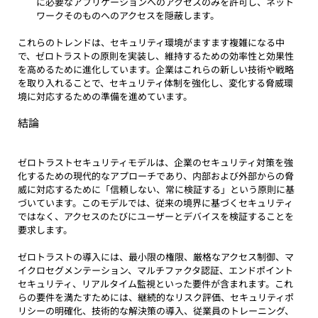
に必要なアプリケーションへのアクセスのみを許可し、ネット
ワークそのものへのアクセスを隠蔽します。
これらのトレンドは、セキュリティ環境がますます複雑になる中
で、ゼロトラストの原則を実装し、維持するための効率性と効果性
を高めるために進化しています。企業はこれらの新しい技術や戦略
を取り入れることで、セキュリティ体制を強化し、変化する脅威環
境に対応するための準備を進めています。
結論
ゼロトラストセキュリティモデルは、企業のセキュリティ対策を強
化するための現代的なアプローチであり、内部および外部からの脅
威に対応するために「信頼しない、常に検証する」という原則に基
づいています。このモデルでは、従来の境界に基づくセキュリティ
ではなく、アクセスのたびにユーザーとデバイスを検証することを
要求します。
ゼロトラストの導入には、最小限の権限、厳格なアクセス制御、マ
イクロセグメンテーション、マルチファクタ認証、エンドポイント
セキュリティ、リアルタイム監視といった要件が含まれます。これ
らの要件を満たすためには、継続的なリスク評価、セキュリティポ
リシーの明確化、技術的な解決策の導入、従業員のトレーニング、