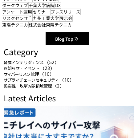
ダークウェブ
千葉大学病院
DX
アンケート運用
セミナー
プレスリリース
リスクセンサ＾
九州工業大学
展示会
東陽テクニカ
株式会社東陽テクニカ
Blog Top
Category
脅威インテリジェンス
（52）
52件の記事
お知らせ・イベント
（23）
23件の記事
サイバーリスク管理
（10）
10件の記事
サプライチェーンセキュリティ
（10）
10件の記事
脆弱性・攻撃対象領域管理
（2）
2件の記事
Latest Articles