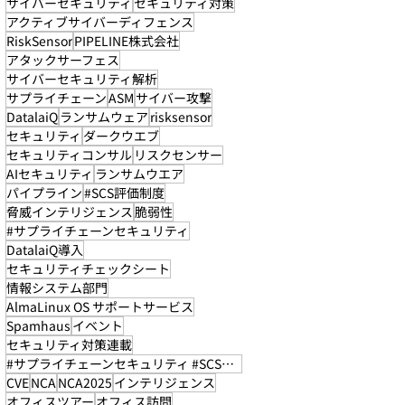
サイバーセキュリティ
セキュリティ対策
アクティブサイバーディフェンス
RiskSensor
PIPELINE株式会社
アタックサーフェス
サイバーセキュリティ解析
サプライチェーン
ASM
サイバー攻撃
DatalaiQ
ランサムウェア
risksensor
セキュリティ
ダークウエブ
セキュリティコンサル
リスクセンサー
AIセキュリティ
ランサムウエア
パイプライン
#SCS評価制度
脅威インテリジェンス
脆弱性
#サプライチェーンセキュリティ
DatalaiQ導入
セキュリティチェックシート
情報システム部門
AlmaLinux OS サポートサービス
Spamhaus
イベント
セキュリティ対策連載
#サプライチェーンセキュリティ #SCS評価制度
CVE
NCA
NCA2025
インテリジェンス
オフィスツアー
オフィス訪問