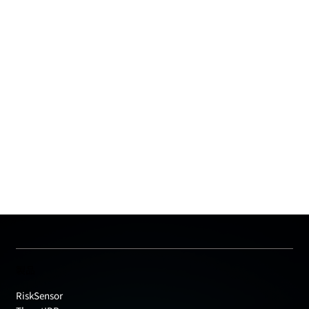
製品
RiskSensor