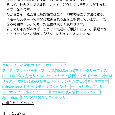
そして、社内だけで抱え込むことで、どうしても見落としが生まれ
やすくなります。
だからこそ、私たちは理想論ではなく、現場で役立つ方法に絞り、
スモールスタートで手軽に始められる形をご提案しています。「で
きる範囲の一歩」でも、安全性は大きく変わります。
少しでも不安があれば、どうぞお気軽にご相談ください。最短でセ
キュリティ強化に繋げる方法を共に整えていきましょう。
セキュリティ対策
サイバーセキュリティ
アクティブサイバーディフェンス
RiskSensor
アタックサーフェス
PIPELINE株式会社
サイバーセキュリティ解析
サプライチェーン
ASM
サイバー攻撃
DatalaiQ
セキュリティ
ランサムウェア
ダークウエブ
risksensor
AIセキュリティ
リスクセンサー
セキュリティコンサル
ランサムウエア
パイプライン
DatalaiQ導入
情報システム部門
Spamhaus
NCA
NCA2025
リスクセンサ＾
お知らせ・イベント