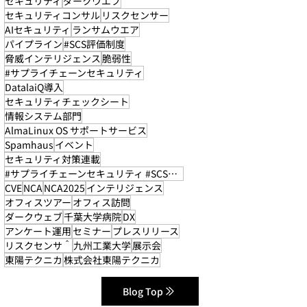
セキュリティ
ダークウエブ
セキュリティコンサル
リスクセンサー
AIセキュリティ
ランサムウエア
パイプライン
#SCS評価制度
脅威インテリジェンス
脆弱性
#サプライチェーンセキュリティ
DatalaiQ導入
セキュリティチェックシート
情報システム部門
AlmaLinux OS サポートサービス
Spamhaus
イベント
セキュリティ対策連載
#サプライチェーンセキュリティ #SCS評価制度
CVE
NCA
NCA2025
インテリジェンス
オフィスツアー
オフィス訪問
ダークウェブ
千葉大学病院
DX
アンケート運用
セミナー
プレスリリース
リスクセンサ＾
九州工業大学
展示会
東陽テクニカ
株式会社東陽テクニカ
Blog Top