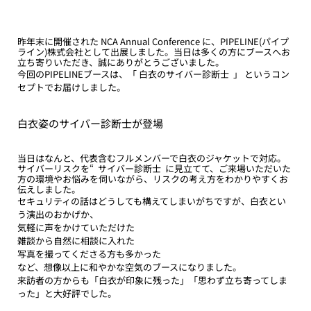
昨年末に開催された NCA Annual Conference に、PIPELINE(パイプ
ライン)株式会社として出展しました。当日は多くの方にブースへお
立ち寄りいただき、誠にありがとうございました。
今回のPIPELINEブースは、「 白衣のサイバー診断士  」 というコン
セプトでお届けしました。
白衣姿のサイバー診断士が登場
当日はなんと、代表含むフルメンバーで白衣のジャケットで対応。
サイバーリスクを“  サイバー診断士  に見立てて、ご来場いただいた
方の環境やお悩みを伺いながら、リスクの考え方をわかりやすくお
伝えしました。
セキュリティの話はどうしても構えてしまいがちですが、白衣とい
う演出のおかげか、
気軽に声をかけていただけた
雑談から自然に相談に入れた
写真を撮ってくださる方も多かった
など、想像以上に和やかな空気のブースになりました。
来訪者の方からも「白衣が印象に残った」「思わず立ち寄ってしま
った」と大好評でした。