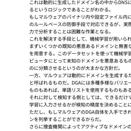
これは動的に生成したドメイン名の中からDNS
るというロジックであることがわかる。
もしマルウェアのバイナリ内や設定ファイル内に
のルールベースの防御手段で対応できるが、実
力で分析することは困難な作業となる。
これを解決する手段として、機械学習が用いら
まずいくつかの既知の悪意あるドメインと無害
を用意する。このデータセットを使って機械学
ピュータにとって未知のドメインを悪意あるも
のに分類させるというのが大まかな方針だ。
一方、マルウェアは動的にドメインを生成するた
と呼ばれるものだ。DGAには多種多様なバリエ
ものもあれば、単語リストを使用するものもあ
それに対して検知する側としては、できるだけマ
学習に入力させるかが検知の精度を決めること
ただし、もしマルウェアのDGA自体を入手でき
ンを列挙することができるからだ。
さらに捜査機関によってアクティブなドメインの