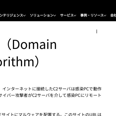
ンテリジェンス
ソリューション
サービス
事例・リソース
会
（Domain
gorithm）
味し、インターネットに接続したC2サーバは感染PCで動作
イバー攻撃者がC2サーバを介して感染PCにリモート
サイトにマルウェアを配置する。このサイトのURLは