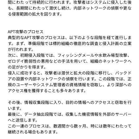
間にわたって持続的に行われます。攻撃者はシステムに侵入した後
も、長期間にわたって潜伏し続け、内部ネットワークの偵察や更な
る侵害範囲の拡大を図ります。
APT攻撃のプロセス
典型的なAPT攻撃のプロセスは、以下のような段階を経て進行しま
す。まず、準備段階では標的組織の徹底的な調査と侵入計画の立案
が行われます。
次に、初期侵入段階では、フィッシングメールや水飲み場型攻撃、
ゼロデイ脆弱性の悪用などの手法を用いて、組織のネットワークへ
の足がかりを得ます。
侵入に成功すると、攻撃者は潜伏と拡大の段階に移行し、バックド
アの設置や内部ネットワークの偵察を行います。この段階では、正
規のユーザーやシステム管理者の資格情報を窃取し、より深部への
アクセス権を獲得することも多々あります。
その後、情報収集段階に入り、目的の情報へのアクセスと窃取を行
います。
最後に、データ抽出段階では、収集した機密情報を外部のサーバー
へと送信します。
この一連のプロセスは、数週間から数ヶ月、時には数年にわたって
継続される場合もあります。 