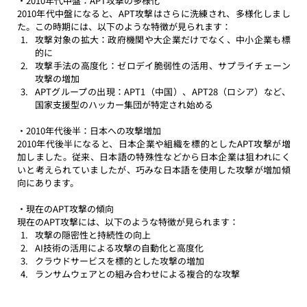
・2010年代中盤：APT攻撃の多様化
2010年代中盤になると、APT攻撃はさらに洗練され、多様化しまし
た。この時期には、以下のような特徴が見られます： 
攻撃対象の拡大：政府機関や大企業だけでなく、中小企業も標
的に
攻撃手法の高度化：ゼロデイ脆弱性の活用、サプライチェーン
攻撃の増加
APTグループの出現：APT1（中国）、APT28（ロシア）など、
国家支援型のハッカー集団が特定され始める
・2010年代後半：日本への攻撃増加
2010年代後半になると、日本企業や組織を標的としたAPT攻撃が増
加しました。従来、日本語の特殊性などから日本企業は狙われにく
いと考えられていましたが、巧みな日本語を使用した攻撃が増加傾
向にあります。 
・現在のAPT攻撃の傾向
現在のAPT攻撃には、以下のような特徴が見られます： 
攻撃の隠密性と持続性の向上
AI技術の活用による攻撃の自動化と高度化
クラウドサービスを標的とした攻撃の増加
ランサムウェアとの組み合わせによる複合的な攻撃