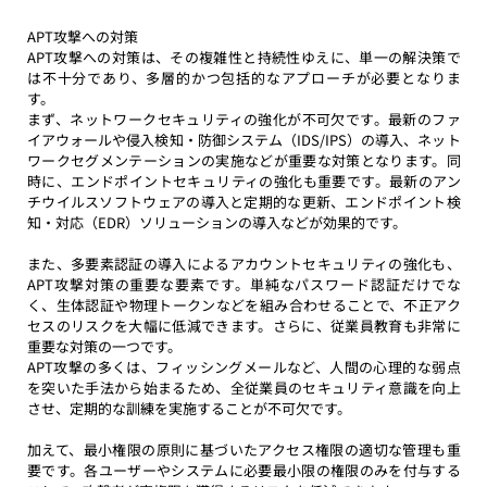
APT攻撃への対策
APT攻撃への対策は、その複雑性と持続性ゆえに、単一の解決策で
は不十分であり、多層的かつ包括的なアプローチが必要となりま
す。
まず、ネットワークセキュリティの強化が不可欠です。最新のファ
イアウォールや侵入検知・防御システム（IDS/IPS）の導入、ネット
ワークセグメンテーションの実施などが重要な対策となります。同
時に、エンドポイントセキュリティの強化も重要です。最新のアン
チウイルスソフトウェアの導入と定期的な更新、エンドポイント検
知・対応（EDR）ソリューションの導入などが効果的です。 
また、多要素認証の導入によるアカウントセキュリティの強化も、
APT攻撃対策の重要な要素です。単純なパスワード認証だけでな
く、生体認証や物理トークンなどを組み合わせることで、不正アク
セスのリスクを大幅に低減できます。さらに、従業員教育も非常に
重要な対策の一つです。
APT攻撃の多くは、フィッシングメールなど、人間の心理的な弱点
を突いた手法から始まるため、全従業員のセキュリティ意識を向上
させ、定期的な訓練を実施することが不可欠です。
加えて、最小権限の原則に基づいたアクセス権限の適切な管理も重
要です。各ユーザーやシステムに必要最小限の権限のみを付与する