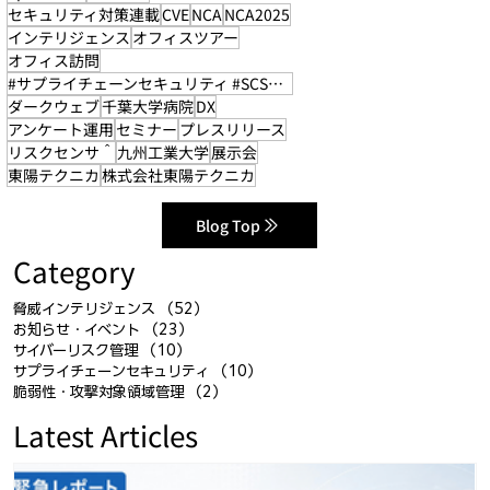
セキュリティ対策連載
CVE
NCA
NCA2025
インテリジェンス
オフィスツアー
オフィス訪問
#サプライチェーンセキュリティ #SCS評価制度
ダークウェブ
千葉大学病院
DX
アンケート運用
セミナー
プレスリリース
リスクセンサ＾
九州工業大学
展示会
東陽テクニカ
株式会社東陽テクニカ
Blog Top
Category
脅威インテリジェンス
（52）
52件の記事
お知らせ・イベント
（23）
23件の記事
サイバーリスク管理
（10）
10件の記事
サプライチェーンセキュリティ
（10）
10件の記事
脆弱性・攻撃対象領域管理
（2）
2件の記事
Latest Articles