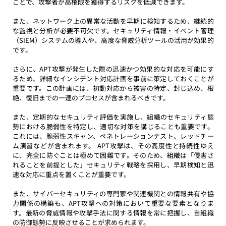
ことで、攻撃者が高権限を獲得するリスクを低減できます。
また、ネットワーク上の異常な活動を早期に検知するため、継続的
な監視と分析が必要不可欠です。セキュリティ情報・イベント管理
（SIEM）システムの導入や、高度な脅威分析ツールの活用が効果的
です。
さらに、APT攻撃が発生した際の迅速かつ効果的な対応を可能にす
るため、詳細なインシデント対応計画を事前に策定しておくことが
重要です。この計画には、初動対応から被害の特定、封じ込め、根
絶、復旧までの一連のプロセスが含まれるべきです。
また、定期的なセキュリティ評価を実施し、組織のセキュリティ態
勢における脆弱性を特定し、適切な対策を講じることも重要です。
これには、脆弱性スキャン、ペネトレーションテスト、レッドチー
ム演習などが含まれます。 APT攻撃は、その高度性と持続性ゆえ
に、完全に防ぐことは極めて困難です。そのため、組織は「侵害さ
れることを前提とした」セキュリティ戦略を採用し、早期検知と迅
速な対応に重点を置くことが重要です。
また、サイバーセキュリティの専門家や関連機関との情報共有や協
力関係の構築も、APT攻撃への対策において重要な要素となりま
す。最新の脅威情報や攻撃手法に関する情報を常に把握し、自組織
の防御態勢に反映させることが求められます。