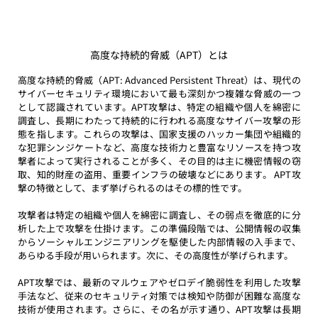
高度な持続的脅威（APT）とは
高度な持続的脅威（APT: Advanced Persistent Threat）は、現代の
サイバーセキュリティ環境において最も深刻かつ複雑な脅威の一つ
として認識されています。APT攻撃は、特定の組織や個人を綿密に
調査し、長期にわたって持続的に行われる高度なサイバー攻撃の形
態を指します。これらの攻撃は、国家支援のハッカー集団や組織的
な犯罪シンジケートなど、高度な技術力と豊富なリソースを持つ攻
撃者によって実行されることが多く、その目的は主に機密情報の窃
取、知的財産の盗用、重要インフラの破壊などにあります。 APT攻
撃の特徴として、まず挙げられるのはその標的性です。
攻撃者は特定の組織や個人を綿密に調査し、その弱点を徹底的に分
析した上で攻撃を仕掛けます。この準備段階では、公開情報の収集
からソーシャルエンジニアリングを駆使した内部情報の入手まで、
あらゆる手段が用いられます。次に、その高度性が挙げられます。
APT攻撃では、最新のマルウェアやゼロデイ脆弱性を利用した攻撃
手法など、従来のセキュリティ対策では検知や防御が困難な高度な
技術が使用されます。さらに、その名が示す通り、APT攻撃は長期