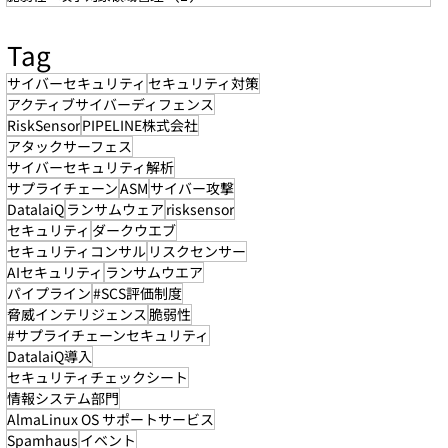
Tag
サイバーセキュリティ
セキュリティ対策
アクティブサイバーディフェンス
RiskSensor
PIPELINE株式会社
アタックサーフェス
サイバーセキュリティ解析
サプライチェーン
ASM
サイバー攻撃
DatalaiQ
ランサムウェア
risksensor
セキュリティ
ダークウエブ
セキュリティコンサル
リスクセンサー
AIセキュリティ
ランサムウエア
パイプライン
#SCS評価制度
脅威インテリジェンス
脆弱性
#サプライチェーンセキュリティ
DatalaiQ導入
セキュリティチェックシート
情報システム部門
AlmaLinux OS サポートサービス
Spamhaus
イベント