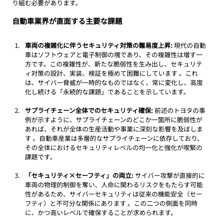
り組む必要があります。
自動車業界が直面する主要な課題
車両の複雑化に伴うセキュリティ対策の難易度上昇:
 現代の自動
車はソフトウェアと電子制御の塊であり、その複雑性は増す一
方です。この複雑性が、新たな脆弱性を生み出し、セキュリテ
ィ対策の設計、実装、検証を極めて困難にしています 。これ
は、サイバー脅威が一時的なものではなく、常に変化し、高度
化し続ける「永続的な課題」であることを示しています。
サプライチェーン全体でのセキュリティ確保:
 前述のトヨタの事
例が示すように、サプライチェーンのどこか一箇所に脆弱性が
あれば、それが全体の生産活動や事業に深刻な影響を及ぼしま
す 。自動車産業は多層的なサプライチェーンに依存しており、
その全体におけるセキュリティレベルの均一化と強化が喫緊の
課題です。
「セキュリティ×セーフティ」の両立:
 サイバー攻撃が直接的に
車両の物理的制御を奪い、人命に関わるリスクをもたらす可能
性があるため、サイバーセキュリティは従来の機能安全（セー
フティ）と不可分な関係にあります 。この二つの側面を同時
に、かつ高いレベルで確保することが求められます。