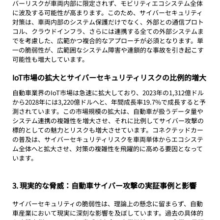
バーリスクが車両内部に限定されず、モビリティエコシステム全体
に波及する可能性が高まります。このため、サイバーセキュリティ
対策は、車両内部のシステム保護だけでなく、外部との通信プロト
コル、クラウドインフラ、さらには連携する全ての外部システムま
でを考慮した、広範かつ複合的なアプローチが必須となります。単
一の脆弱性が、広範囲なシステム障害や連鎖的な事故を引き起こす
可能性も増大しています。
IoT市場の拡大とサイバーセキュリティリスクの比例的増大
自動車業界のIoT市場は急速に拡大しており、2023年の1,312億ドル
から2028年には3,220億ドルへと、年間成長率19.7%で成長すると予
測されています。この市場規模の拡大は、自動車が扱うデータ量や
システム連携の複雑性を増大させ、それに比例してサイバー攻撃の
標的としての魅力とリスクも増大させています。コネクテッドカー
の普及は、サイバーセキュリティリスクを車両単体からエコシステ
ム全体へと拡大させ、対策の複雑性を飛躍的に高める要因となって
います。
3. 現実的な脅威：自動車サイバー攻撃の実証事例と影響
サイバーセキュリティの脆弱性は、理論上の懸念に留まらず、自動
車産業において現実に深刻な影響を及ぼしています。過去の具体的