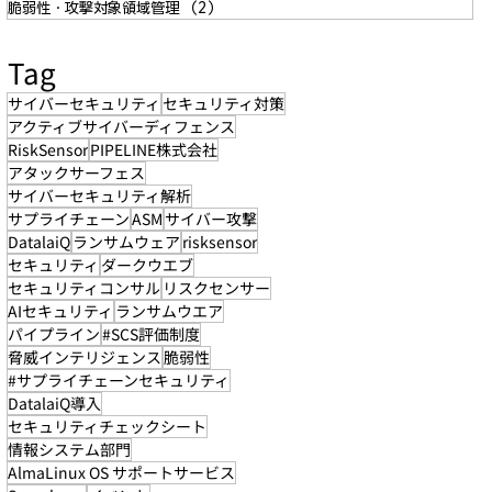
脆弱性・攻撃対象領域管理
（2）
2件の記事
Tag
サイバーセキュリティ
セキュリティ対策
アクティブサイバーディフェンス
RiskSensor
PIPELINE株式会社
アタックサーフェス
サイバーセキュリティ解析
サプライチェーン
ASM
サイバー攻撃
DatalaiQ
ランサムウェア
risksensor
セキュリティ
ダークウエブ
セキュリティコンサル
リスクセンサー
AIセキュリティ
ランサムウエア
パイプライン
#SCS評価制度
脅威インテリジェンス
脆弱性
#サプライチェーンセキュリティ
DatalaiQ導入
セキュリティチェックシート
情報システム部門
AlmaLinux OS サポートサービス