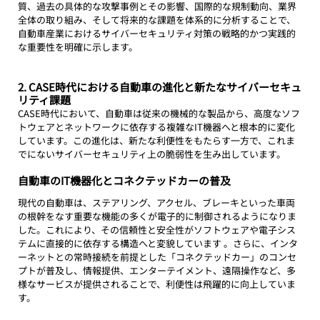
質、過去の具体的な攻撃事例とその影響、国際的な規制動向、業界
全体の取り組み、そして将来的な課題を体系的に分析することで、
自動車産業におけるサイバーセキュリティ対策の戦略的かつ実践的
な重要性を明確に示します。
2. CASE時代における自動車の進化と新たなサイバーセキュ
リティ課題
CASE時代において、自動車は従来の機械的な製品から、高度なソフ
トウェアとネットワークに依存する複雑なIT機器へと根本的に変化
しています。この進化は、新たな利便性をもたらす一方で、これま
でにないサイバーセキュリティ上の脆弱性を生み出しています。
自動車のIT機器化とコネクテッドカーの普及
現代の自動車は、ステアリング、アクセル、ブレーキといった車両
の根幹をなす重要な機能の多くが電子的に制御されるようになりま
した。これにより、その信頼性と安全性がソフトウェアや電子シス
テムに直接的に依存する構造へと変貌しています 。さらに、インタ
ーネットとの常時接続を前提とした「コネクテッドカー」のコンセ
プトが普及し、情報提供、エンターテイメント、遠隔操作など、多
様なサービスが提供されることで、利便性は飛躍的に向上していま
す。