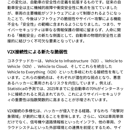
この変化は、自動車の安全性の定義を拡張するものです。従来の自
動車安全は主に機械的故障や衝突安全性に焦点を当てていました
が、車両の主要機能がソフトウェアによって制御されるようになっ
たことで、今後はソフトウェアの脆弱性やサイバー攻撃による機能
不全も「安全性」の範疇に含まれるようになりました。つまり、サ
イバーセキュリティは単なる情報保護の領域に留まらず、人命に関
わる「機能安全」の新たな側面として、自動車の物理的安全性と直
接的に結びつく不可欠な要素となっています。
V2X接続性による新たな脆弱性
コネクテッドカーは、Vehicle to Infrastructure（V2I）、Vehicle to 
Vehicle（V2V）、Vehicle to Cloud、そしてこれらを統合した
Vehicle to Everything（V2X）といった多岐にわたる接続性を有して
います。これらの接続点は、それぞれが潜在的な弱点となり、悪意
あるハッカーに悪用されるリスクを内包しています 。例えば、
Statisticaの予測では、2025年までに全自動車の70%がインターネッ
トに接続されると見込まれており、これによりサイバーセキュリテ
ィの重要性は指数関数的に高まることが示唆されています。
V2X接続の多様化は、ハッカーが侵入できる経路、すなわち「攻撃対
象領域」が劇的に増えることを意味します。さらに、V2Xは車両単体
だけでなく、信号機や道路情報板といったインフラ、他の車両、ク
ラウドシステムといった外部環境との連携を前提とするため、サイ