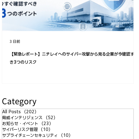
安全で信頼性の高いコネクテッドカーや
自動運転技術の実現において、自動車産
業のサイバーセキュリティ対策が求めら
れるわけ
3 日前
【緊急レポート】ニチレイへのサイバー攻撃から見る企業が今確認すべ
き3つのリスク
Category
All Posts
（202）
202件の記事
脅威インテリジェンス
（52）
52件の記事
お知らせ・イベント
（23）
23件の記事
サイバーリスク管理
（10）
10件の記事
サプライチェーンセキュリティ
（10）
10件の記事