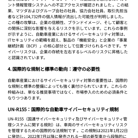
ント情報管理システムへの不正アクセスが確認されました 。この結
果、マツダおよびグループ会社の社員、協力会社社員、取引先担当
者など計104,732件の個人情報が流出した可能性が判明しました。
この種の攻撃は、企業の信頼性、ブランドイメージ、そして顧客と
の関係に深刻な影響を与えるリスクを示しています。これらの事例
が示すように、自動車産業におけるサイバーセキュリティ対策は、
ITセキュリティの範疇を超え、製品の「機能安全」と企業の「事業
継続計画（BCP）」の核心部分として位置づけられるべきです。サ
イバーリスクは、企業の存続を左右するレベルのリスクに昇格した
と認識されています。
4. 国際的な規制と標準の動向：遵守の必要性
自動車産業におけるサイバーセキュリティ対策の重要性は、国際的
な規制と標準の整備によっても強く裏付けられています。これらの
枠組みは、単なる推奨事項ではなく、市場参入のための必須条件と
なりつつあります。
UN-R155：国際的な自動車サイバーセキュリティ規制
UN-R155（国連サイバーセキュリティ及びサイバーセキュリティ管
理システムに関する規則）は、車両のサイバーセキュリティリスク
を管理するための国際的な法規制です 。この規制は2021年1月22日
に発効し、2022年7月以降に発売される一部の新型車から段階的に