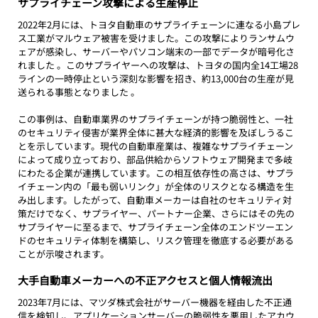
サプライチェーン攻撃による生産停止
2022年2月には、トヨタ自動車のサプライチェーンに連なる小島プレ
ス工業がマルウェア被害を受けました。この攻撃によりランサムウ
ェアが感染し、サーバーやパソコン端末の一部でデータが暗号化さ
れました 。このサプライヤーへの攻撃は、トヨタの国内全14工場28
ラインの一時停止という深刻な影響を招き、約13,000台の生産が見
送られる事態となりました 。
この事例は、自動車業界のサプライチェーンが持つ脆弱性と、一社
のセキュリティ侵害が業界全体に甚大な経済的影響を及ぼしうるこ
とを示しています。現代の自動車産業は、複雑なサプライチェーン
によって成り立っており、部品供給からソフトウェア開発まで多岐
にわたる企業が連携しています。この相互依存性の高さは、サプラ
イチェーン内の「最も弱いリンク」が全体のリスクとなる構造を生
み出します。したがって、自動車メーカーは自社のセキュリティ対
策だけでなく、サプライヤー、パートナー企業、さらにはその先の
サプライヤーに至るまで、サプライチェーン全体のエンドツーエン
ドのセキュリティ体制を構築し、リスク管理を徹底する必要がある
ことが示唆されます。
大手自動車メーカーへの不正アクセスと個人情報流出
2023年7月には、マツダ株式会社がサーバー機器を経由した不正通
信を検知し、アプリケーションサーバーの脆弱性を悪用したアカウ