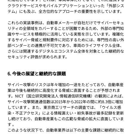
クラウドサービスやモバイルアプリケーションといった「外部シス
テム」にも及ぶ、全方位的なアプローチの重要性を示しています。
これらの実装事例は、自動車メーカーが自社だけでサイバーセキュ
リティの全領域をカバーすることが困難であるため、外部の専門知
識やサービスを積極的に活用している実態を示しています。複雑化
するサイバー脅威と規制要件に対応するためには、専門性の高い外
部ベンダーとの連携が不可欠であり、車両のライフサイクル全体、
さらには関連するデジタルエコシステム全体を対象とした継続的な
セキュリティ評価が求められます。
6. 今後の展望と継続的な課題
サイバー攻撃のリスクは年々増加の一途をたどっており、自動車産
業は今後も継続的に高度化する脅威に直面することが予想されま
す。NICT（国立研究開発法人 情報通信研究機構）の観測によれば、
サイバー攻撃関連通信数は2015年から2022年の間に約8.3倍に増加
しています 。また、東京商工リサーチの調査では、「ウイルス感
染・不正アクセス」による情報漏えい・紛失事故が最多記録を更新
し続けており、自動車産業もこの広範な脅威の拡大に直面していま
す 。
このような状況下で、自動車業界は以下の主要な課題に継続的に取