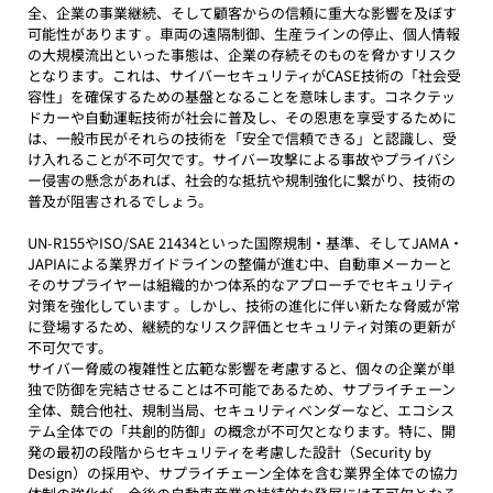
全、企業の事業継続、そして顧客からの信頼に重大な影響を及ぼす
可能性があります 。車両の遠隔制御、生産ラインの停止、個人情報
の大規模流出といった事態は、企業の存続そのものを脅かすリスク
となります。これは、サイバーセキュリティがCASE技術の「社会受
容性」を確保するための基盤となることを意味します。コネクテッ
ドカーや自動運転技術が社会に普及し、その恩恵を享受するために
は、一般市民がそれらの技術を「安全で信頼できる」と認識し、受
け入れることが不可欠です。サイバー攻撃による事故やプライバシ
ー侵害の懸念があれば、社会的な抵抗や規制強化に繋がり、技術の
普及が阻害されるでしょう。
UN-R155やISO/SAE 21434といった国際規制・基準、そしてJAMA・
JAPIAによる業界ガイドラインの整備が進む中、自動車メーカーと
そのサプライヤーは組織的かつ体系的なアプローチでセキュリティ
対策を強化しています 。しかし、技術の進化に伴い新たな脅威が常
に登場するため、継続的なリスク評価とセキュリティ対策の更新が
不可欠です。
サイバー脅威の複雑性と広範な影響を考慮すると、個々の企業が単
独で防御を完結させることは不可能であるため、サプライチェーン
全体、競合他社、規制当局、セキュリティベンダーなど、エコシス
テム全体での「共創的防御」の概念が不可欠となります。特に、開
発の最初の段階からセキュリティを考慮した設計（Security by 
Design）の採用や、サプライチェーン全体を含む業界全体での協力