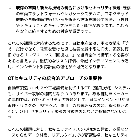
既存の車両と新たな技術の統合におけるセキュリティ課題:
 既存
の車両プラットフォームやレガシーシステムに、コネクテッド
機能や自動運転技術といった新たな技術を統合する際、互換性
やセキュリティのギャップが生じる可能性があります。これら
を安全に統合するための対策が重要です 。
これらの課題に対応するためには、自動車産業は、単に攻撃を「防
ぐ」だけでなく、攻撃を受けた際に被害を最小限に抑え、迅速に復
旧できる「レジリエンス（回復力）」を組織全体で構築する必要が
あると言えます。継続的なリスク評価、脅威インテリジェンスの活
用、インシデント対応計画の強化が不可欠となります。
OTセキュリティの統合的アプローチの重要性
自動車製造プロセスや工場設備を制御するOT（運用技術）システム
も、サイバー攻撃の標的となりつつあります。ある自動車メーカー
の事例では、OTセキュリティの課題として、資産インベントリや脆
弱性・リスクの可視性不足、運用上の影響理解の欠如、緩和指示の
不足、OT-ITセキュリティ態勢の可視性欠如などが指摘されていま
す 。
これらの課題に対し、セキュリティリスクの特定と評価、多様なソ
ースからのデータ相関、リアルタイムでの変更監視、セキュリティ