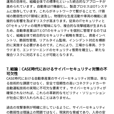
運用の効率化、組織全体での標準化といった統合的なアプローチが
進められています 。自動車はIT機器化し、製造プロセスはOTシステ
ムに依存しています。これらがネットワークで繋がることで、IT領
域の脆弱性がOT領域に波及し、物理的な生産活動や車両の機能に直
接的な影響を及ぼすリスクが高まります。従来のITセキュリティと
OTセキュリティの境界が曖昧になり、複合的な攻撃経路が生まれる
ため、自動車産業はITとOTのセキュリティを個別に管理するのでは
なく、組織全体で統合的なセキュリティ戦略を策定し、資産インベ
ントリ、脆弱性管理、リアルタイム監視、インシデント対応を横断
的に実施する必要があるのです。これにより、工場から車両、クラ
ウドまで、エンドツーエンドのセキュリティ態勢を確立し、新たな
複合リスクに対応することが可能となります。
7. 結論：CASE時代におけるサイバーセキュリティ対策の不
可欠性
CASE時代における自動車産業のサイバーセキュリティ対策は、単な
る技術的な課題ではなく、安全で信頼性の高いコネクテッドカーや
自動運転技術の実現に不可欠な要素です 。サイバーセキュリティが
確保されなければ、これらの革新的なモビリティ・ソリューション
が社会に受け入れられることはありません。
過去の攻撃事例が明確に示しているように、サイバーセキュリティ
の脆弱性は理論上の問題ではなく、現実的な脅威であり、人命の安