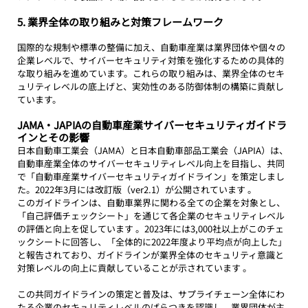
5. 業界全体の取り組みと対策フレームワーク
国際的な規制や標準の整備に加え、自動車産業は業界団体や個々の
企業レベルで、サイバーセキュリティ対策を強化するための具体的
な取り組みを進めています。これらの取り組みは、業界全体のセキ
ュリティレベルの底上げと、実効性のある防御体制の構築に貢献し
ています。
JAMA・JAPIAの自動車産業サイバーセキュリティガイドラ
インとその影響
日本自動車工業会（JAMA）と日本自動車部品工業会（JAPIA）は、
自動車産業全体のサイバーセキュリティレベル向上を目指し、共同
で「自動車産業サイバーセキュリティガイドライン」を策定しまし
た。2022年3月には改訂版（ver2.1）が公開されています 。
このガイドラインは、自動車業界に関わる全ての企業を対象とし、
「自己評価チェックシート」を通じて各企業のセキュリティレベル
の評価と向上を促しています 。2023年には3,000社以上がこのチェ
ックシートに回答し、「全体的に2022年度より平均点が向上した」
と報告されており、ガイドラインが業界全体のセキュリティ意識と
対策レベルの向上に貢献していることが示されています 。
この共同ガイドラインの策定と普及は、サプライチェーン全体にわ
たる企業のセキュリティレベルのばらつきを認識し、業界団体が主