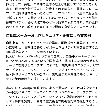
体となって「共助」の精神で全体の底上げを図っていることを示し
ます。個々の企業が孤立して対策するのではなく、共通のフレーム
ワークと評価基準を用いることで、サプライチェーン全体の脆弱性
を減らそうとする動きです。これは、サイバーセキュリティが競争
領域ではなく、協力領域であるという認識の表れであり、業界全体
のセキュリティ成熟度を高める上で極めて有効なアプローチです。
自動車メーカーおよびセキュリティ企業による実装例
自動車メーカーやセキュリティ企業は、国際規制や業界ガイドライ
ンに準拠し、実効性のあるサイバーセキュリティ対策を実装するた
めに様々なアプローチを進めています。
例えば、Horiba Miraのような専門企業は、自動車メーカーがUN-
R155やISO/SAE 21434といった国際規格に準拠するための包括的な
サービスを提供しています 。これには、規制準備プログラム、ピア
ツーピアトレーニング、エンジニアリングコンサルティング、検
証・評価サービスなどが含まれ、規制遵守と実効性のあるセキュリ
ティ対策の両面を支援しています 。
また、NCC Groupの事例では、ある自動車メーカーのコネクテッド
カー開発において、車両のインフラストラクチャ、ウェブアプリケ
ーション、モバイルアプリケーションなど、複数の側面からセキュ
リティ評価を実施し、開発の重要段階で脆弱性対策を強化すること
に成功しています 
これは、車両単体だけでなく、それに連携する
。