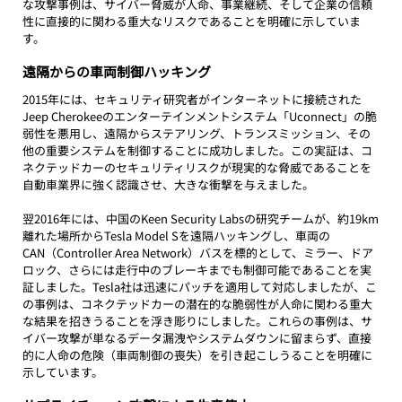
な攻撃事例は、サイバー脅威が人命、事業継続、そして企業の信頼
性に直接的に関わる重大なリスクであることを明確に示していま
す。
遠隔からの車両制御ハッキング
2015年には、セキュリティ研究者がインターネットに接続された
Jeep Cherokeeのエンターテインメントシステム「Uconnect」の脆
弱性を悪用し、遠隔からステアリング、トランスミッション、その
他の重要システムを制御することに成功しました。この実証は、コ
ネクテッドカーのセキュリティリスクが現実的な脅威であることを
自動車業界に強く認識させ、大きな衝撃を与えました。
翌2016年には、中国のKeen Security Labsの研究チームが、約19km
離れた場所からTesla Model Sを遠隔ハッキングし、車両の
CAN（Controller Area Network）バスを標的として、ミラー、ドア
ロック、さらには走行中のブレーキまでも制御可能であることを実
証しました。Tesla社は迅速にパッチを適用して対応しましたが、こ
の事例は、コネクテッドカーの潜在的な脆弱性が人命に関わる重大
な結果を招きうることを浮き彫りにしました。これらの事例は、サ
イバー攻撃が単なるデータ漏洩やシステムダウンに留まらず、直接
的に人命の危険（車両制御の喪失）を引き起こしうることを明確に
示しています。