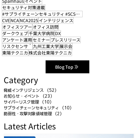
Spamhaus
イベント
セキュリティ対策連載
#サプライチェーンセキュリティ #SCS評価制度
CVE
NCA
NCA2025
インテリジェンス
オフィスツアー
オフィス訪問
ダークウェブ
千葉大学病院
DX
アンケート運用
セミナー
プレスリリース
リスクセンサ＾
九州工業大学
展示会
東陽テクニカ
株式会社東陽テクニカ
Blog Top
Category
脅威インテリジェンス
（52）
52件の記事
お知らせ・イベント
（23）
23件の記事
サイバーリスク管理
（10）
10件の記事
サプライチェーンセキュリティ
（10）
10件の記事
脆弱性・攻撃対象領域管理
（2）
2件の記事
Latest Articles