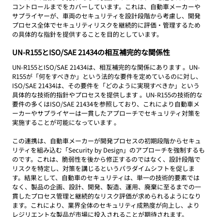
コントロールまでをカバーしています。これは、自動車メーカーや
サプライヤーが、車両のセキュリティを設計段階から考慮し、開発
プロセス全体でセキュリティリスクを継続的に評価・管理するため
の具体的な指針を提供することを目的としています。
UN-R155とISO/SAE 21434の相互補完的な関係性
UN-R155とISO/SAE 21434は、相互補完的な関係にあります 。UN-
R155が「何をすべきか」という法的な要件を定めているのに対し、
ISO/SAE 21434は、その要件を「どのように実現すべきか」という
具体的な技術的指針やプロセスを提供します 。UN-R155の技術的な
要件の多くはISO/SAE 21434を参照しており、これにより自動車メ
ーカーやサプライヤーは一貫したアプローチでセキュリティ対策を
実施することが可能になっています 。
この連携は、自動車メーカーが開発プロセスの初期段階からセキュ
リティを組み込む「Security by Design」のアプローチを強制するも
のです。これは、脆弱性を後から修正するのではなく、設計段階で
リスクを特定し、対策を講じるというパラダイムシフトを促しま
す。結果として、自動車のセキュリティは、単一の技術的要素では
なく、製品の企画、設計、開発、製造、運用、廃棄に至るまでの一
貫したプロセス管理と継続的なリスク評価が求められるようになり
ます。これにより、業界全体のセキュリティ成熟度が向上し、より
レジリエントな製品が市場に投入されることが期待されます。