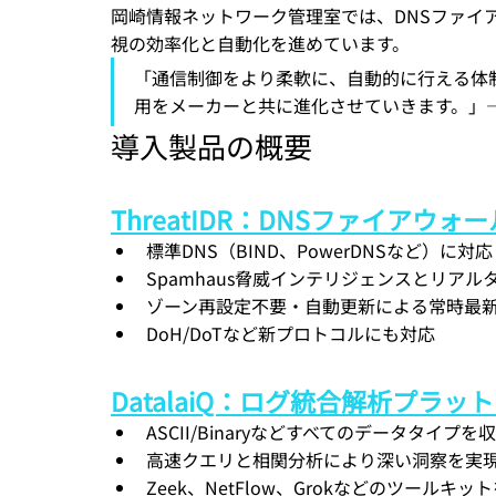
岡崎情報ネットワーク管理室では、DNSファイ
視の効率化と自動化を進めています。
「通信制御をより柔軟に、自動的に行える体
用をメーカーと共に進化させていきます。」
導入製品の概要
ThreatIDR：DNSファイアウ
標準DNS（BIND、PowerDNSなど）に対応
Spamhaus脅威インテリジェンスとリアル
ゾーン再設定不要・自動更新による常時最
DoH/DoTなど新プロトコルにも対応
DatalaiQ：ログ統合解析プラッ
ASCII/Binaryなどすべてのデータタイプ
高速クエリと相関分析により深い洞察を実
Zeek、NetFlow、Grokなどのツールキ