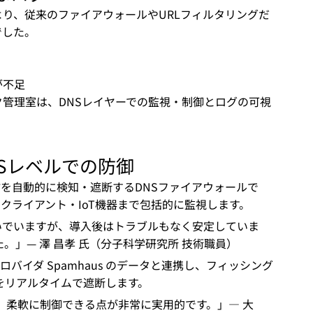
り、従来のファイアウォールやURLフィルタリングだ
でした。
が不足
管理室は、DNSレイヤーでの監視・制御とログの可視
。
DNSレベルでの防御
な通信を自動的に検知・遮断するDNSファイアウォールで
クライアント・IoT機器まで包括的に監視します。
防いでいますが、導入後はトラブルもなく安定していま
」— 澤 昌孝 氏（分子科学研究所 技術職員）
プロバイダ Spamhaus のデータと連携し、フィッシング
をリアルタイムで遮断します。
、柔軟に制御できる点が非常に実用的です。」— 大