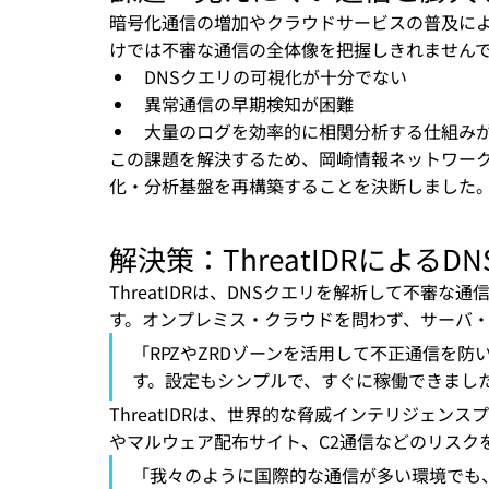
暗号化通信の増加やクラウドサービスの普及によ
けでは不審な通信の全体像を把握しきれません
DNSクエリの可視化が十分でない
異常通信の早期検知が困難
大量のログを効率的に相関分析する仕組み
この課題を解決するため、岡崎情報ネットワーク
化・分析基盤を再構築することを決断しました
解決策：ThreatIDRによる
ThreatIDRは、DNSクエリを解析して不審
す。オンプレミス・クラウドを問わず、サーバ・
「RPZやZRDゾーンを活用して不正通信を
す。設定もシンプルで、すぐに稼働できました。
ThreatIDRは、世界的な脅威インテリジェンス
やマルウェア配布サイト、C2通信などのリスク
「我々のように国際的な通信が多い環境でも