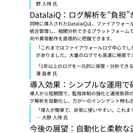
野 人侍 氏
DatalaiQ：ログ解析を“負担
同時に導入されたDatalaiQは、ファイアウォ
統合管理し、相関分析できるプラットフォーム
向や異常動作を直感的に把握できます。
「これまではファイアウォールログ中心でし
がありました。大量のログでも高速に検索でき
「1年以上のログを一元的に保管・分析できる
澤 昌孝 氏
導入効果：シンプルな運用で
導入から短期間で、監視体制の強化と運用負荷
グ解析を自動化し、万が一のインシデント時も
「導入が簡単で、非常に使いやすい。これま
— 大野 人侍 氏
今後の展望：自動化と柔軟な