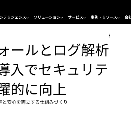
ンテリジェンス
ソリューション
サービス
事例・リソース
会
ウォールとログ解析
導入でセキュリテ
躍的に向上
率と安心を両立する仕組みづくり ―