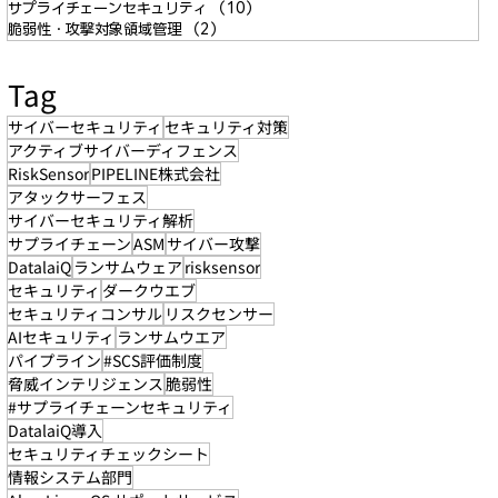
サプライチェーンセキュリティ
（10）
10件の記事
脆弱性・攻撃対象領域管理
（2）
2件の記事
Tag
サイバーセキュリティ
セキュリティ対策
アクティブサイバーディフェンス
RiskSensor
PIPELINE株式会社
アタックサーフェス
サイバーセキュリティ解析
サプライチェーン
ASM
サイバー攻撃
DatalaiQ
ランサムウェア
risksensor
セキュリティ
ダークウエブ
セキュリティコンサル
リスクセンサー
AIセキュリティ
ランサムウエア
パイプライン
#SCS評価制度
脅威インテリジェンス
脆弱性
#サプライチェーンセキュリティ
DatalaiQ導入
セキュリティチェックシート
情報システム部門