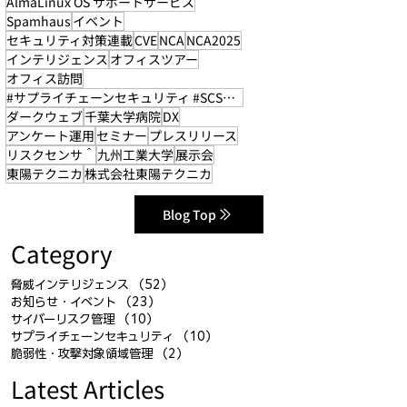
AlmaLinux OS サポートサービス
Spamhaus
イベント
セキュリティ対策連載
CVE
NCA
NCA2025
インテリジェンス
オフィスツアー
オフィス訪問
#サプライチェーンセキュリティ #SCS評価制度
ダークウェブ
千葉大学病院
DX
アンケート運用
セミナー
プレスリリース
リスクセンサ＾
九州工業大学
展示会
東陽テクニカ
株式会社東陽テクニカ
Blog Top
Category
脅威インテリジェンス
（52）
52件の記事
お知らせ・イベント
（23）
23件の記事
サイバーリスク管理
（10）
10件の記事
サプライチェーンセキュリティ
（10）
10件の記事
脆弱性・攻撃対象領域管理
（2）
2件の記事
Latest Articles