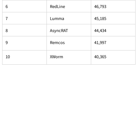
6
RedLine
46,793
7
Lumma
45,185
8
AsyncRAT
44,434
9
Remcos
41,997
10
XWorm
40,365