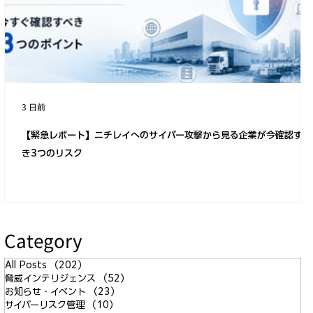
【2026年7月第5週サイバー脅威分析】4つ
の重大インシデントから見る「攻撃対象
領域管理」の重要性
3 日前
【緊急レポート】ニチレイへのサイバー攻撃から見る企業が今確認すべ
き3つのリスク
Category
All Posts
（202）
202件の記事
脅威インテリジェンス
（52）
52件の記事
お知らせ・イベント
（23）
23件の記事
サイバーリスク管理
（10）
10件の記事