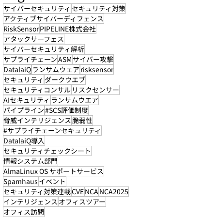
サイバーセキュリティ
セキュリティ対策
アクティブサイバーディフェンス
RiskSensor
PIPELINE株式会社
アタックサーフェス
サイバーセキュリティ解析
サプライチェーン
ASM
サイバー攻撃
DatalaiQ
ランサムウェア
risksensor
セキュリティ
ダークウエブ
セキュリティコンサル
リスクセンサー
AIセキュリティ
ランサムウエア
パイプライン
#SCS評価制度
脅威インテリジェンス
脆弱性
#サプライチェーンセキュリティ
DatalaiQ導入
セキュリティチェックシート
情報システム部門
AlmaLinux OS サポートサービス
Spamhaus
イベント
セキュリティ対策連載
CVE
NCA
NCA2025
インテリジェンス
オフィスツアー
オフィス訪問