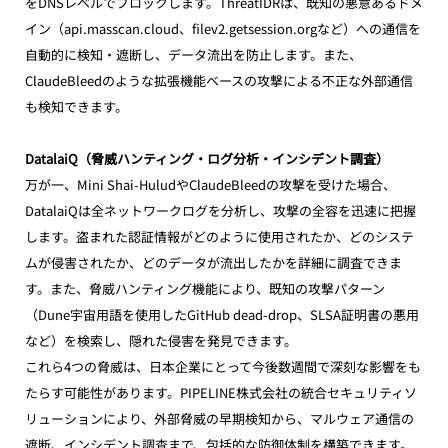
をDNSレベルでブロックします。ThreatIDRは、既知の悪意あるドメ
イン（api.masscan.cloud、filev2.getsession.orgなど）への通信を
自動的に検知・遮断し、データ流出を防止します。また、
ClaudeBleedのような拡張機能ベースの攻撃による不正な外部通信
も検知できます。
DatalaiQ（脅威ハンティング・ログ分析・インシデント調査）
万が一、Mini Shai-HuludやClaudeBleedの攻撃を受けた場合、
DatalaiQは全ネットワークログを分析し、攻撃の全容を迅速に把握
します。盗まれた認証情報がどのように使用されたか、どのシステ
ムが侵害されたか、どのデータが流出したかを詳細に調査できま
す。また、脅威ハンティング機能により、既知の攻撃パターン
（Dune宇宙用語を使用したGitHub dead-drop、SLSA証明書の悪用
など）を検索し、隠れた侵害を発見できます。
これら4つの脅威は、日本企業にとって今後数週間で深刻な影響をも
たらす可能性があります。PIPELINE株式会社の統合セキュリティソ
リューションにより、外部脅威の早期検知から、マルウェア通信の
遮断、インシデント調査まで、包括的な防御体制を構築できます。