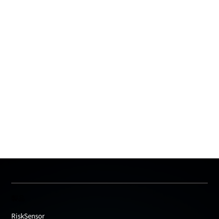
製品
RiskSensor