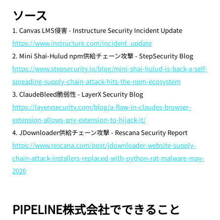
ソース
1. Canvas LMS侵害 - Instructure Security Incident Update 
https://www.instructure.com/incident_update
2. Mini Shai-Hulud npm供給チェーン攻撃 - StepSecurity Blog 
https://www.stepsecurity.io/blog/mini-shai-hulud-is-back-a-self-
spreading-supply-chain-attack-hits-the-npm-ecosystem
3. ClaudeBleed脆弱性 - LayerX Security Blog 
https://layerxsecurity.com/blog/a-flaw-in-claudes-browser-
extension-allows-any-extension-to-hijack-it/
4. JDownloader供給チェーン攻撃 - Rescana Security Report 
https://www.rescana.com/post/jdownloader-website-supply-
chain-attack-installers-replaced-with-python-rat-malware-may-
2026
PIPELINE株式会社でできること