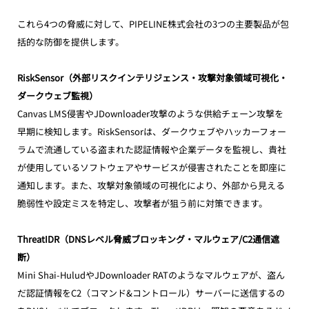
これら4つの脅威に対して、PIPELINE株式会社の3つの主要製品が包
括的な防御を提供します。
RiskSensor（外部リスクインテリジェンス・攻撃対象領域可視化・
ダークウェブ監視）
Canvas LMS侵害やJDownloader攻撃のような供給チェーン攻撃を
早期に検知します。RiskSensorは、ダークウェブやハッカーフォー
ラムで流通している盗まれた認証情報や企業データを監視し、貴社
が使用しているソフトウェアやサービスが侵害されたことを即座に
通知します。また、攻撃対象領域の可視化により、外部から見える
脆弱性や設定ミスを特定し、攻撃者が狙う前に対策できます。
ThreatIDR（DNSレベル脅威ブロッキング・マルウェア/C2通信遮
断）
Mini Shai-HuludやJDownloader RATのようなマルウェアが、盗ん
だ認証情報をC2（コマンド&コントロール）サーバーに送信するの