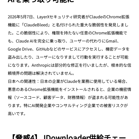
2026年5月7日、LayerXセキュリティ研究者がClaudeのChrome拡張
機能に「ClaudeBleed」と名付けられた重大な脆弱性を発見しまし
た。この脆弱性により、権限を持たない任意のChrome拡張機能で
も、Claude AIを完全に乗っ取り、ユーザーの代わりにGmail、
Google Drive、GitHubなどのサービスにアクセスし、機密データを
盗み出したり、ユーザーになりすまして行動を実行することが可能
になります。Anthropicは部分的な修正を行いましたが、根本的な信
頼境界の問題は解決されていません。
日本への関連性：日本の企業がClaudeを業務に使用している場合、
悪意のあるChrome拡張機能をインストールされると、企業の機密情
報（ソースコード、顧客データ、財務情報）が盗まれる可能性があ
ります。特にAI開発企業やコンサルティング企業での被害リスクが
高いです。
【脅威4】JDownloader供給チェー