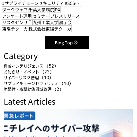
#サプライチェーンセキュリティ #SCS評価制度
ダークウェブ
千葉大学病院
DX
アンケート運用
セミナー
プレスリリース
リスクセンサ＾
九州工業大学
展示会
東陽テクニカ
株式会社東陽テクニカ
Blog Top
Category
脅威インテリジェンス
（52）
52件の記事
お知らせ・イベント
（23）
23件の記事
サイバーリスク管理
（10）
10件の記事
サプライチェーンセキュリティ
（10）
10件の記事
脆弱性・攻撃対象領域管理
（2）
2件の記事
Latest Articles