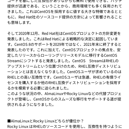
コードを基にした互換性がありながらも無料で使用できる、パッチ
提供が迅速である、ということから、商用環境でも多く採用されて
きました。これはCentOSを採用するに値する大きな特徴であるとと
もに、Red Hat社のソースコード提供の方針によって影響されること
も意味します。
そして2020年12月、Red Hat社はCentOSプロジェクトの方針変更を
発表しました。これはRed Hatによる戦略的な決定に起因していま
す。CentOS 8のサポートを2029年ではなく、2021年末に終了すると
発表したのです。これに加えて、CentOSプロジェクトの焦点を、安
定したリリースからローリングリリースモデルに移行するCentOS 
Streamにシフトすると発表しました。CentOS　StreamはRHELの
アップストリームという位置づけのため、RHEL互換ディストリビュ
ーションとは言えなくなりました。CentOSユーザが求めているのは
RHELとの高い互換性です。CentOSユーザは急遽、RHELの有償ライ
センスを購入するか他のRHEL互換ディストリビューションを採用す
るかを模索する必要に迫られました。
このような状況の中、AlmaLinuxやRocky Linuxなどの代替プロジェ
クトが登場し、CentOSからのスムーズな移行をサポートする道が提
供されるようになりました。
■AlmaLinuxとRocky Linuxどちらが優位か？
Rocky Linux はRHELのソースコードを使用し、互換性を持つように