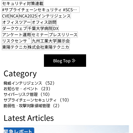
セキュリティ対策連載
#サプライチェーンセキュリティ #SCS評価制度
CVE
NCA
NCA2025
インテリジェンス
オフィスツアー
オフィス訪問
ダークウェブ
千葉大学病院
DX
アンケート運用
セミナー
プレスリリース
リスクセンサ＾
九州工業大学
展示会
東陽テクニカ
株式会社東陽テクニカ
Blog Top
Category
脅威インテリジェンス
（52）
52件の記事
お知らせ・イベント
（23）
23件の記事
サイバーリスク管理
（10）
10件の記事
サプライチェーンセキュリティ
（10）
10件の記事
脆弱性・攻撃対象領域管理
（2）
2件の記事
Latest Articles