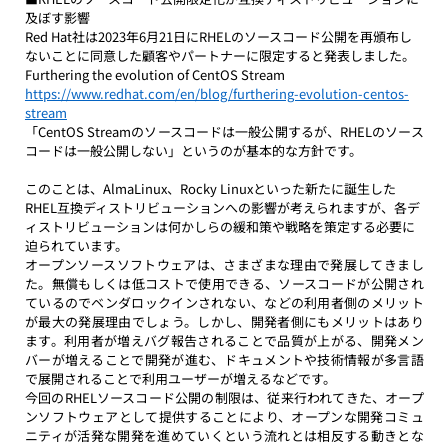
及ぼす影響
Red Hat社は2023年6月21日にRHELのソースコード公開を再頒布し
ないことに同意した顧客やパートナーに限定すると発表しました。
Furthering the evolution of CentOS Stream
https://www.redhat.com/en/blog/furthering-evolution-centos-
stream
「CentOS Streamのソースコードは一般公開するが、RHELのソース
コードは一般公開しない」というのが基本的な方針です。
このことは、AlmaLinux、Rocky Linuxといった新たに誕生した
RHEL互換ディストリビューションへの影響が考えられますが、各デ
ィストリビューションは何かしらの緩和策や戦略を策定する必要に
迫られています。
オープンソースソフトウェアは、さまざまな理由で発展してきまし
た。無償もしくは低コストで使用できる、ソースコードが公開され
ているのでベンダロックインされない、などの利用者側のメリット
が最大の発展理由でしょう。しかし、開発者側にもメリットはあり
ます。利用者が増えバグ報告されることで品質が上がる、開発メン
バーが増えることで開発が進む、ドキュメントや技術情報が多言語
で展開されることで利用ユーザーが増えるなどです。
今回のRHELソースコード公開の制限は、従来行われてきた、オープ
ンソフトウェアとして提供することにより、オープンな開発コミュ
ニティが活発な開発を進めていくという流れとは相反する動きとな