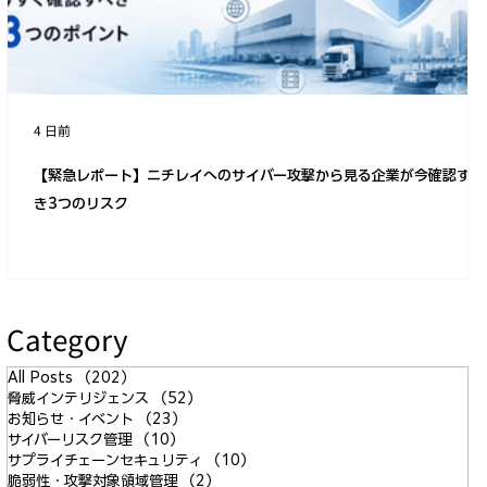
(ASM)を他のツールに連携する方法
4 日前
【緊急レポート】ニチレイへのサイバー攻撃から見る企業が今確認すべ
き3つのリスク
Category
All Posts
（202）
202件の記事
脅威インテリジェンス
（52）
52件の記事
お知らせ・イベント
（23）
23件の記事
サイバーリスク管理
（10）
10件の記事
サプライチェーンセキュリティ
（10）
10件の記事
脆弱性・攻撃対象領域管理
（2）
2件の記事