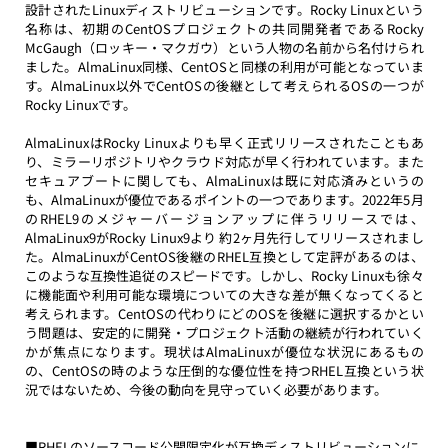
設計されたLinuxディストリビューションです。Rocky Linuxという
名称は、初期のCentOSプロジェクトの共同開発者であるRocky 
McGaugh（ロッキー・マクガウ）という人物の名前から名付けられ
ました。AlmaLinux同様、CentOSと同様の利用が可能となっていま
す。AlmaLinux以外でCentOSの後継として考えられるOSの一つが
Rocky Linuxです。
AlmaLinuxはRocky Linuxよりも早く正式リリースされたこともあ
り、ミラーリポジトリやクラウド対応が早く行われています。また
セキュアブートに関しても、AlmaLinuxは既に対応済みというの
も、AlmaLinuxが優位であるポイントの一つであります。2022年5月
のRHEL9のメジャーバージョンアップに伴うリリースでは、
AlmaLinux9がRocky Linux9より 約2ヶ月先行してリリースされまし
た。AlmaLinuxがCentOS後継のRHEL互換として定評があるのは、
このような互換性追従のスピードです。しかし、Rocky Linuxも徐々
に機能面や利用可能な環境についての大きな差が無くなってくると
考えられます。CentOSの代わりにどのOSを後継に選択するかとい
う問題は、安定的に開発・プロジェクト活動の継続が行われていく
かが焦点になります。現状はAlmaLinuxが優位な状況にあるもの
の、CentOSの時のような圧倒的な優位性を持つRHEL互換という状
況ではないため、今後の動向を見守っていく必要があります。
■RHELのソースコード公開限定化が互換ディストリビューションに