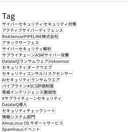
Tag
サイバーセキュリティ
セキュリティ対策
アクティブサイバーディフェンス
RiskSensor
PIPELINE株式会社
アタックサーフェス
サイバーセキュリティ解析
サプライチェーン
ASM
サイバー攻撃
DatalaiQ
ランサムウェア
risksensor
セキュリティ
ダークウエブ
セキュリティコンサル
リスクセンサー
AIセキュリティ
ランサムウエア
パイプライン
#SCS評価制度
脅威インテリジェンス
脆弱性
#サプライチェーンセキュリティ
DatalaiQ導入
セキュリティチェックシート
情報システム部門
AlmaLinux OS サポートサービス
Spamhaus
イベント