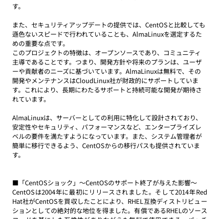
す。
また、セキュリティアップデートの提供では、CentOSと比較しても
遜色ないスピードで行われていることも、AlmaLinuxを選定するた
めの重要な点です。
このプロジェクトの特徴は、オープンソースであり、コミュニティ
主導であることです。つまり、開発方針や将来のプランは、ユーザ
ーや貢献者のニーズに基づいています。AlmaLinuxは無料で、その
開発やメンテナンスはCloudLinux社が財政的にサポートしていま
す。これにより、長期にわたるサポートと持続可能な開発が期待さ
れています。
AlmaLinuxは、サーバーとしての利用に特化して設計されており、
安定性やセキュリティ、パフォーマンスなど、エンタープライズレ
ベルの要件を満たすようになっています。また、システム管理者が
簡単に移行できるよう、CentOSからの移行パスも提供されていま
す。
■「CentOSショック」〜CentOSのサポート終了が与えた影響〜
CentOSは2004年に最初にリリースされました。そして2014年Red 
Hat社がCentOSを買収したことにより、RHEL互換ディストリビュー
ションとしての絶対的な地位を得ました。有償であるRHELのソース