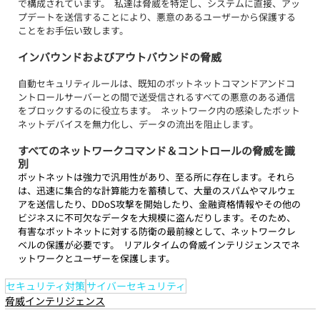
で構成されています。  私達は脅威を特定し、システムに直接、アッ
プデートを送信することにより、悪意のあるユーザーから保護する
ことをお手伝い致します。  
インバウンドおよびアウトバウンドの脅威
自動セキュリティルールは、既知のボットネットコマンドアンドコ
ントロールサーバーとの間で送受信されるすべての悪意のある通信
をブロックするのに役立ちます。  ネットワーク内の感染したボット
ネットデバイスを無力化し、データの流出を阻止します。  
すべてのネットワークコマンド＆コントロールの脅威を識
別
ボットネットは強力で汎用性があり、至る所に存在します。それら
は、迅速に集合的な計算能力を蓄積して、大量のスパムやマルウェ
アを送信したり、DDoS攻撃を開始したり、金融資格情報やその他の
ビジネスに不可欠なデータを大規模に盗んだりします。そのため、
有害なボットネットに対する防衛の最前線として、ネットワークレ
ベルの保護が必要です。  リアルタイムの脅威インテリジェンスでネ
ットワークとユーザーを保護します。
セキュリティ対策
サイバーセキュリティ
脅威インテリジェンス