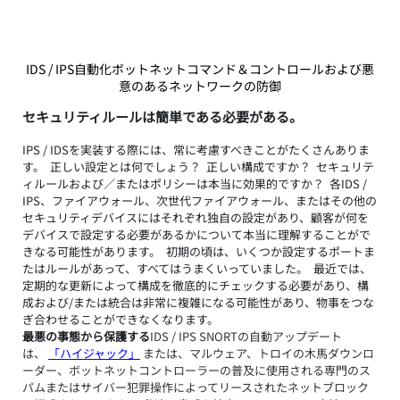
IDS / IPS自動化ボットネットコマンド＆コントロールおよび悪
意のあるネットワークの防御
セキュリティルールは簡単である必要がある。
IPS / IDSを実装する際には、常に考慮すべきことがたくさんありま
す。  正しい設定とは何でしょう？  正しい構成ですか？  セキュリテ
ィルールおよび／またはポリシーは本当に効果的ですか？  各IDS / 
IPS、ファイアウォール、次世代ファイアウォール、またはその他の
セキュリティデバイスにはそれぞれ独自の設定があり、顧客が何を
デバイスで設定する必要があるかについて本当に理解することがで
きなる可能性があります。  初期の頃は、いくつか設定するポートま
たはルールがあって、すべてはうまくいっていました。  最近では、
定期的な更新によって構成を徹底的にチェックする必要があり、構
成および/または統合は非常に複雑になる可能性があり、物事をつな
ぎ合わせることができなくなります。
最悪の事態から保護する
IDS / IPS SNORTの自動アップデート
は、 
「ハイジャック」
 または、マルウェア、トロイの木馬ダウンロ
ーダー、ボットネットコントローラーの普及に使用される専門のス
パムまたはサイバー犯罪操作によってリースされたネットブロック