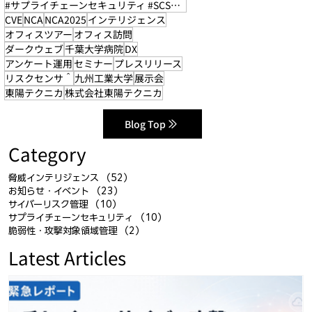
#サプライチェーンセキュリティ #SCS評価制度
CVE
NCA
NCA2025
インテリジェンス
オフィスツアー
オフィス訪問
ダークウェブ
千葉大学病院
DX
アンケート運用
セミナー
プレスリリース
リスクセンサ＾
九州工業大学
展示会
東陽テクニカ
株式会社東陽テクニカ
Blog Top
Category
脅威インテリジェンス
（52）
52件の記事
お知らせ・イベント
（23）
23件の記事
サイバーリスク管理
（10）
10件の記事
サプライチェーンセキュリティ
（10）
10件の記事
脆弱性・攻撃対象領域管理
（2）
2件の記事
Latest Articles