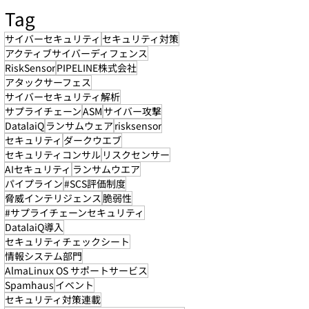
Tag
サイバーセキュリティ
セキュリティ対策
アクティブサイバーディフェンス
RiskSensor
PIPELINE株式会社
アタックサーフェス
サイバーセキュリティ解析
サプライチェーン
ASM
サイバー攻撃
DatalaiQ
ランサムウェア
risksensor
セキュリティ
ダークウエブ
セキュリティコンサル
リスクセンサー
AIセキュリティ
ランサムウエア
パイプライン
#SCS評価制度
脅威インテリジェンス
脆弱性
#サプライチェーンセキュリティ
DatalaiQ導入
セキュリティチェックシート
情報システム部門
AlmaLinux OS サポートサービス
Spamhaus
イベント
セキュリティ対策連載