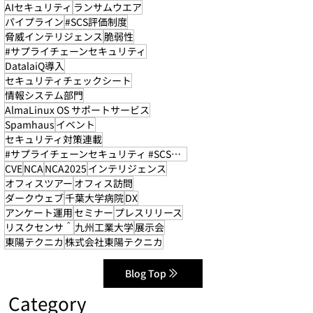
AIセキュリティ
ランサムウエア
パイプライン
#SCS評価制度
脅威インテリジェンス
脆弱性
#サプライチェーンセキュリティ
DatalaiQ導入
セキュリティチェックシート
情報システム部門
AlmaLinux OS サポートサービス
Spamhaus
イベント
セキュリティ対策連載
#サプライチェーンセキュリティ #SCS評価制度
CVE
NCA
NCA2025
インテリジェンス
オフィスツアー
オフィス訪問
ダークウェブ
千葉大学病院
DX
アンケート運用
セミナー
プレスリリース
リスクセンサ＾
九州工業大学
展示会
東陽テクニカ
株式会社東陽テクニカ
Blog Top
Category