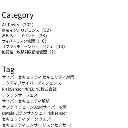
Category
All Posts
（202）
202件の記事
脅威インテリジェンス
（52）
52件の記事
お知らせ・イベント
（23）
23件の記事
サイバーリスク管理
（10）
10件の記事
サプライチェーンセキュリティ
（10）
10件の記事
脆弱性・攻撃対象領域管理
（2）
2件の記事
Tag
サイバーセキュリティ
セキュリティ対策
アクティブサイバーディフェンス
RiskSensor
PIPELINE株式会社
アタックサーフェス
サイバーセキュリティ解析
サプライチェーン
ASM
サイバー攻撃
DatalaiQ
ランサムウェア
risksensor
セキュリティ
ダークウエブ
セキュリティコンサル
リスクセンサー