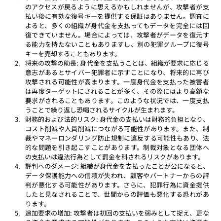
のアクセスが戻るように思えるかもしれませんが、攻撃者が支
払い後に有効な復号キーを提供する保証はありません。調査に
よると、多くの組織が身代金を支払ってもデータを完全には回
復できていません。場合によっては、攻撃者がデータを復元す
る能力を持たないこともありますし、別の犯罪グループに復号
キーを売却することもあります。 
将来の攻撃の助長: 身代金を支払うことは、組織が要求に応じる
意志があるとサイバー犯罪者に示すことになり、将来的に再び
攻撃される可能性が高まります。一度身代金を支払った被害者
は再度ターゲットにされることが多く、その際にはより高額な
要求がされることもあります。このような状況では、一度支払
うことで繰り返し恐喝されるサイクルが生まれます。 
財務的および法的リスク: 身代金の支払いは財務的負担となり、
コスト削減や人員削減につながる可能性があります。また、制
裁やマネーロンダリング防止規制に違反する可能性もあり、法
的な問題を引き起こすことがあります。制裁対象となる団体へ
の支払いは違法行為として罰金を科されるリスクがあります。 
評判へのダメージ: 組織が身代金を支払ったことが公になると、
データ保護能力への信頼が失われ、顧客やパートナーからの評
判が悪化する可能性があります。さらに、犯罪行為に資金提供
したと見なされることで、世間からの評価も悪化する恐れがあ
ります。 
追加要求の増加: 攻撃者は初回の支払いを弱みとして捉え、更な