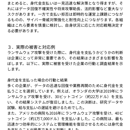
まとめると、身代金支払いは一見迅速な解決策となり得ますが、そ
れにはデータ回復不確実性や将来攻撃助長、法的影響など重大なリ
スクがあります。一方で支払い拒否は即時的な運営上課題につなが
るものの、サイバー脅威対策強化と耐性向上につながります。各組
織はこれら要素を慎重に検討し、自身状況に応じた対応戦略決定す
る必要があります。
３．実際の被害と対応例
ランサムウェア攻撃を受けた際に、身代金を支払うかどうかの判断
は企業にとって非常に重要であり、その結果はさまざまな影響を及
ぼします。以下に、実際に被害を受けた企業の行動と調査結果を示
します。 
身代金を支払った場合の行動と結果
多くの企業が、データの迅速な回復や業務再開のために身代金を支
払うことを選択しています。例えば、オランダの大学は2019年にラ
ンサムウェア攻撃を受け、30ビットコイン（約22万ドル）を支払
い、その結果システムが復旧しました。この決断は、研究データや
試験、給与支払いの遅延を避けるためでした。
また、アメリカの病院も2016年にランサムウェア攻撃を受け、40ビ
ットコイン（約1万7,000ドル）を支払いました。この病院は、最も
迅速かつ効率的にシステムと管理機能を復旧させるためには身代金
を支払うことが最善であると判断しました。