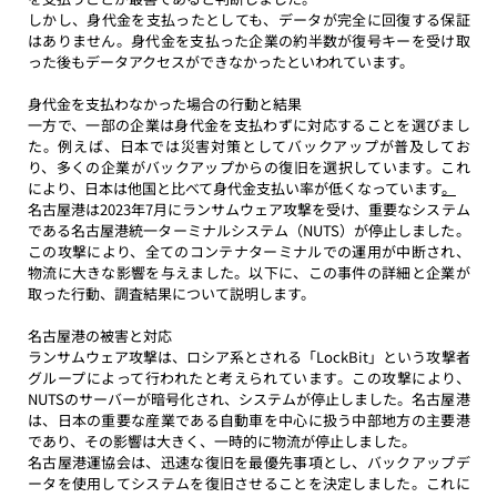
しかし、身代金を支払ったとしても、データが完全に回復する保証
はありません。身代金を支払った企業の約半数が復号キーを受け取
った後もデータアクセスができなかったといわれています。 
身代金を支払わなかった場合の行動と結果
一方で、一部の企業は身代金を支払わずに対応することを選びまし
た。例えば、日本では災害対策としてバックアップが普及してお
り、多くの企業がバックアップからの復旧を選択しています。これ
により、日本は他国と比べて身代金支払い率が低くなっています
。
名古屋港は2023年7月にランサムウェア攻撃を受け、重要なシステム
である名古屋港統一ターミナルシステム（NUTS）が停止しました。
この攻撃により、全てのコンテナターミナルでの運用が中断され、
物流に大きな影響を与えました。以下に、この事件の詳細と企業が
取った行動、調査結果について説明します。 
名古屋港の被害と対応
ランサムウェア攻撃は、ロシア系とされる「LockBit」という攻撃者
グループによって行われたと考えられています。この攻撃により、
NUTSのサーバーが暗号化され、システムが停止しました。名古屋港
は、日本の重要な産業である自動車を中心に扱う中部地方の主要港
であり、その影響は大きく、一時的に物流が停止しました。
名古屋港運協会は、迅速な復旧を最優先事項とし、バックアップデ
ータを使用してシステムを復旧させることを決定しました。これに