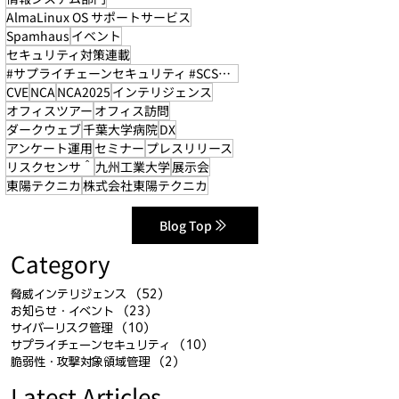
AlmaLinux OS サポートサービス
Spamhaus
イベント
セキュリティ対策連載
#サプライチェーンセキュリティ #SCS評価制度
CVE
NCA
NCA2025
インテリジェンス
オフィスツアー
オフィス訪問
ダークウェブ
千葉大学病院
DX
アンケート運用
セミナー
プレスリリース
リスクセンサ＾
九州工業大学
展示会
東陽テクニカ
株式会社東陽テクニカ
Blog Top
Category
脅威インテリジェンス
（52）
52件の記事
お知らせ・イベント
（23）
23件の記事
サイバーリスク管理
（10）
10件の記事
サプライチェーンセキュリティ
（10）
10件の記事
脆弱性・攻撃対象領域管理
（2）
2件の記事
Latest Articles