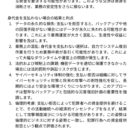
る資金を要求する可能性があります。このような交渉は資源を
消耗させ、業務の安定性をさらに損ないます。
身代金を支払わない場合の結果と利点
データの永久的な損失: 支払いを拒否すると、バックアップや他
の回復手段がない場合にはデータが永久に失われる可能性があ
ります。これにより業務運営が大きく混乱し、生産性や収益に
影響を及ぼします。 
業務上の混乱: 身代金を支払わない選択は、自力でシステム復旧
作業を行うため業務中断が長引く可能性があります。これによ
って大幅なダウンタイムや運営上の問題が発生します。 
法的および規制上の課題: 機密データを適切に保護できなかった
場合には法的罰則や訴訟リスクが生じます。 
サイバーセキュリティ体制の強化: 支払い拒否は組織に対してサ
イバーセキュリティ対策と将来の攻撃への耐性強化を促し、長
期的にはより安全な環境づくりにつながります。このアプロー
チは堅牢なバックアップと包括的な災害復旧計画の重要性を強
調します。 
倫理的考慮: 支払い拒否によって犯罪者への資金提供を避けるこ
とで、その活動継続への経済的インセンティブを与えず、結果
として攻撃頻度減少につながる可能性があります。この姿勢は
倫理的ビジネスに対する姿勢と一致し、犯罪行為への資金提供
拒否という観点で評価されます。 