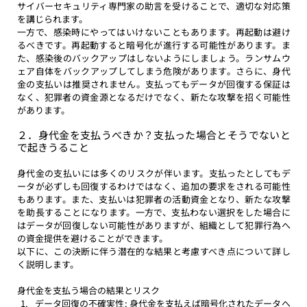
サイバーセキュリティ専門家の助言を受けることで、適切な対応策
を講じられます。
一方で、感染時にやってはいけないこともあります。再起動は避け
るべきです。再起動すると暗号化が進行する可能性があります。ま
た、感染後のバックアップはしないようにしましょう。ランサムウ
ェア自体をバックアップしてしまう危険があります。さらに、身代
金の支払いは推奨されません。支払ってもデータが回復する保証は
なく、犯罪者の資金源となるだけでなく、新たな攻撃を招く可能性
があります。
２．身代金を支払うべきか？支払った場合とそうでないと
で起きうること
身代金の支払いには多くのリスクが伴います。支払ったとしてもデ
ータが必ずしも回復するわけではなく、追加の要求をされる可能性
もあります。また、支払いは犯罪者の活動資金となり、新たな攻撃
を助長することになります。一方で、支払わない選択をした場合に
はデータが回復しない可能性がありますが、組織として犯罪行為へ
の資金提供を避けることができます。
以下に、この決断に伴う潜在的な結果と考慮すべき点について詳し
く説明します。
身代金を支払う場合の結果とリスク
データ回復の不確実性: 身代金を支払えば暗号化されたデータへ