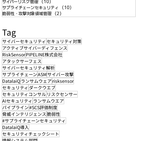
サイバーリスク管理
（10）
10件の記事
サプライチェーンセキュリティ
（10）
10件の記事
脆弱性・攻撃対象領域管理
（2）
2件の記事
Tag
サイバーセキュリティ
セキュリティ対策
アクティブサイバーディフェンス
RiskSensor
PIPELINE株式会社
アタックサーフェス
サイバーセキュリティ解析
サプライチェーン
ASM
サイバー攻撃
DatalaiQ
ランサムウェア
risksensor
セキュリティ
ダークウエブ
セキュリティコンサル
リスクセンサー
AIセキュリティ
ランサムウエア
パイプライン
#SCS評価制度
脅威インテリジェンス
脆弱性
#サプライチェーンセキュリティ
DatalaiQ導入
セキュリティチェックシート
情報システム部門