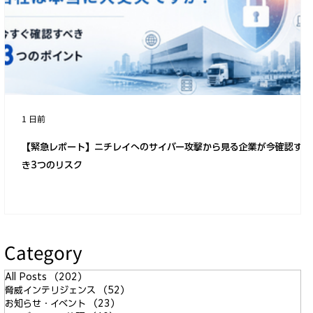
脅威に対する防御戦略と実装 〜平時の
対応が重要〜
1 日前
【緊急レポート】ニチレイへのサイバー攻撃から見る企業が今確認すべ
き3つのリスク
Category
All Posts
（202）
202件の記事
脅威インテリジェンス
（52）
52件の記事
お知らせ・イベント
（23）
23件の記事