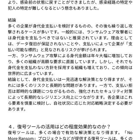
より、感染前の状態に戻すことができましたが、感染経路の特定や
犯人の特定が難しくなるという懸念もありました。
結論
多くの企業が身代金支払いを検討するものの、その後も繰り返し攻
撃されるケースが多いです。一般的には、ランサムウェア攻撃者に
は身代金を支払うべきではないと推奨されています。理由として
は、データ復旧が保証されないことや、支払いによって企業が「支
払い可能な標的」と見なされるリスクが挙げられます。
一方、ランサムウェア攻撃による身代金額は年々大幅に増加してお
り、多くの組織が高額な要求に直面しています。しかし、それでも
身代金を支払わない方針を採用する組織も増えており、この傾向は
世界的に広まっています。
結論として、身代金支払いは一見迅速な解決策となり得ますが、そ
れには多くのリスクと長期的な問題があります。一方で、支払い拒
否は即時的な課題につながるものの、強化されたセキュリティ対策
によって長期的なレジリエンス向上につながります。各企業はこれ
ら要素を慎重に検討し、自社状況に応じた対応戦略決定する必要が
あります。
４．復号ツールの活用はどの程度効果的なのか？
復号ツールは、多くの場合で有効な解決策となり得ます。「No 
More Ransom」プロジェクトなどが提供する復号ツールは、多くの