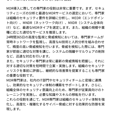
MDR導入に際しての専門家の役割は非常に重要です。まず、セキュ
リティニーズの分析と最適なMDRサービスの選定において、専門家
は組織のセキュリティ要件を詳細に分析し、MEDR（エンドポイン
ト向け）、MNDR（ネットワーク向け）、MXDR（システム全体向
け）など、最適なMDRタイプを選定します。また、組織の規模や業
種に応じた適切なサービスを推奨します。
24時間365日の高度な監視と脅威検知においては、専門家チームが
常時ネットワークを監視し、高度なAI技術と人的分析を組み合わせ
て、精度の高い脅威検知を行います。脅威を検知した際には、専門
家が即座に適切な対策を講じ、システムの隔離やマルウェアの削除
など、迅速な対応を行います。
また、セキュリティ専門家は常に最新の脅威情報を把握し、それに
対する適切な対策を短時間で立案・実施します。組織のセキュリテ
ィリスクを事前に評価し、継続的な改善策を提案することも専門家
の重要な役割です。
MDR専門家は、社内のIT部門やセキュリティチームと密接に連携
し、効果的なセキュリティ体制の構築をサポートします。さらに、
組織全体のセキュリティ意識向上のため、専門家が従業員向けのト
レーニングを実施し、必要な知識やスキルの移転を行います。
これらの役割を通じて、MDR専門家は組織のセキュリティ体制を強
化し、高度化・複雑化するサイバー脅威に対する効果的な防御を実
現します。