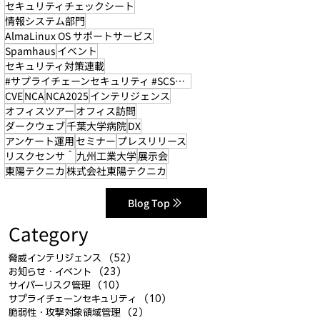
セキュリティチェックシート
情報システム部門
AlmaLinux OS サポートサービス
Spamhaus
イベント
セキュリティ対策連載
#サプライチェーンセキュリティ #SCS評価制度
CVE
NCA
NCA2025
インテリジェンス
オフィスツアー
オフィス訪問
ダークウェブ
千葉大学病院
DX
アンケート運用
セミナー
プレスリリース
リスクセンサ＾
九州工業大学
展示会
東陽テクニカ
株式会社東陽テクニカ
Blog Top
Category
脅威インテリジェンス
（52）
52件の記事
お知らせ・イベント
（23）
23件の記事
サイバーリスク管理
（10）
10件の記事
サプライチェーンセキュリティ
（10）
10件の記事
脆弱性・攻撃対象領域管理
（2）
2件の記事