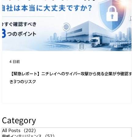
「ノーウェアランサム」と呼ばれる新し
い手法の出現
4 日前
【緊急レポート】ニチレイへのサイバー攻撃から見る企業が今確認すべ
き3つのリスク
Category
All Posts
（202）
202件の記事
脅威インテリジェンス
（52）
52件の記事