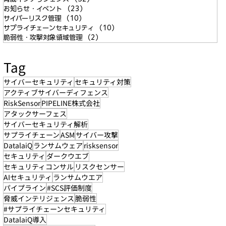
お知らせ・イベント
（23）
23件の記事
サイバーリスク管理
（10）
10件の記事
サプライチェーンセキュリティ
（10）
10件の記事
脆弱性・攻撃対象領域管理
（2）
2件の記事
Tag
サイバーセキュリティ
セキュリティ対策
アクティブサイバーディフェンス
RiskSensor
PIPELINE株式会社
アタックサーフェス
サイバーセキュリティ解析
サプライチェーン
ASM
サイバー攻撃
DatalaiQ
ランサムウェア
risksensor
セキュリティ
ダークウエブ
セキュリティコンサル
リスクセンサー
AIセキュリティ
ランサムウエア
パイプライン
#SCS評価制度
脅威インテリジェンス
脆弱性
#サプライチェーンセキュリティ
DatalaiQ導入