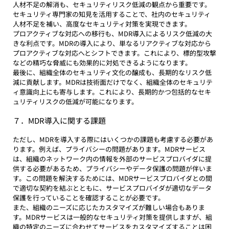
人材不足の解消も、セキュリティリスク低減の観点から重要です。
セキュリティ専門家の知見を活用することで、社内のセキュリティ
人材不足を補い、高度なセキュリティ対策を実現できます。
プロアクティブな対応への移行も、MDR導入によるリスク低減の大
きな利点です。MDRの導入により、単なるリアクティブな対応から
プロアクティブな対応へとシフトできます。これにより、標的型攻撃
などの精巧な脅威にも効果的に対処できるようになります。
最後に、組織全体のセキュリティ文化の醸成も、長期的なリスク低
減に貢献します。MDRは技術面だけでなく、組織全体のセキュリテ
ィ意識向上にも寄与します。これにより、長期的かつ包括的なセキ
ュリティリスクの低減が可能になります。
７．MDR導入に関する課題
ただし、MDRを導入する際にはいくつかの課題も考慮する必要があ
ります。例えば、プライバシーの問題があります。MDRサービス
は、組織のネットワーク内の情報を外部のサービスプロバイダに提
供する必要があるため、プライバシーやデータ保護の問題が伴いま
す。この問題を解決するためには、MDRサービスプロバイダとの間
で適切な契約を結ぶとともに、サービスプロバイダが適切なデータ
保護を行っていることを確認することが必要です。
また、組織のニーズに応じたカスタマイズが難しい場合もありま
す。MDRサービスは一般的なセキュリティ対策を提供しますが、組
織の特定のニーズに合わせてサービスをカスタマイズすることは困