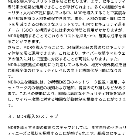
MDRを導入するメリットは多岐にわたります。まず、セキュリティ
専門家の知見を活用できることが挙げられます。多くの組織がセキ
ュリティ人材の不足に悩んでいる中、MDRを導入することで高度な
専門知識を持つ人材を確保できます。また、人材の育成・雇用コス
トを削減できるのも大きなメリットです。社内でセキュリティ運用
チーム（SOC）を構築するには多大な時間と費用がかかりますが、
MDRを利用することでこれらのコストを抑えつつ、確実な成果を得
ることができます。
さらに、MDRを導入することで、24時間365日の最適なセキュリテ
ィ体制を常に運用できます。これにより、サイバー攻撃やマルウェ
アの侵入に対して迅速に対応することが可能になります。また、
MDRは複数拠点の運用にも対応しているため、地方や海外拠点を含
む組織全体のセキュリティレベルの向上と標準化が可能になりま
す。
MDRの主な機能には、24時間365日のネットワーク監視・運用、ネ
ットワーク内の脅威の検知および通知、脅威の切り離しなどがあり
ます。これらの機能により、組織は高度なセキュリティ対策を実現
し、サイバー攻撃に対する強固な防御体制を構築することができま
す。
３．MDR導入のステップ
MDRを導入する際の重要なステップとしては、まず自社のセキュリ
ティニーズと現状を把握することが挙げられます。組織のセキュリ