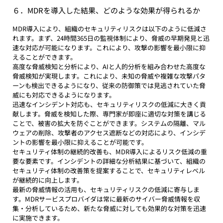
６．MDRを導入した結果、どのような効果が得られるか
MDR導入により、組織のセキュリティリスクは以下のように低減さ
れます。まず、24時間365日の監視体制により、脅威の早期発見と迅
速な対応が可能になります。これにより、攻撃の影響を最小限に抑
えることができます。
高度な脅威検知と分析により、AIと人的分析を組み合わせた高度な
脅威検知が実現します。これにより、未知の脅威や複雑な攻撃パタ
ーンも検出できるようになり、従来の防御策では見逃されていた脅
威にも対応できるようになります。
迅速なインシデント対応も、セキュリティリスクの低減に大きく貢
献します。脅威を検知した際、専門家が即座に適切な対策を講じる
ことで、被害の拡大を防ぐことができます。システムの隔離、マル
ウェアの削除、攻撃者のアクセス遮断などの対応により、インシデ
ントの影響を最小限に抑えることが可能です。
セキュリティ体制の継続的改善も、MDR導入によるリスク低減の重
要な要素です。インシデントの詳細な分析結果に基づいて、組織の
セキュリティ体制の改善策を提案することで、セキュリティレベル
が継続的に向上します。
最新の脅威情報の活用も、セキュリティリスクの低減に寄与しま
す。MDRサービスプロバイダは常に最新のサイバー脅威情報を収
集・分析しているため、新たな脅威に対しても効果的な対策を迅速
に実施できます。