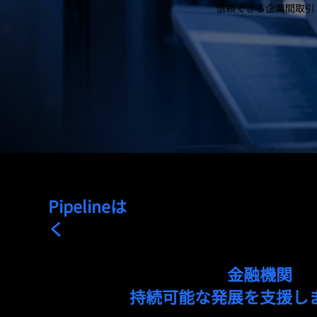
信頼できる企業間取引
Pipelineは
、サイバーインテリジェ
く
、日本全国のデジタルセキュリテ
通信事業者、政府機関、
金融機関
、
し、日本の
持続可能な発展を支援し