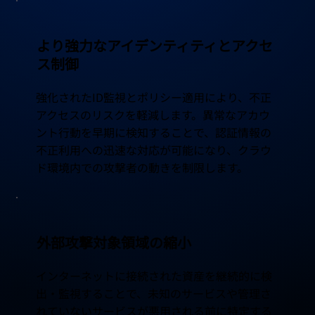
より強力なアイデンティティとアクセ
ス制御
強化されたID監視とポリシー適用により、不正
アクセスのリスクを軽減します。異常なアカウ
ント行動を早期に検知することで、認証情報の
不正利用への迅速な対応が可能になり、クラウ
ド環境内での攻撃者の動きを制限します。
外部攻撃対象領域の縮小
インターネットに接続された資産を継続的に検
出・監視することで、未知のサービスや管理さ
れていないサービスが悪用される前に特定する