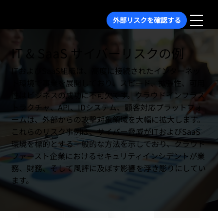
外部リスクを確認する
IT & SaaS サイバーリスクの例
ITおよびSaaS組織は、高度に接続されたインターネッ
ト環境で事業を展開しており、スピード、拡張性、可用
性はビジネスの成功に不可欠です。クラウドインフラス
トラクチャ、API、IDシステム、顧客対応プラットフォ
ームは、外部からの攻撃対象領域を大幅に拡大します。
これらのリスク事例は、サイバー脅威がITおよびSaaS
環境を標的とする一般的な方法を示しており、クラウド
ファースト企業におけるセキュリティインシデントが業
務、財務、そして風評に及ぼす影響を浮き彫りにしてい
ます。