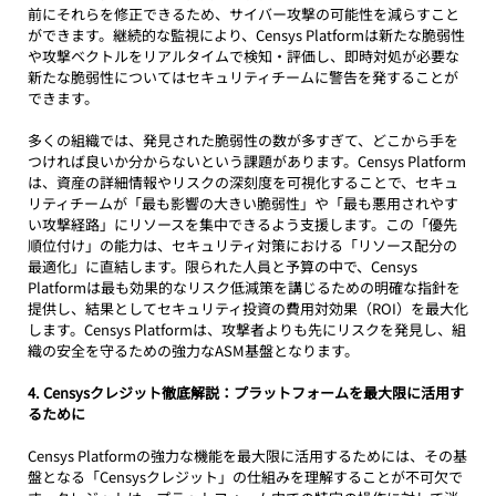
前にそれらを修正できるため、サイバー攻撃の可能性を減らすこと
ができます。継続的な監視により、Censys Platformは新たな脆弱性
や攻撃ベクトルをリアルタイムで検知・評価し、即時対処が必要な
新たな脆弱性についてはセキュリティチームに警告を発することが
できます。
多くの組織では、発見された脆弱性の数が多すぎて、どこから手を
つければ良いか分からないという課題があります。Censys Platform
は、資産の詳細情報やリスクの深刻度を可視化することで、セキュ
リティチームが「最も影響の大きい脆弱性」や「最も悪用されやす
い攻撃経路」にリソースを集中できるよう支援します。この「優先
順位付け」の能力は、セキュリティ対策における「リソース配分の
最適化」に直結します。限られた人員と予算の中で、Censys 
Platformは最も効果的なリスク低減策を講じるための明確な指針を
提供し、結果としてセキュリティ投資の費用対効果（ROI）を最大化
します。Censys Platformは、攻撃者よりも先にリスクを発見し、組
織の安全を守るための強力なASM基盤となります。
4. Censysクレジット徹底解説：プラットフォームを最大限に活用す
るために
Censys Platformの強力な機能を最大限に活用するためには、その基
盤となる「Censysクレジット」の仕組みを理解することが不可欠で