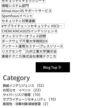
セキュリティチェックシート
情報システム部門
AlmaLinux OS サポートサービス
Spamhaus
イベント
セキュリティ対策連載
#サプライチェーンセキュリティ #SCS評価制度
CVE
NCA
NCA2025
インテリジェンス
オフィスツアー
オフィス訪問
ダークウェブ
千葉大学病院
DX
アンケート運用
セミナー
プレスリリース
リスクセンサ＾
九州工業大学
展示会
東陽テクニカ
株式会社東陽テクニカ
Blog Top
Category
脅威インテリジェンス
（52）
52件の記事
お知らせ・イベント
（23）
23件の記事
サイバーリスク管理
（10）
10件の記事
サプライチェーンセキュリティ
（10）
10件の記事
脆弱性・攻撃対象領域管理
（2）
2件の記事