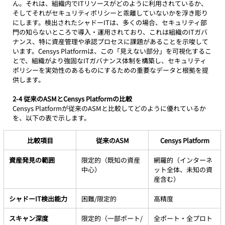
ん。それは、組織内でITリソースがどのように利用されているか、
そしてそれがセキュリティポリシーと乖離していないかを浮き彫り
にします。検出されたシャドーITは、多くの場合、セキュリティ部
門の知らないところで導入・運用されており、これは組織のITガバ
ナンス、特に資産管理や承認プロセスに課題があることを示唆して
います。Censys Platformは、この「見えない部分」を可視化するこ
とで、組織がより強固なITガバナンス体制を構築し、セキュリティ
ポリシーを実効性のあるものにするための重要なデータと根拠を提
供します。
2-4 従来のASMとCensys Platformの比較
Censys Platformが従来のASMと比較してどのように優れているか
を、以下の表で示します。
比較項目
従来のASM
Censys Platform
資産発見の範囲
限定的（既知の資産
網羅的（インターネ
中心）
ット全体、未知の資
産含む）
シャドーIT検出能力
困難/限定的
高精度
スキャン深度
限定的（一部ポート/
全ポート・全プロト