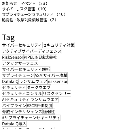
お知らせ・イベント
（23）
23件の記事
サイバーリスク管理
（10）
10件の記事
サプライチェーンセキュリティ
（10）
10件の記事
脆弱性・攻撃対象領域管理
（2）
2件の記事
Tag
サイバーセキュリティ
セキュリティ対策
アクティブサイバーディフェンス
RiskSensor
PIPELINE株式会社
アタックサーフェス
サイバーセキュリティ解析
サプライチェーン
ASM
サイバー攻撃
DatalaiQ
ランサムウェア
risksensor
セキュリティ
ダークウエブ
セキュリティコンサル
リスクセンサー
AIセキュリティ
ランサムウエア
パイプライン
#SCS評価制度
脅威インテリジェンス
脆弱性
#サプライチェーンセキュリティ
DatalaiQ導入