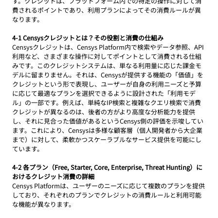
す。クレジットは、プラットフォーム内での特定の操作に対して消
費されるポイントであり、利用プランによってその消費ルールが異
なります。
4-1 Censysクレジットとは？その役割と消費の仕組み
Censysクレジットは、Censys Platform内で検索やデータ参照、API
利用など、さまざまな操作に対してポイントとして消費される仕組
みです。このクレジットシステムは、単なる利用量に応じた課金モ
デルに留まりません。それは、Censysが提供する機能の「価値」を
クレジットという形で表現し、ユーザーが自身の利用ニーズと予算
に応じて最適なプランを選択できるように設計された「利用モデ
ル」の一部です。例えば、単純なIP検索と複雑なクエリ検索で消費
クレジットが異なるのは、後者の方がより高度な分析能力を提供
し、それに見合った価値があるというCensys側の評価を示唆してい
ます。これにより、Censysは多様な顧客層（個人開発者から大企業
まで）に対して、柔軟かつスケーラブルなサービス提供を可能にし
ています。
4-2 各プラン（Free, Starter, Core, Enterprise, Threat Hunting）に
おけるクレジット消費の詳細
Censys Platformは、ユーザーのニーズに応じて複数のプランを提供
しており、それぞれのプランでクレジットの消費ルールと利用可能
な機能が異なります。