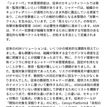
「シャドーIT」や未管理資産は、従来のセキュリティツールでは発
見・監視が難しいという問題があります。シャドーITは、組織のセ
キュリティポリシーが適用されないまま外部に露出している資産で
あり、これが攻撃者にとっての格好の標的となる未管理の「攻撃ベ
クトル」を生み出しています。この「見えないリスク」の存在が、
攻撃対象領域管理（ASM）の必要性を飛躍的に高めています。ASM
は、サイバー犯罪者が組織を攻撃するために使用する可能性のある
潜在的な攻撃ベクトルを特定し、対処する手法として定義されま
す。
従来のASMソリューションは、いくつかの根本的な課題を抱えてい
ました。最も顕著なのは、組織が保有する全てのデジタル資産を正
確に把握することが困難であった点です。特に、クラウド環境や共
有インフラに存在するシャドーITや未管理資産は、固定IPを持たな
いことが多く、発見・監視が難しいという課題がありました。ま
た、監視対象が限定的であったため、リスクの早期発見や優先度付
けが十分にできず、脆弱性への対応が後手に回るケースも少なくあ
りませんでした。従来の脆弱性スキャナーが通常、提供された既知
のドメインリストに基づいて動作するのに対し、ASMは未知の資産
や管理されていない資産を識別して評価するためにリストを構築す
るという点で、根本的な違いがあります。この違いは、セキュリテ
ィ対策の「出発点」が異なることを意味します。従来のツールが
「既知の対象を深掘りする」のに対し、Censys Platformは「未知の