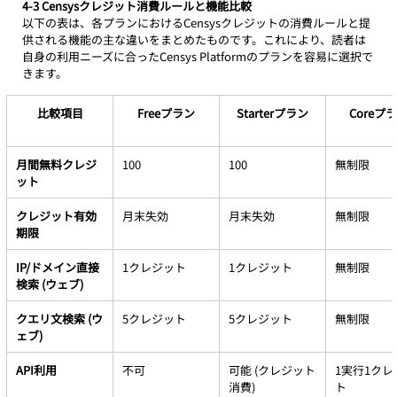
4-3 Censysクレジット消費ルールと機能比較
以下の表は、各プランにおけるCensysクレジットの消費ルールと提
供される機能の主な違いをまとめたものです。これにより、読者は
自身の利用ニーズに合ったCensys Platformのプランを容易に選択で
きます。
比較項目
Freeプラン
Starterプラン
Coreプ
月間無料クレジ
100
100
無制限
ット
クレジット有効
月末失効
月末失効
無制限
期限
IP/ドメイン直接
1クレジット
1クレジット
無制限
検索 (ウェブ)
クエリ文検索 (ウ
5クレジット
5クレジット
無制限
ェブ)
API利用
不可
可能 (クレジット
1実行1クレ
消費)
ト