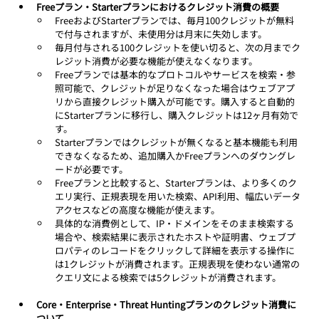
Freeプラン・Starterプランにおけるクレジット消費の概要
FreeおよびStarterプランでは、毎月100クレジットが無料
で付与されますが、未使用分は月末に失効します。
毎月付与される100クレジットを使い切ると、次の月までク
レジット消費が必要な機能が使えなくなります。
Freeプランでは基本的なプロトコルやサービスを検索・参
照可能で、クレジットが足りなくなった場合はウェブアプ
リから直接クレジット購入が可能です。購入すると自動的
にStarterプランに移行し、購入クレジットは12ヶ月有効で
す。
Starterプランではクレジットが無くなると基本機能も利用
できなくなるため、追加購入かFreeプランへのダウングレ
ードが必要です。
Freeプランと比較すると、Starterプランは、より多くのク
エリ実行、正規表現を用いた検索、API利用、幅広いデータ
アクセスなどの高度な機能が使えます。
具体的な消費例として、IP・ドメインをそのまま検索する
場合や、検索結果に表示されたホストや証明書、ウェブプ
ロパティのレコードをクリックして詳細を表示する操作に
は1クレジットが消費されます。正規表現を使わない通常の
クエリ文による検索では5クレジットが消費されます。
Core・Enterprise・Threat Huntingプランのクレジット消費に
ついて