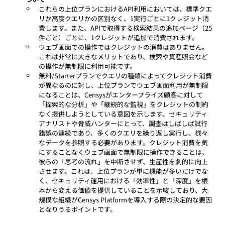
これらの上位プランにおけるAPI利用においては、標準クエ
リか高度クエリかの区別なく、1実行ごとに1クレジット消
費します。また、APIで取得する検索結果の追加ページ（25
件ごと）ごとに、1クレジットが追加で消費されます。
ウェブ画面での操作ではクレジットの消費はありません。
これは非常に大きなメリットであり、検索や資産照会など
の操作が無制限に利用可能です。
無料/Starterプランでクエリの種類によってクレジット消費
が異なるのに対し、上位プランでウェブ画面利用が無制限
になることは、Censysがエンタープライズ顧客に対して
「探索的な分析」や「継続的な監視」をクレジットの制約
なく提供しようとしている意図を示します。セキュリティ
アナリストや脅威ハンターにとって、調査はしばしば試行
錯誤の連続であり、多くのクエリを繰り返し実行し、様々
なデータを参照する必要があります。クレジット消費を気
にすることなくウェブ画面で無制限に操作できることは、
彼らの「思考の流れ」を中断させず、生産性を劇的に向上
させます。これは、上位プランが単に機能が多いだけでな
く、セキュリティ運用における「効率性」と「深度」を根
本から変える価値を提供していることを示唆しており、大
規模な組織がCensys Platformを導入する際の決定的な要因
となりうるポイントです。