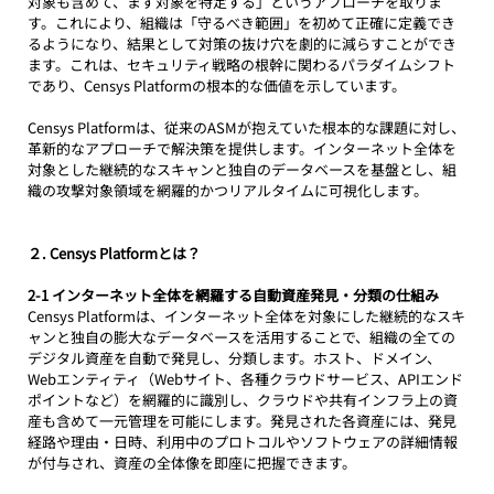
対象も含めて、まず対象を特定する」というアプローチを取りま
す。これにより、組織は「守るべき範囲」を初めて正確に定義でき
るようになり、結果として対策の抜け穴を劇的に減らすことができ
ます。これは、セキュリティ戦略の根幹に関わるパラダイムシフト
であり、Censys Platformの根本的な価値を示しています。
Censys Platformは、従来のASMが抱えていた根本的な課題に対し、
革新的なアプローチで解決策を提供します。インターネット全体を
対象とした継続的なスキャンと独自のデータベースを基盤とし、組
織の攻撃対象領域を網羅的かつリアルタイムに可視化します。
２. Censys Platformとは？
2-1 インターネット全体を網羅する自動資産発見・分類の仕組み
Censys Platformは、インターネット全体を対象にした継続的なスキ
ャンと独自の膨大なデータベースを活用することで、組織の全ての
デジタル資産を自動で発見し、分類します。ホスト、ドメイン、
Webエンティティ（Webサイト、各種クラウドサービス、APIエンド
ポイントなど）を網羅的に識別し、クラウドや共有インフラ上の資
産も含めて一元管理を可能にします。発見された各資産には、発見
経路や理由・日時、利用中のプロトコルやソフトウェアの詳細情報
が付与され、資産の全体像を即座に把握できます。