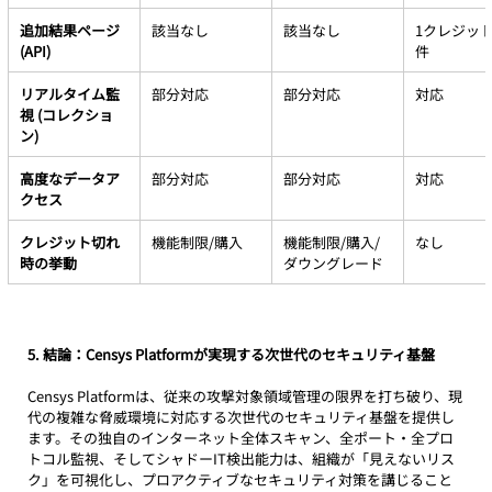
追加結果ページ 
該当なし
該当なし
1クレジット
(API)
件
リアルタイム監
部分対応
部分対応
対応
視 (コレクショ
ン)
高度なデータア
部分対応
部分対応
対応
クセス
クレジット切れ
機能制限/購入
機能制限/購入/
なし
時の挙動
ダウングレード
5. 結論：Censys Platformが実現する次世代のセキュリティ基盤
Censys Platformは、従来の攻撃対象領域管理の限界を打ち破り、現
代の複雑な脅威環境に対応する次世代のセキュリティ基盤を提供し
ます。その独自のインターネット全体スキャン、全ポート・全プロ
トコル監視、そしてシャドーIT検出能力は、組織が「見えないリス
ク」を可視化し、プロアクティブなセキュリティ対策を講じること