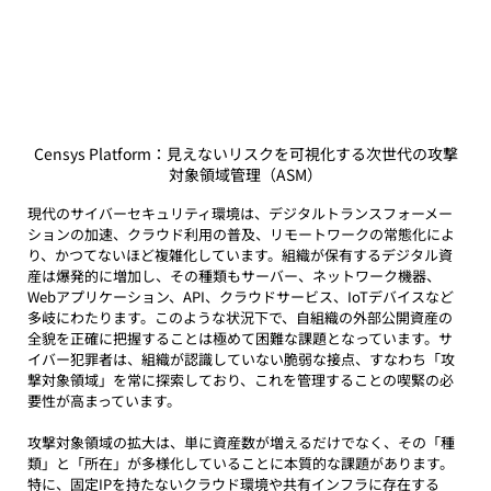
Censys Platform：見えないリスクを可視化する次世代の攻撃
対象領域管理（ASM）
現代のサイバーセキュリティ環境は、
デジタルトランスフォーメー
ション
の加速、クラウド利用の普及、リモートワークの常態化によ
り、かつてないほど複雑化しています。組織が保有するデジタル資
産は爆発的に増加し、その種類もサーバー、ネットワーク機器、
Webアプリケーション、API、クラウドサービス、IoTデバイスなど
多岐にわたります。このような状況下で、自組織の外部公開資産の
全貌を正確に把握することは極めて困難な課題となっています。サ
イバー犯罪者は、組織が認識していない脆弱な接点、すなわち「攻
撃対象領域」を常に探索しており、これを管理することの喫緊の必
要性が高まっています。
攻撃対象領域の拡大は、単に資産数が増えるだけでなく、その「種
類」と「所在」が多様化していることに本質的な課題があります。
特に、固定IPを持たないクラウド環境や共有インフラに存在する