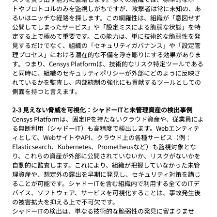
トやプロトコルのみを監視しがちですが、攻撃者は常に未知の、あ
るいはニッチな経路を探します。この網羅性は、組織が「意図せず
公開してしまったサービス」や「設定ミスによる脆弱な状態」を特
定する上で極めて重要です。この能力は、単に技術的な脆弱性を発
見するだけでなく、組織の「セキュリティガバナンス」や「設定管
理プロセス」における潜在的な不備を浮き彫りにする効果がありま
す。つまり、Censys Platformは、技術的なリスク特定ツールである
と同時に、組織のセキュリティポリシーが外部にどのように反映さ
れているかを監査し、内部統制の強化にも貢献するツールとしての
側面を持つと言えます。
2-3 見えない脅威を可視化：シャドーITと未管理資産の検出事例
Censys Platformは、固定IPを持たないクラウド資産や、従業員によ
る無断利用（シャドーIT）も高精度で検出します。Webエンティテ
ィとして、WebサイトやAPI、クラウド上の各種サービス（例：
Elasticsearch、Kubernetes、Prometheusなど）も監視対象とな
り、これらの資産が外部に公開されていないか、リスクがないかを
自動的に監査します。これにより、組織が把握していなかった未管
理資産や、想定外の露出を早期に発見し、セキュリティ対策を講じ
ることが可能です。シャドーITを含む組織内で利用する全てのITデ
バイス、ソフトウェア、サービスを可視化することは、事故発生後
の被害拡大を抑える上で不可欠です。
シャドーITの検出は、単なる技術的な脆弱性の発見に留まりませ