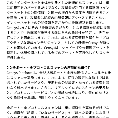
この「インターネット全体を対象とした継続的なスキャン」は、単
に広範囲をカバーするだけでなく、攻撃者が利用する情報源（イン
ターネット上の公開情報）と同一の視点から資産を把握できること
を意味します。攻撃者は組織の内部情報にアクセスすることなく、
インターネット上の公開情報を足がかりに攻撃経路を探します。
Censysはまさにその「攻撃者の足がかり」となる情報を組織に提供
することで、攻撃者が発見する前に自らの脆弱性を特定し、先手を
打つことを可能にします。これは、単なる資産管理を超えた「プロ
アクティブな脅威インテリジェンス」としての価値をCensysが持つ
ことを示唆しています。Censysは、シャドーITや未管理アセットを
特定し、外部公開されている全てのアセットを可視化してリスクを
評価します。
2-2 全ポート・全プロトコルスキャンの圧倒的な優位性
Censys Platformは、全65,535ポートと多様な通信プロトコルを対象
にスキャンを実施します。これにより、従来の限定的な監視では見
逃されていたサービスや、予期せぬ公開設定となっている資産も漏
れなく検出できます。さらに、リアルタイムでのスキャン結果反映
と、プロトコル・サービスごとの詳細な分析により、潜在的なリス
クや脆弱性を早期に把握しやすくなっています。
全ポート・全プロトコルスキャンは、単に網羅性を高めるだけでな
く、組織が「認識していないサービス」や「誤った設定」によるリ
スクを炙り出す能力に直結します。多くの組織では、標準的なポー