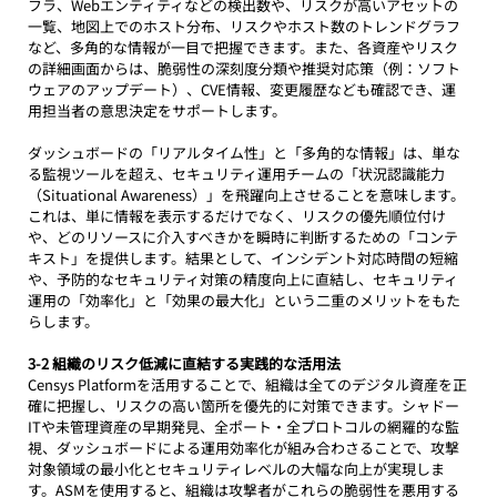
フラ、Webエンティティなどの検出数や、リスクが高いアセットの
一覧、地図上でのホスト分布、リスクやホスト数のトレンドグラフ
など、多角的な情報が一目で把握できます。また、各資産やリスク
の詳細画面からは、脆弱性の深刻度分類や推奨対応策（例：ソフト
ウェアのアップデート）、CVE情報、変更履歴なども確認でき、運
用担当者の意思決定をサポートします。
ダッシュボードの「リアルタイム性」と「多角的な情報」は、単な
る監視ツールを超え、セキュリティ運用チームの「状況認識能力
（Situational Awareness）」を飛躍向上させることを意味します。
これは、単に情報を表示するだけでなく、リスクの優先順位付け
や、どのリソースに介入すべきかを瞬時に判断するための「コンテ
キスト」を提供します。結果として、インシデント対応時間の短縮
や、予防的なセキュリティ対策の精度向上に直結し、セキュリティ
運用の「効率化」と「効果の最大化」という二重のメリットをもた
らします。
3-2 組織のリスク低減に直結する実践的な活用法
Censys Platformを活用することで、組織は全てのデジタル資産を正
確に把握し、リスクの高い箇所を優先的に対策できます。シャドー
ITや未管理資産の早期発見、全ポート・全プロトコルの網羅的な監
視、ダッシュボードによる運用効率化が組み合わさることで、攻撃
対象領域の最小化とセキュリティレベルの大幅な向上が実現しま
す。ASMを使用すると、組織は攻撃者がこれらの脆弱性を悪用する