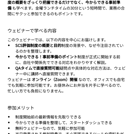
度の概要をざっくり把握できるだけでなく、今からできる事前準
備
 も学べます。金曜ランチタイムの30分という短時間で、業務の合
間にサクッと参加できるのもポイントです。
ウェビナーで学べる内容
このウェビナーでは、以下の内容を中心にお届けします。
SCS評価制度の概要と目的
制度の背景や、なぜ今注目されてい
るのかを整理します。
今からできる！事前準備のポイント
制度が正式に開始する前
に、自社や関係先でできる対応をわかりやすく解説。
QAタイムで直接質問可能
疑問点や具体的な対応方法は、ウェビ
ナー中に講師へ直接質問できます。
ウェビナーは 
オンライン（Zoom）開催
 なので、オフィスでも自宅
でも気軽に参加可能です。お昼休みにお弁当を片手に学べるので、
忙しい方でも負担になりません。
参加メリット
制度開始前の最新情報を先取りできる
今からできる準備を整理して、スタートダッシュできる
無料ウェビナーなので、気軽に参加可能
当日発表される参加特典で、すぐ実践できるツールや資料をゲ