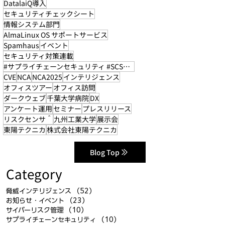
DatalaiQ導入
セキュリティチェックシート
情報システム部門
AlmaLinux OS サポートサービス
Spamhaus
イベント
セキュリティ対策連載
#サプライチェーンセキュリティ #SCS評価制度
CVE
NCA
NCA2025
インテリジェンス
オフィスツアー
オフィス訪問
ダークウェブ
千葉大学病院
DX
アンケート運用
セミナー
プレスリリース
リスクセンサ＾
九州工業大学
展示会
東陽テクニカ
株式会社東陽テクニカ
Blog Top
Category
脅威インテリジェンス
（52）
52件の記事
お知らせ・イベント
（23）
23件の記事
サイバーリスク管理
（10）
10件の記事
サプライチェーンセキュリティ
（10）
10件の記事