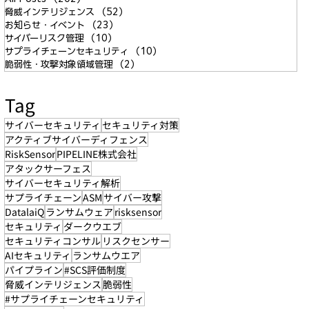
脅威インテリジェンス
（52）
52件の記事
お知らせ・イベント
（23）
23件の記事
サイバーリスク管理
（10）
10件の記事
サプライチェーンセキュリティ
（10）
10件の記事
脆弱性・攻撃対象領域管理
（2）
2件の記事
Tag
サイバーセキュリティ
セキュリティ対策
アクティブサイバーディフェンス
RiskSensor
PIPELINE株式会社
アタックサーフェス
サイバーセキュリティ解析
サプライチェーン
ASM
サイバー攻撃
DatalaiQ
ランサムウェア
risksensor
セキュリティ
ダークウエブ
セキュリティコンサル
リスクセンサー
AIセキュリティ
ランサムウエア
パイプライン
#SCS評価制度
脅威インテリジェンス
脆弱性
#サプライチェーンセキュリティ