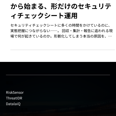
が返ってこない」――現場の疲弊
から始まる、形だけのセキュリテ
ィチェックシート運用
セキュリティチェックシートに多くの時間をかけているのに、
実態把握につながらない――。 回収・集計・報告に追われる現
場で何が起きているのか。形骸化してしまう本当の原因を、運
用ではなく「仕組み」の視点から整理します。
製品
RiskSensor
ThreatIDR
DatalaiQ