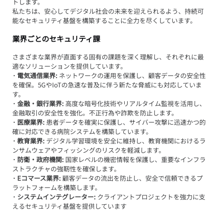
トします。
私たちは、安心してデジタル社会の未来を迎えられるよう、持続可
能なセキュリティ基盤を構築することに全力を尽くしています。
業界ごとのセキュリティ課
さまざまな業界が直面する固有の課題を深く理解し、それぞれに最
適なソリューションを提供しています。
· 電気通信業界: 
ネットワークの運用を保護し、顧客データの安全性
を確保。5GやIoTの急速な普及に伴う新たな脅威にも対応していま
す。
· 金融・銀行業界:
 高度な暗号化技術やリアルタイム監視を活用し、
金融取引の安全性を強化。不正行為や詐欺を防止します。
· 医療業界:
 患者データを確実に保護し、サイバー攻撃に迅速かつ的
確に対応できる病院システムを構築しています。
· 教育業界:
 デジタル学習環境を安全に維持し、教育機関におけるラ
ンサムウェアやフィッシングのリスクを軽減します。
· 防衛・政府機関:
 国家レベルの機密情報を保護し、重要なインフラ
ストラクチャの強靭性を確保します。
· Eコマース業界: 
顧客データの流出を防止し、安全で信頼できるプ
ラットフォームを構築します。
· システムインテグレーター:
 クライアントプロジェクトを強力に支
えるセキュリティ基盤を提供しています