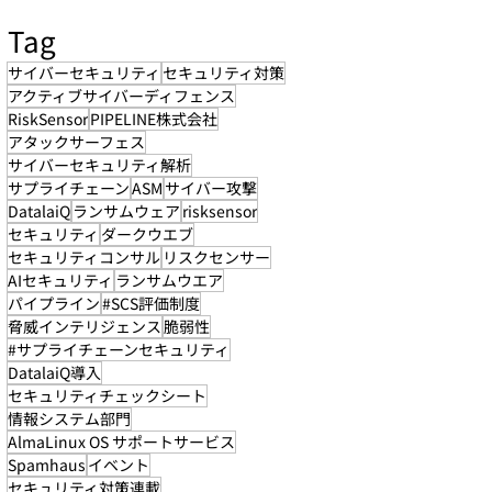
Tag
サイバーセキュリティ
セキュリティ対策
アクティブサイバーディフェンス
RiskSensor
PIPELINE株式会社
アタックサーフェス
サイバーセキュリティ解析
サプライチェーン
ASM
サイバー攻撃
DatalaiQ
ランサムウェア
risksensor
セキュリティ
ダークウエブ
セキュリティコンサル
リスクセンサー
AIセキュリティ
ランサムウエア
パイプライン
#SCS評価制度
脅威インテリジェンス
脆弱性
#サプライチェーンセキュリティ
DatalaiQ導入
セキュリティチェックシート
情報システム部門
AlmaLinux OS サポートサービス
Spamhaus
イベント
セキュリティ対策連載