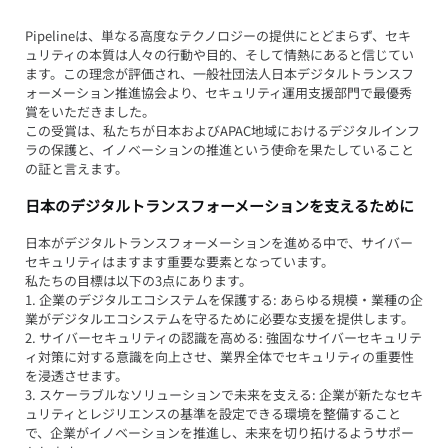
Pipelineは、単なる高度なテクノロジーの提供にとどまらず、セキ
ュリティの本質は人々の行動や目的、そして情熱にあると信じてい
ます。この理念が評価され、一般社団法人日本デジタルトランスフ
ォーメーション推進協会より、セキュリティ運用支援部門で最優秀
賞をいただきました。
この受賞は、私たちが日本およびAPAC地域におけるデジタルインフ
ラの保護と、イノベーションの推進という使命を果たしていること
の証と言えます。
日本のデジタルトランスフォーメーションを支えるために
日本がデジタルトランスフォーメーションを進める中で、サイバー
セキュリティはますます重要な要素となっています。
私たちの目標は以下の3点にあります。
1. 企業のデジタルエコシステムを保護する: あらゆる規模・業種の企
業がデジタルエコシステムを守るために必要な支援を提供します。
2. サイバーセキュリティの認識を高める: 強固なサイバーセキュリテ
ィ対策に対する意識を向上させ、業界全体でセキュリティの重要性
を浸透させます。
3. スケーラブルなソリューションで未来を支える: 企業が新たなセキ
ュリティとレジリエンスの基準を設定できる環境を整備すること
で、企業がイノベーションを推進し、未来を切り拓けるようサポー