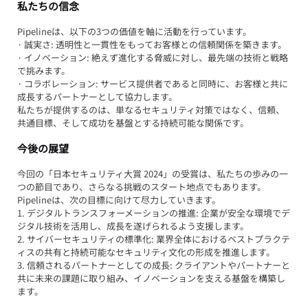
私たちの信念
Pipelineは、以下の3つの価値を軸に活動を行っています。
· 誠実さ: 透明性と一貫性をもってお客様との信頼関係を築きます。
· イノベーション: 絶えず進化する脅威に対し、最先端の技術と戦略
で挑みます。
· コラボレーション: サービス提供者であると同時に、お客様と共に
成長するパートナーとして協力します。
私たちが提供するのは、単なるセキュリティ対策ではなく、信頼、
共通目標、そして成功を基盤とする持続可能な関係です。
今後の展望
今回の「日本セキュリティ大賞 2024」の受賞は、私たちの歩みの一
つの節目であり、さらなる挑戦のスタート地点でもあります。
Pipelineは、次の目標に向けて尽力していきます。
1. デジタルトランスフォーメーションの推進: 企業が安全な環境でデ
ジタル技術を活用し、成長を遂げられるよう支援します。
2. サイバーセキュリティの標準化: 業界全体におけるベストプラクテ
ィスの共有と持続可能なセキュリティ文化の形成を推進します。
3. 信頼されるパートナーとしての成長: クライアントやパートナーと
共に未来の課題に取り組み、イノベーションを支える基盤を構築し
ます。