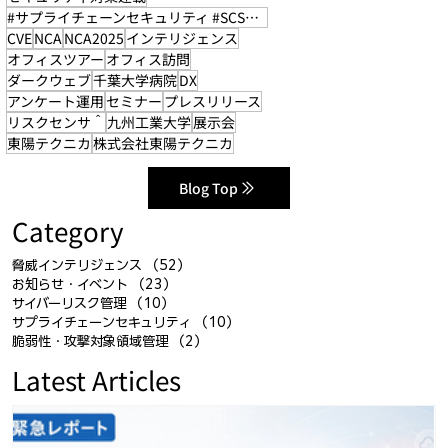
#サプライチェーンセキュリティ #SCS評価制度
CVE
NCA
NCA2025
インテリジェンス
オフィスツアー
オフィス訪問
ダークウェブ
千葉大学病院
DX
アンケート運用
セミナー
プレスリリース
リスクセンサ＾
九州工業大学
展示会
東陽テクニカ
株式会社東陽テクニカ
Blog Top
Category
脅威インテリジェンス
（52）
52件の記事
お知らせ・イベント
（23）
23件の記事
サイバーリスク管理
（10）
10件の記事
サプライチェーンセキュリティ
（10）
10件の記事
脆弱性・攻撃対象領域管理
（2）
2件の記事
Latest Articles