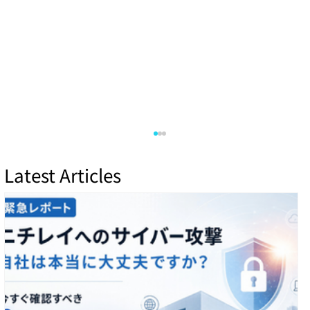
Latest Articles
SGNOG７（７月１２日）