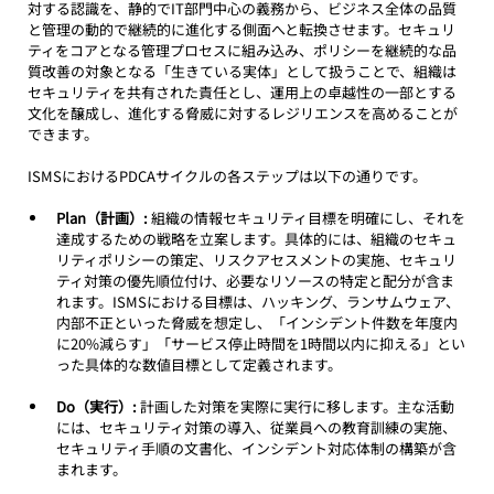
対する認識を、静的でIT部門中心の義務から、ビジネス全体の品質
と管理の動的で継続的に進化する側面へと転換させます。セキュリ
ティをコアとなる管理プロセスに組み込み、ポリシーを継続的な品
質改善の対象となる「生きている実体」として扱うことで、組織は
セキュリティを共有された責任とし、運用上の卓越性の一部とする
文化を醸成し、進化する脅威に対するレジリエンスを高めることが
できます。
ISMSにおけるPDCAサイクルの各ステップは以下の通りです。
Plan（計画）:
 組織の情報セキュリティ目標を明確にし、それを
達成するための戦略を立案します。具体的には、組織のセキュ
リティポリシーの策定、リスクアセスメントの実施、セキュリ
ティ対策の優先順位付け、必要なリソースの特定と配分が含ま
れます。ISMSにおける目標は、ハッキング、ランサムウェア、
内部不正といった脅威を想定し、「インシデント件数を年度内
に20%減らす」「サービス停止時間を1時間以内に抑える」とい
った具体的な数値目標として定義されます。
Do（実行）:
 計画した対策を実際に実行に移します。主な活動
には、セキュリティ対策の導入、従業員への教育訓練の実施、
セキュリティ手順の文書化、インシデント対応体制の構築が含
まれます。