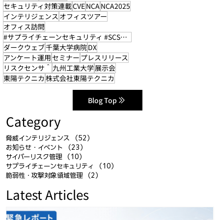
セキュリティ対策連載
CVE
NCA
NCA2025
インテリジェンス
オフィスツアー
オフィス訪問
#サプライチェーンセキュリティ #SCS評価制度
ダークウェブ
千葉大学病院
DX
アンケート運用
セミナー
プレスリリース
リスクセンサ＾
九州工業大学
展示会
東陽テクニカ
株式会社東陽テクニカ
Blog Top
Category
脅威インテリジェンス
（52）
52件の記事
お知らせ・イベント
（23）
23件の記事
サイバーリスク管理
（10）
10件の記事
サプライチェーンセキュリティ
（10）
10件の記事
脆弱性・攻撃対象領域管理
（2）
2件の記事
Latest Articles