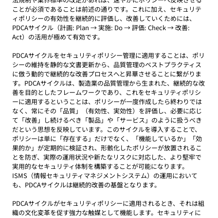
ことが必須であることは前述の通りです。これに加え、セキュリテ
ィポリシーの有効性を継続的に評価し、改善していくためには、
PDCAサイクル（計画: Plan → 実施: Do → 評価: Check → 改善: 
Act）の活用が極めて有効です。
PDCAサイクルをセキュリティポリシー管理に適用することは、ポリ
シーの維持を静的な文書更新から、品質管理のベストプラクティス
に倣う動的で継続的な改善プロセスへと昇華させることに繋がりま
す。PDCAサイクルは、製造業の品質管理から生まれた、継続的な改
善を目的としたフレームワークであり、これをセキュリティポリシ
ーに適用するということは、ポリシーが一度作成したら終わりでは
なく、常にその「品質」（有効性、実効性）を評価し、必要に応じ
て「改善」し続けるべき「製品」や「サービス」のように扱うべき
だという思想を反映しています。このサイクルを導入することで、
ポリシーは単に「存在する」だけでなく、「機能しているか」「効
果的か」が定期的に検証され、形骸化したポリシーが放置されるこ
とを防ぎ、実際の運用状況や新たなリスクに対応した、より堅牢で
実用的なセキュリティ体制を構築することが可能になります。
ISMS（情報セキュリティマネジメントシステム）の運用において
も、PDCAサイクルは継続的改善の基盤となります。
PDCAサイクルがセキュリティポリシーに適用されるとき、それは組
織の文化変革を促す強力な触媒として機能します。セキュリティに