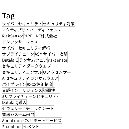
Tag
サイバーセキュリティ
セキュリティ対策
アクティブサイバーディフェンス
RiskSensor
PIPELINE株式会社
アタックサーフェス
サイバーセキュリティ解析
サプライチェーン
ASM
サイバー攻撃
DatalaiQ
ランサムウェア
risksensor
セキュリティ
ダークウエブ
セキュリティコンサル
リスクセンサー
AIセキュリティ
ランサムウエア
パイプライン
#SCS評価制度
脅威インテリジェンス
脆弱性
#サプライチェーンセキュリティ
DatalaiQ導入
セキュリティチェックシート
情報システム部門
AlmaLinux OS サポートサービス
Spamhaus
イベント