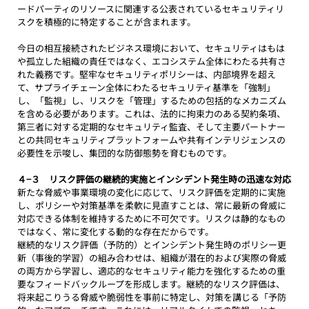
ードパーティのリソースに関連する公表されているセキュリティリ
スクを積極的に特定することが含まれます。
今日の相互接続されたビジネス環境において、セキュリティはもは
や孤立した組織の責任ではなく、エコシステム全体にわたる共有さ
れた義務です。堅牢なセキュリティポリシーは、内部境界を超え
て、サプライチェーン全体にわたるセキュリティ基準を「強制」
し、「監視」し、リスクを「管理」するための包括的なメカニズム
を含める必要があります。これは、法的に拘束力のある契約条項、
第三者に対する定期的なセキュリティ監査、そして主要パートナー
との共同セキュリティプラットフォームや共有インテリジェンスの
必要性を示唆し、集団的な防御態勢を育むものです。
４−３　リスク評価の継続的実施とインシデント発生時の迅速な対応
新たな脅威や事業環境の変化に応じて、リスク評価を定期的に実施
し、ポリシーや対策基準を柔軟に見直すことは、常に最新の脅威に
対応できる体制を維持するために不可欠です。リスクは静的なもの
ではなく、常に変化する動的な存在だからです。
継続的なリスク評価（予防的）とインシデント発生時のポリシー更
新（事後的学習）の組み合わせは、組織が潜在的および実際の脅威
の両方から学習し、適応的なセキュリティ能力を強化するための重
要なフィードバックループを形成します。継続的なリスク評価は、
将来起こりうる脅威や脆弱性を事前に特定し、対策を講じる「予防