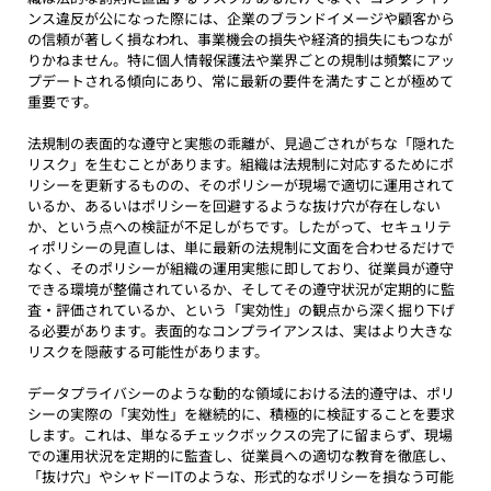
ンス違反が公になった際には、企業のブランドイメージや顧客から
の信頼が著しく損なわれ、事業機会の損失や経済的損失にもつなが
りかねません。特に個人情報保護法や業界ごとの規制は頻繁にアッ
プデートされる傾向にあり、常に最新の要件を満たすことが極めて
重要です。
法規制の表面的な遵守と実態の乖離が、見過ごされがちな「隠れた
リスク」を生むことがあります。組織は法規制に対応するためにポ
リシーを更新するものの、そのポリシーが現場で適切に運用されて
いるか、あるいはポリシーを回避するような抜け穴が存在しない
か、という点への検証が不足しがちです。したがって、セキュリテ
ィポリシーの見直しは、単に最新の法規制に文面を合わせるだけで
なく、そのポリシーが組織の運用実態に即しており、従業員が遵守
できる環境が整備されているか、そしてその遵守状況が定期的に監
査・評価されているか、という「実効性」の観点から深く掘り下げ
る必要があります。表面的なコンプライアンスは、実はより大きな
リスクを隠蔽する可能性があります。
データプライバシーのような動的な領域における法的遵守は、ポリ
シーの実際の「実効性」を継続的に、積極的に検証することを要求
します。これは、単なるチェックボックスの完了に留まらず、現場
での運用状況を定期的に監査し、従業員への適切な教育を徹底し、
「抜け穴」やシャドーITのような、形式的なポリシーを損なう可能