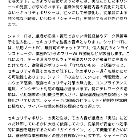
を与えます。このような変化があった際には、実態に即したポリシ
ーへの見直しが求められます。組織体制や業務内容の変化に対応し
ないセキュリティポリシーは、往々にして形骸化し、従業員による
非公式な回避策、いわゆる「シャドーIT」を誘発する可能性があり
ます。
シャドーITは、組織が把握・管理できない情報経路やデータ保管場
所を生み出し、セキュリティ監視の盲点となります。シャドーITに
は、私用ノートPC、無許可のチャットアプリ、個人契約のオンライ
ンストレージ、業務PCからのフリーWi-Fi接続などが該当します。こ
れにより、データ漏洩やマルウェア感染のリスクが飛躍的に高まる
だけでなく、従業員がポリシーを「守れないもの」と認識すると、
セキュリティ意識そのものが低下し、他のポリシー遵守も疎かにな
る可能性もあります。シャドーITの主なリスクには、情報漏洩、マ
ルウェア感染、既存セキュリティ対策の無力化、コンプライアンス
違反、インシデント対応の遅延が含まれます。特にテレワークの増
加は、私用端末の利用機会を拡大させ、情報漏洩経路を複雑化・多
様化させています。シャドーITは組織のセキュリティ統制を根本的
に損ない、サイバー攻撃の格好の標的となり得ます。
セキュリティポリシーの実効性は、その内容が組織の「実態」にど
れだけ即しているかに大きく依存しており、従業員が安全かつ効率
的に業務を遂行するための「ガイドライン」として機能するために
は、継続的な業務環境との整合性確保が不可欠です。シャドーITの