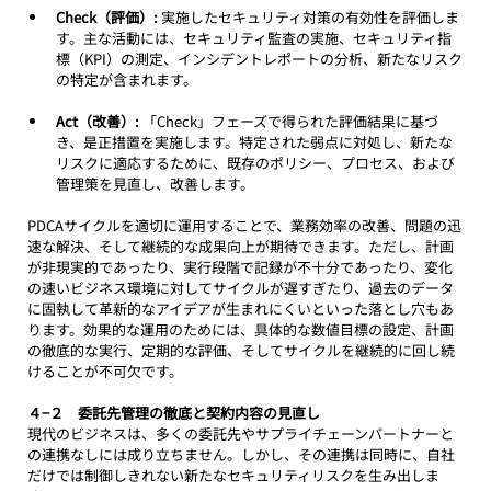
Check（評価）:
 実施したセキュリティ対策の有効性を評価しま
す。主な活動には、セキュリティ監査の実施、セキュリティ指
標（KPI）の測定、インシデントレポートの分析、新たなリスク
の特定が含まれます。
Act（改善）:
 「Check」フェーズで得られた評価結果に基づ
き、是正措置を実施します。特定された弱点に対処し、新たな
リスクに適応するために、既存のポリシー、プロセス、および
管理策を見直し、改善します。
PDCAサイクルを適切に運用することで、業務効率の改善、問題の迅
速な解決、そして継続的な成果向上が期待できます。ただし、計画
が非現実的であったり、実行段階で記録が不十分であったり、変化
の速いビジネス環境に対してサイクルが遅すぎたり、過去のデータ
に固執して革新的なアイデアが生まれにくいといった落とし穴もあ
ります。効果的な運用のためには、具体的な数値目標の設定、計画
の徹底的な実行、定期的な評価、そしてサイクルを継続的に回し続
けることが不可欠です。
４−２　委託先管理の徹底と契約内容の見直し
現代のビジネスは、多くの委託先やサプライチェーンパートナーと
の連携なしには成り立ちません。しかし、その連携は同時に、自社
だけでは制御しきれない新たなセキュリティリスクを生み出しま