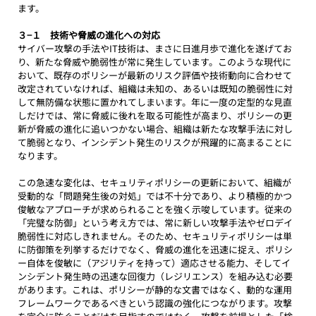
ます。
３−１　技術や脅威の進化への対応
サイバー攻撃の手法やIT技術は、まさに日進月歩で進化を遂げてお
り、新たな脅威や脆弱性が常に発生しています。このような現代に
おいて、既存のポリシーが最新のリスク評価や技術動向に合わせて
改定されていなければ、組織は未知の、あるいは既知の脆弱性に対
して無防備な状態に置かれてしまいます。年に一度の定型的な見直
しだけでは、常に脅威に後れを取る可能性が高まり、ポリシーの更
新が脅威の進化に追いつかない場合、組織は新たな攻撃手法に対し
て脆弱となり、インシデント発生のリスクが飛躍的に高まることに
なります。
この急速な変化は、セキュリティポリシーの更新において、組織が
受動的な「問題発生後の対処」では不十分であり、より積極的かつ
俊敏なアプローチが求められることを強く示唆しています。従来の
「完璧な防御」という考え方では、常に新しい攻撃手法やゼロデイ
脆弱性に対応しきれません。そのため、セキュリティポリシーは単
に防御策を列挙するだけでなく、脅威の進化を迅速に捉え、ポリシ
ー自体を俊敏に（アジリティを持って）適応させる能力、そしてイ
ンシデント発生時の迅速な回復力（レジリエンス）を組み込む必要
があります。これは、ポリシーが静的な文書ではなく、動的な運用
フレームワークであるべきという認識の強化につながります。攻撃