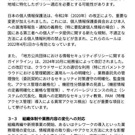
地域に特化したポリシー適応を必要とする可能性があります。
日本の個人情報保護法は、令和2年（2020年）の改正により、重要な
変更が加えられました。これには、個人情報保護委員会および本人
への漏洩等報告・通知の義務化（特に要配慮個人情報の場合）、外
国にある第三者への個人データ提供に関する新たな規制、不適正な
方法による個人情報利用の禁止などが含まれ、これらのルールは
2022年4月1日から有効となっています。
また、「地方公共団体における情報セキュリティポリシーに関する
ガイドライン」は、2024年10月に総務省によって改訂されました。
この改訂では、クラウドサービスの適切な利用（特にガバメントク
ラウドにおける管理範囲と運用ルールの明確化）、業務委託先の管
理強化（委託契約におけるセキュリティ対策遵守の明確化、監査強
化、アクセス管理の厳格化）、機密性分類基準の見直し（機密情報
の定義明確化と厳格な管理策）、サイバーレジリエンスの向上（シ
ステムの冗長化、職員への定期的なセキュリティ教育、PAM（特権
アクセス管理）導入による異常アクセス検出）などが重要な項目と
して挙げられています。
３−３　 組織体制や業務内容の変化への対応
組織再編や新規事業の開始、あるいはテレワークの導入といった業
務環境の変化は、情報資産の取り扱いやアクセス方法に大きな影響