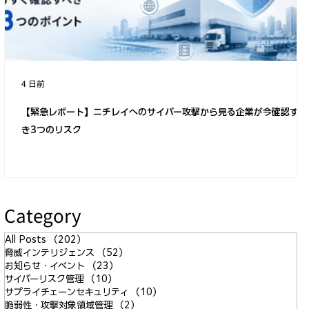
部脅威
4 日前
【緊急レポート】ニチレイへのサイバー攻撃から見る企業が今確認すべ
き3つのリスク
Category
All Posts
（202）
202件の記事
脅威インテリジェンス
（52）
52件の記事
お知らせ・イベント
（23）
23件の記事
サイバーリスク管理
（10）
10件の記事
サプライチェーンセキュリティ
（10）
10件の記事
脆弱性・攻撃対象領域管理
（2）
2件の記事