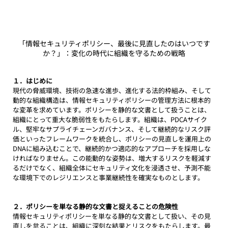
「情報セキュリティポリシー、最後に見直したのはいつです
か？」：変化の時代に組織を守るための戦略
１．はじめに
現代の脅威環境、技術の急速な進歩、進化する法的枠組み、そして
動的な組織構造は、情報セキュリティポリシーの管理方法に根本的
な変革を求めています。ポリシーを静的な文書として扱うことは、
組織にとって重大な脆弱性をもたらします。組織は、PDCAサイク
ル、堅牢なサプライチェーンガバナンス、そして継続的なリスク評
価といったフレームワークを統合し、ポリシーの見直しを運用上の
DNAに組み込むことで、継続的かつ適応的なアプローチを採用しな
ければなりません。この能動的な姿勢は、増大するリスクを軽減す
るだけでなく、組織全体にセキュリティ文化を浸透させ、予測不能
な環境下でのレジリエンスと事業継続性を確実なものとします。
２．ポリシーを単なる静的な文書と捉えることの危険性
情報セキュリティポリシーを単なる静的な文書として扱い、その見
直しを怠ることは、組織に深刻な結果とリスクをもたらします。最