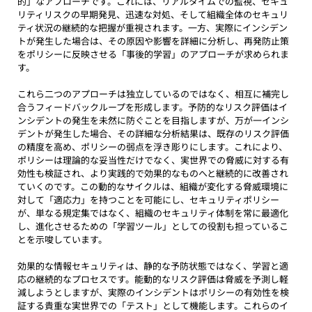
的」なアプローチです。これには、リアルタイムでの監視、セキュ
リティリスクの早期発見、迅速な対処、そして組織全体のセキュリ
ティ状況の継続的な把握が重視されます。一方、実際にインシデン
トが発生した場合は、その原因や影響を詳細に分析し、再発防止策
をポリシーに反映させる「事後的学習」のアプローチが求められま
す。
これら二つのアプローチは独立しているのではなく、相互に補完し
合うフィードバックループを形成します。予防的なリスク評価はイ
ンシデントの発生を未然に防ぐことを目指しますが、万が一インシ
デントが発生した場合、その詳細な分析結果は、既存のリスク評価
の精度を高め、ポリシーの弱点を浮き彫りにします。これにより、
ポリシーは理論的な妥当性だけでなく、実世界での脅威に対する有
効性も検証され、より実践的で効果的なものへと継続的に改善され
ていくのです。この動的なサイクルは、組織が変化する脅威環境に
対して「適応力」を持つことを可能にし、セキュリティポリシー
が、単なる規定集ではなく、組織のセキュリティ体制を常に最適化
し、進化させるための「学習ツール」としての役割も担っているこ
とを示唆しています。
効果的な情報セキュリティは、静的な予防状態ではなく、学習と適
応の継続的なプロセスです。能動的なリスク評価は脅威を予測し軽
減しようとしますが、実際のインシデントはポリシーの有効性を検
証する貴重な実世界での「テスト」として機能します。これらのイ