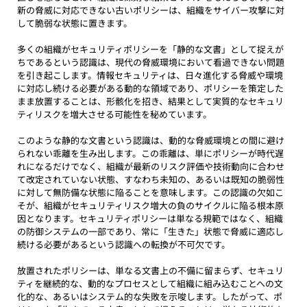
新の脅威に対応できない古いポリシーは、組織をサイバー攻撃に対
して脆弱な状態に置きます。
多くの組織がセキュリティポリシーを「静的な文書」として捉えが
ちであるという認識は、現代の脅威環境において看過できない問題
を引き起こします。情報セキュリティは、日々進化する脅威や環境
に対応し続ける必要がある動的な領域であり、ポリシーを策定した
まま放置することは、形骸化を招き、結果として実質的なセキュリ
ティリスクを増大させる可能性を秘めています。
このような静的な文書という認識は、動的な脅威環境との間に避け
られない乖離を生み出します。この乖離は、単にポリシーが時代遅
れになるだけでなく、組織が最新のリスク評価や技術動向に合わせ
て改定されていない状態、すなわち未知の、あるいは既知の脆弱性
に対して無防備な状態に陥ることを意味します。この認識の欠如こ
そが、組織がセキュリティリスク増大の負のサイクルに陥る根本原
因となります。セキュリティポリシーは単なる規範ではなく、組織
の防御システムの一部であり、常に「生きた」状態で脅威に適応し
続ける必要があるという認識への転換が不可欠です。
放置されたポリシーは、単なる文書上の不備に留まらず、セキュリ
ティを継続的な、動的なプロセスとして組織に組み込むことへの文
化的な、あるいはシステム的な失敗を示唆します。したがって、ポ