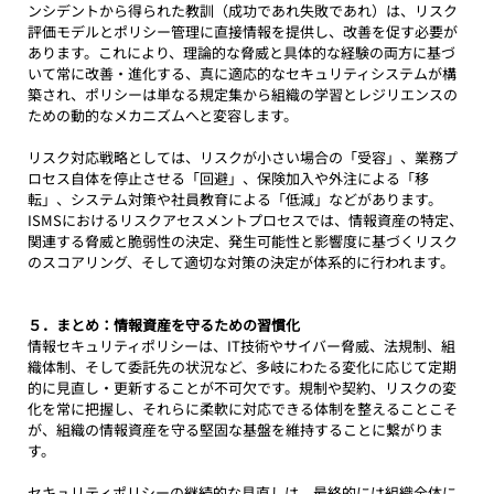
ンシデントから得られた教訓（成功であれ失敗であれ）は、リスク
評価モデルとポリシー管理に直接情報を提供し、改善を促す必要が
あります。これにより、理論的な脅威と具体的な経験の両方に基づ
いて常に改善・進化する、真に適応的なセキュリティシステムが構
築され、ポリシーは単なる規定集から組織の学習とレジリエンスの
ための動的なメカニズムへと変容します。
リスク対応戦略としては、リスクが小さい場合の「受容」、業務プ
ロセス自体を停止させる「回避」、保険加入や外注による「移
転」、システム対策や社員教育による「低減」などがあります。
ISMSにおけるリスクアセスメントプロセスでは、情報資産の特定、
関連する脅威と脆弱性の決定、発生可能性と影響度に基づくリスク
のスコアリング、そして適切な対策の決定が体系的に行われます。
５．まとめ：情報資産を守るための習慣化
情報セキュリティポリシーは、IT技術やサイバー脅威、法規制、組
織体制、そして委託先の状況など、多岐にわたる変化に応じて定期
的に見直し・更新することが不可欠です。規制や契約、リスクの変
化を常に把握し、それらに柔軟に対応できる体制を整えることこそ
が、組織の情報資産を守る堅固な基盤を維持することに繋がりま
す。
セキュリティポリシーの継続的な見直しは、最終的には組織全体に