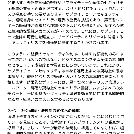
どまらず、委託先管理の徹底やサプライチェーン全体のセキュリテ
ィ基準の共有・監査を包含する、より広範なセキュリティガバナン
スの視点を持つ必要があります。サプライチェーンセキュリティ
は、組織自身のセキュリティ境界の重要な拡張であり、第三者ベン
ダーの脆弱性が直接的な攻撃ベクトルとなり得るため、堅牢な契約
と継続的な監視メカニズムが不可欠です。これには、サプライチェ
ーン全体の可視性を確立し、サードパーティのリソースに関連する
セキュリティリスクを積極的に特定することが含まれます。
このように、組織のセキュリティ体制は、もはや内部統制のみによ
って決定されるものではなく、ビジネスエコシステム全体の累積的
なセキュリティ成熟度と本質的に結びついています。これにより、
サプライチェーンセキュリティは単なる運用上または契約上の懸念
事項から、戦略的なリスク管理とガバナンスの基本的な要素へと昇
格します。効果的なポリシーには、堅牢なベンダーリスク管理フレ
ームワーク、明確な契約上のセキュリティ義務、およびすべての外
部パートナーに組織のセキュリティ境界を効果的に拡張する継続的
な監視・監査メカニズムを含める必要があります。
３−２　社会環境・法規制の変化への適応
法改正や業界ガイドラインの更新があった場合、それに合わせてポ
リシーを見直すことは、法令遵守（コンプライアンス）の観点から
必須です。もしポリシーが最新の法規制に準拠していなければ、組
織は法的な罰則に直面するリスクがあるだけでなく、コンプライア