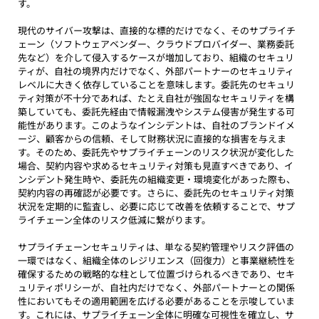
す。
現代のサイバー攻撃は、直接的な標的だけでなく、そのサプライチ
ェーン（ソフトウェアベンダー、クラウドプロバイダー、業務委託
先など）を介して侵入するケースが増加しており、組織のセキュリ
ティが、自社の境界内だけでなく、外部パートナーのセキュリティ
レベルに大きく依存していることを意味します。委託先のセキュリ
ティ対策が不十分であれば、たとえ自社が強固なセキュリティを構
築していても、委託先経由で情報漏洩やシステム侵害が発生する可
能性があります。このようなインシデントは、自社のブランドイメ
ージ、顧客からの信頼、そして財務状況に直接的な損害を与えま
す。そのため、委託先やサプライチェーンのリスク状況が変化した
場合、契約内容や求めるセキュリティ対策も見直すべきであり、イ
ンシデント発生時や、委託先の組織変更・環境変化があった際も、
契約内容の再確認が必要です。さらに、委託先のセキュリティ対策
状況を定期的に監査し、必要に応じて改善を依頼することで、サプ
ライチェーン全体のリスク低減に繋がります。
サプライチェーンセキュリティは、単なる契約管理やリスク評価の
一環ではなく、組織全体のレジリエンス（回復力）と事業継続性を
確保するための戦略的な柱として位置づけられるべきであり、セキ
ュリティポリシーが、自社内だけでなく、外部パートナーとの関係
性においてもその適用範囲を広げる必要があることを示唆していま
す。これには、サプライチェーン全体に明確な可視性を確立し、サ