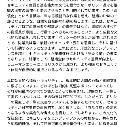
セキュリティ意識と適応能力の文化を根付かせ、ポリシー遵守を組
織の固有の習慣へと変容させることを目的としています。この「習
慣化」という言葉は、単なる義務的な作業を超え、組織のDNAの一
部となるような、自然で自発的な行動を指します。これは、セキュ
リティが特定の担当者や部署だけの責任ではなく、組織内のすべて
の従業員が意識し、行動するべきものであるという、より広範な文
化的な変革を示唆しています。ポリシーの見直しが習慣化されるこ
とで、従業員は常に最新のセキュリティ要件を意識し、それに基づ
いて行動するようになります。これにより、形式的なコンプライア
ンスを超え、セキュリティが業務遂行における「当たり前」の要素
となります。結果として、組織全体のセキュリティ意識が向上し、
ヒューマンエラーによるリスクが低減され、より強固なセキュリテ
ィ体制が自律的に維持されるようになるでしょう。
真に効果的な情報セキュリティは、根本的に人間の行動と組織文化
に根ざしています。どれほど技術的に完璧なポリシーであっても、
それが組織内のすべての個人によって採用され、理解され、一貫し
て実践されなければ、その効果は限定的です。したがって、ポリシ
ーの見直しは、単に文書やシステムを改善するだけでなく、セキュ
リティが日常業務の直感的で、深く根ざした、「当たり前」の要素
となるような集合的な考え方を育むことでもあります。この文化的
な統合は、セキュリティをコンプライアンスの負担から、共有され
た組織的価値、そして持続可能な競争優位性へと変え、組織を本質