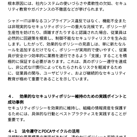
根本原因には、社内システムの使いづらさや柔軟性の欠如、セキュ
リティ教育やガバナンスの不徹底などが挙げられます。
シャドーITは単なるコンプライアンス違反ではなく、機能不全また
は非現実的なセキュリティポリシーの重大な兆候です。ポリシーが
生産性を妨げたり、煩雑すぎたりすると認識された場合、従業員は
必然的に回避策を模索し、制御不能なセキュリティリスクを生み出
します。したがって、効果的なポリシーの見直しは、単に新たなル
ールを追加するだけでなく、ポリシーが実用的で使いやすく、従業
員が安全かつ効率的に業務を遂行できるよう「支援」することを積
極的に保証する必要があります。これは、真のポリシー遵守を達成
し、非公式なIT慣行によってもたらされるリスクを軽減するため
に、従業員の関与、ユーザビリティ、および継続的なセキュリティ
教育が極めて重要であることを示しています。
４．　効果的なセキュリティポリシー維持のための実践ポイントと
成功事例
セキュリティポリシーを効果的に維持し、組織の情報資産を保護す
るためには、具体的な行動とベストプラクティスを実践することが
重要です。
４−１　法令遵守とPDCAサイクルの活用
法規制や業界標準の改定があれば、速やかにポリシーへ反映させる