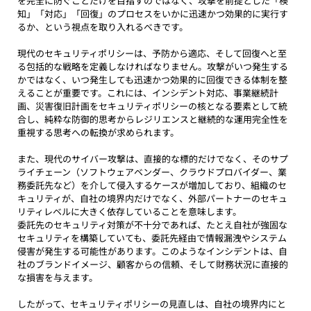
を完全に防ぐことだけを目指すのではなく、攻撃を前提とした「検
知」「対応」「回復」のプロセスをいかに迅速かつ効果的に実行す
るか、という視点を取り入れるべきです。
現代のセキュリティポリシーは、予防から適応、そして回復へと至
る包括的な戦略を定義しなければなりません。攻撃がいつ発生する
かではなく、いつ発生しても迅速かつ効果的に回復できる体制を整
えることが重要です。これには、インシデント対応、事業継続計
画、災害復旧計画をセキュリティポリシーの核となる要素として統
合し、純粋な防御的思考からレジリエンスと継続的な運用完全性を
重視する思考への転換が求められます。
また、現代のサイバー攻撃は、直接的な標的だけでなく、そのサプ
ライチェーン（ソフトウェアベンダー、クラウドプロバイダー、業
務委託先など）を介して侵入するケースが増加しており、組織のセ
キュリティが、自社の境界内だけでなく、外部パートナーのセキュ
リティレベルに大きく依存していることを意味します。
委託先のセキュリティ対策が不十分であれば、たとえ自社が強固な
セキュリティを構築していても、委託先経由で情報漏洩やシステム
侵害が発生する可能性があります。このようなインシデントは、自
社のブランドイメージ、顧客からの信頼、そして財務状況に直接的
な損害を与えます。
したがって、セキュリティポリシーの見直しは、自社の境界内にと