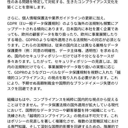
性のある問題を特定して対処する、生きたコンプライアンス文化を
築くことを意味します。
さらに、個人情報保護法や業界ガイドラインの更新に加え、
GDPR（EU一般データ保護規則）のような海外の法規制も頻繁にア
ップデートされる傾向にあります。日本国内に本社を置く企業であ
っても、欧州の顧客データを取り扱ったり、欧州に事業展開したり
する場合、GDPRのような域外適用される法規制への対応が必須とな
ります。これらの法規制は、従来の国内法とは異なる厳格なデータ
保護要件（例：同意の明確性、データ主体権、透明性）を求めるた
め、国内のセキュリティポリシーだけでは不十分となるケースが
多々あります。したがって、セキュリティポリシーの見直しは、国
内の法規制だけでなく、事業展開やデータ取り扱いの実態に応じ
て、GDPRのようなグローバルなデータ保護規制を視野に入れた「越
境的コンプライアンス」の視点を取り入れる必要があります。これ
により、予期せぬ高額制裁金や国際的なブランドイメージ失墜のリ
スクを回避できます。
組織はもはや、コンプライアンスを純粋に国内的な視点から捉える
ことはできません。データ保護法規の国外適用が拡大している現代
において、国際的なデータフローや顧客基盤を持つ組織にとって、
洗練された「越境的コンプライアンス」の視点は不可欠です。これ
はポリシーの見直しを著しく複雑化させ、複数の法管轄区域におけ
る専門知識、そして深刻な国際的影響を回避するための、階層的で