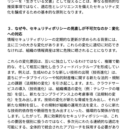
リシーを「生きている文書」として捉えることは、単なる技術的な
推奨事項ではなく、適応性とレジリエンスを備えたセキュリティ文
化を醸成するための基本的な原則となります。
３．なぜ今、セキュリティポリシーの見直しが不可欠なのか：変化
への対応
情報セキュリティポリシーの定期的な更新が求められる背景には、
主に三つの大きな変化があります。これらの変化に適切に対応でき
なければ、組織の情報資産は常に危険に晒されることになります。
これらの変化要因は、互いに独立しているわけではなく、複雑で動
的な、そして相互に強化し合うフィードバックループを形成してい
ます。例えば、生成AIのような新しい技術の出現（技術進化）は、
直ちにデータプライバシーや知的財産権に関する新たな法的・規制
上の課題（法規制の変化）を引き起こします。また、クラウドサー
ビスの導入（技術進化）は、組織構造の変化（例：テレワークの増
加）を促し、新たなコンプライアンス上の考慮事項（法規制の変
化）を生み出します。技術の変化が新たな脅威を生み出し、それが
新たな規制を促し、その規制が組織の運用方法を変え、さらに新た
な技術的依存性や脆弱性を生み出すといった、循環的な関係が存在
します。したがって、真に効果的なセキュリティポリシーは、これ
らの要因を個別に扱うのではなく、多次元にわたる連続的な適応を
可能にする、全体的で統合されたアプローチを採用する必要があり